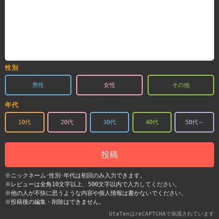
性別
男性
女性
その他
年代
10代
20代
30代
40代
50代～
投稿
※ニックネーム･性別･年代は初回のみ入力できます。
※レビューは全角10文字以上、500文字以内で入力してください。
※他の人が不快に思うような内容や個人情報は書かないでください。
※投稿後の編集・削除はできません。
UtaTenはreCAPTCHAで保護されています