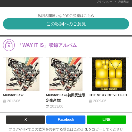
-
プライバシー
利用契約
歌詞の間違いなどのご指摘はこちら
この歌詞へのご意見
「WAY IT IS」収録アルバム
Meister Law
Meister Law(初回受注限
THE VERY BEST OF 01
定生産盤)
2013/06
2009/06
2013/06
X
Facebook
LINE
ブログやHPでこの歌詞を共有する場合はこのURLをコピーしてください