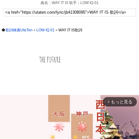
曲名：WAY IT IS 歌手：LOW IQ 01
歌詞検索UtaTen
LOW IQ 01
WAY IT IS歌詞
もっと見る
arrow_forward_ios