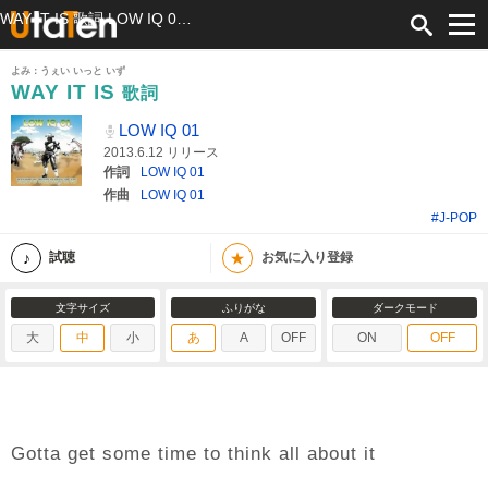
WAY IT IS 歌詞 LOW IQ 01 ふりがな付
よみ：うぇい いっと いず
WAY IT IS
歌詞
LOW IQ 01
2013.6.12 リリース
作詞
LOW IQ 01
作曲
LOW IQ 01
#J-POP
★
試聴
お気に入り登録
文字サイズ
ふりがな
ダークモード
大
中
小
あ
A
OFF
ON
OFF
Gotta get some time to think all about it