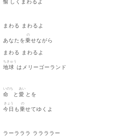
愉
しくまわるよ
まわる まわるよ
の
乗
あなたを
せながら
まわる まわるよ
ちきゅう
地球
はメリーゴーランド
いのち
あい
命
愛
と
とを
きょう
の
今日
乗
も
せてゆくよ
ラーラララ ララララー