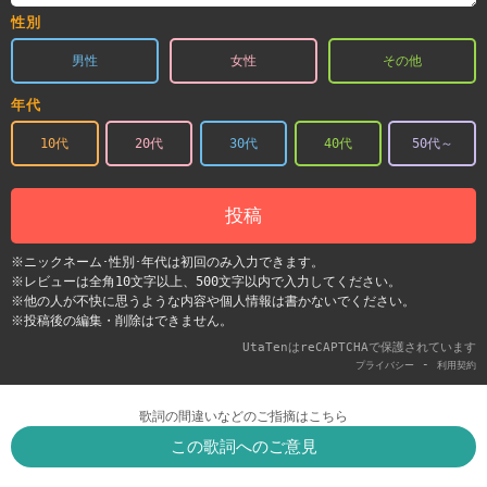
性別
男性
女性
その他
年代
10代
20代
30代
40代
50代～
投稿
※ニックネーム･性別･年代は初回のみ入力できます。
※レビューは全角10文字以上、500文字以内で入力してください。
※他の人が不快に思うような内容や個人情報は書かないでください。
※投稿後の編集・削除はできません。
UtaTenはreCAPTCHAで保護されています
-
プライバシー
利用契約
歌詞の間違いなどのご指摘はこちら
この歌詞へのご意見