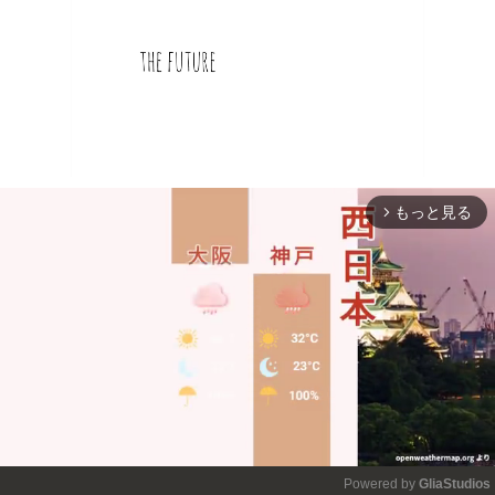
もっと見る
arrow_forward_ios
Powered by 
GliaStudios