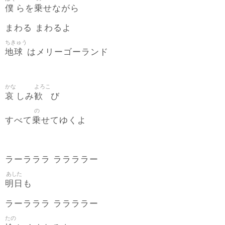
僕
乗
らを
せながら
まわる まわるよ
ちきゅう
地球
はメリーゴーランド
かな
よろこ
哀
歓
しみ
び
の
乗
すべて
せてゆくよ
ラーラララ ララララー
あした
明日
も
ラーラララ ララララー
たの