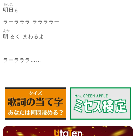
あした
明日
も
ラーラララ ララララー
あか
明
るく まわるよ
ラーラララ……