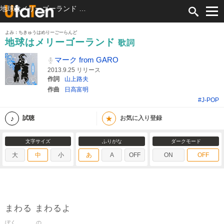
地球はメリーゴーランド 歌詞 マーク from GARO ふりがな付
よみ：ちきゅうはめりーごーらんど
地球はメリーゴーランド
歌詞
マーク from GARO
2013.9.25 リリース
作詞
山上路夫
作曲
日高富明
#J-POP
★
試聴
お気に入り登録
文字サイズ
ふりがな
ダークモード
大
中
小
あ
A
OFF
ON
OFF
まわる まわるよ
ぼく
の