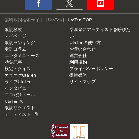
無料歌詞検索サイト【UtaTen】
UtaTen TOP
歌詞検索
学園祭にアーティストを呼びた
マイページ
い
歌詞ランキング
UtaTenの使い方
歌詞コラム
お問い合わせ
エンタメニュース
運営会社
特集記事
利用規約
検定・クイズ
プライバシーポリシー
カラオケUtaTen
提携媒体
ライブUtaTen
サイトマップ
インタビュー
ココだけメール
UtaTen X
歌詞リクエスト
アーティスト一覧