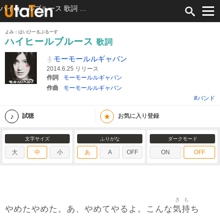
ハイヒールブルース 歌詞 モーモールルギャバン ふりがな付
よみ：はいひーるぶるーす
ハイヒールブルース
歌詞
モーモールルギャバン
2014.6.25 リリース
作詞
モーモールルギャバン
作曲
モーモールルギャバン
#バンド
★
試聴
お気に入り登録
文字サイズ
ふりがな
ダークモード
大
中
小
あ
A
OFF
ON
OFF
き
も
気
持
やめたやめた。あ、やめてやるよ。こんな
ち