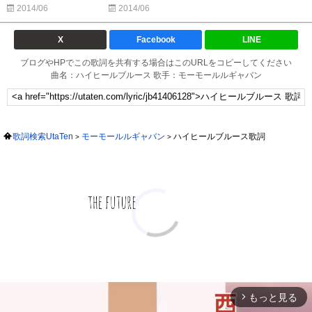
2014/06
2014/06
X
Facebook
LINE
ブログやHPでこの歌詞を共有する場合はこのURLをコピーしてください
曲名：ハイヒールブルース 歌手：モーモールルギャバン
歌詞検索UtaTen
モーモールルギャバン
ハイヒールブルース歌詞
もっと見る
arrow_forward_ios