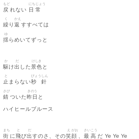
もど
にち
じょう
戻
日
常
れない
く
かえ
繰
返
り
すすべては
ゆ
揺
らめいてずっと
か
だ
けしき
駆
出
景色
け
した
と
と
びょう
しん
止
秒
針
まらない
さび
きのう
錆
昨日
ついた
と
ハイヒールブルース
まち
と
だ
え
がお
さい
こう
街
飛
出
笑
顔
最
高
に
び
すのさ、その
、
だ Ye Ye Ye