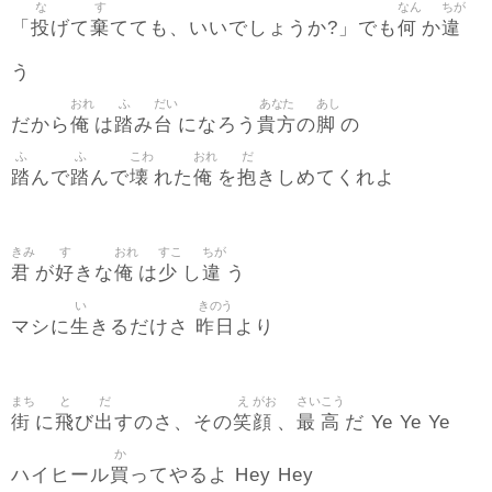
な
す
なん
ちが
投
棄
何
違
「
げて
てても、いいでしょうか?」でも
か
う
おれ
ふ
だい
あなた
あし
俺
踏
台
貴方
脚
だから
は
み
になろう
の
の
ふ
ふ
こわ
おれ
だ
踏
踏
壊
俺
抱
んで
んで
れた
を
きしめてくれよ
きみ
す
おれ
すこ
ちが
君
好
俺
少
違
が
きな
は
し
う
い
きのう
生
昨日
マシに
きるだけさ
より
まち
と
だ
え
がお
さい
こう
街
飛
出
笑
顔
最
高
に
び
すのさ、その
、
だ Ye Ye Ye
か
買
ハイヒール
ってやるよ Hey Hey