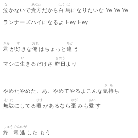
な
あなた
はく
ば
泣
貴方
白
馬
かないで
だから
になりたいな Ye Ye Ye
ランナーズハイになるよ Hey Hey
きみ
す
おれ
ちが
君
好
俺
違
が
きな
はちょっと
う
い
きのう
生
昨日
マシに
きるだけさ
より
き
も
気
持
やめたやめた、あ、やめてやるよこんな
ち
む
だ
ひま
ゆが
あい
無
駄
暇
歪
愛
にしてる
があるなら
みも
す
しゅう
でん
のが
終
電
逃
した もう