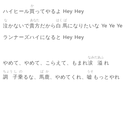
か
買
ハイヒール
ってやるよ Hey Hey
な
あなた
はく
ば
泣
貴方
白
馬
かないで
だから
になりたいな Ye Ye Ye
ランナーズハイになると Hey Hey
なみだ
あふ
涙
溢
やめて、やめて、こらえて、もまれ
れ
ちょう
し
の
ば
か
うそ
調
子
乗
馬
鹿
嘘
るな、
、やめてくれ、
もっとやれ