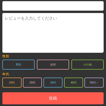
性別
男性
女性
その他
年代
10代
20代
30代
40代
50代～
投稿