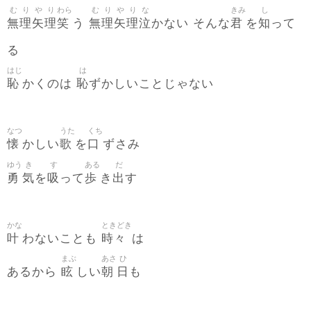
む
り
や
り
わら
む
り
や
り
な
きみ
し
無
理
矢
理
笑
無
理
矢
理
泣
君
知
う
かない そんな
を
って
る
はじ
は
恥
恥
かくのは
ずかしいことじゃない
なつ
うた
くち
懐
歌
口
かしい
を
ずさみ
ゆう
き
す
ある
だ
勇
気
吸
歩
出
を
って
き
す
かな
ときどき
叶
時々
わないことも
は
まぶ
あさ
ひ
眩
朝
日
あるから
しい
も