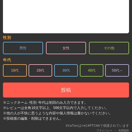
性別
男性
女性
その他
年代
10代
20代
30代
40代
50代～
投稿
※ニックネーム･性別･年代は初回のみ入力できます。
※レビューは全角10文字以上、500文字以内で入力してください。
※他の人が不快に思うような内容や個人情報は書かないでください。
※投稿後の編集・削除はできません。
UtaTenはreCAPTCHAで保護されています
-
プライバシー
利用契約