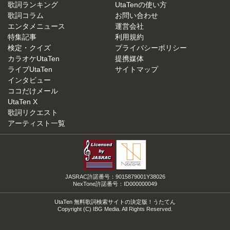
歌詞ランキング
UtaTenの使い方
歌詞コラム
お問い合わせ
エンタメニュース
運営会社
特集記事
利用規約
検定・クイズ
プライバシーポリシー
カラオケUtaTen
提携媒体
ライブUtaTen
サイトマップ
インタビュー
ココだけメール
UtaTen X
歌詞リクエスト
アーティスト一覧
JASRAC許諾番号：9015879001Y38026
NexTone許諾番号：ID000000049
UtaTen 無料歌詞検索サイトの決定版！うたてん
Copyright (C) IBG Media. All Rights Reserved.