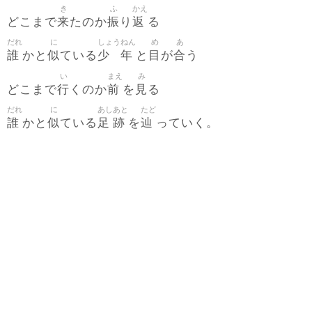
き
ふ
かえ
来
振
返
どこまで
たのか
り
る
だれ
に
しょう
ねん
め
あ
誰
似
少
年
目
合
かと
ている
と
が
う
い
まえ
み
行
前
見
どこまで
くのか
を
る
だれ
に
あし
あと
たど
誰
似
足
跡
辿
かと
ている
を
っていく。