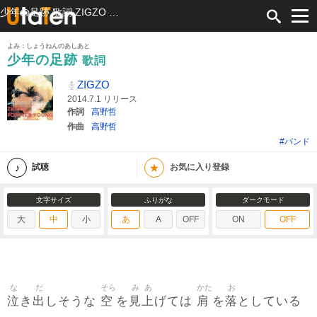
少年の足跡 歌詞 ZIGZO ふりがな付
よみ：しょうねんのあしあと
少年の足跡
歌詞
ZIGZO
2014.7.1 リリース
作詞
高野哲
作曲
高野哲
#バンド
★
試聴
お気に入り登録
文字サイズ
ふりがな
ダークモード
大
中
小
あ
A
OFF
ON
OFF
な
だ
そら
み
あ
かた
お
泣
出
空
見
上
肩
落
き
しそうな
を
げては
を
としている