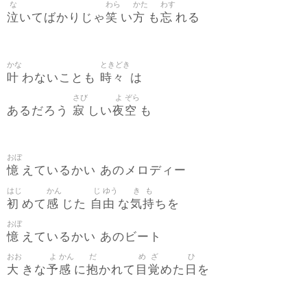
な
わら
かた
わす
泣
笑
方
忘
いてばかりじゃ
い
も
れる
かな
ときどき
叶
時々
わないことも
は
さび
よ
ぞら
寂
夜
空
あるだろう
しい
も
おぼ
憶
えているかい あのメロディー
はじ
かん
じ
ゆう
き
も
初
感
自
由
気
持
めて
じた
な
ちを
おぼ
憶
えているかい あのビート
おお
よ
かん
だ
め
ざ
ひ
大
予
感
抱
目
覚
日
きな
に
かれて
めた
を