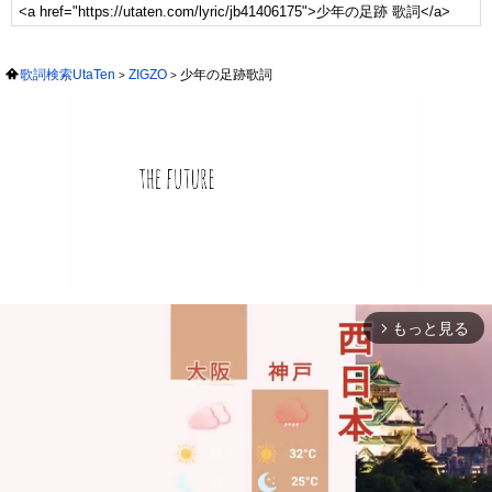
歌詞検索UtaTen
ZIGZO
少年の足跡歌詞
もっと見る
arrow_forward_ios