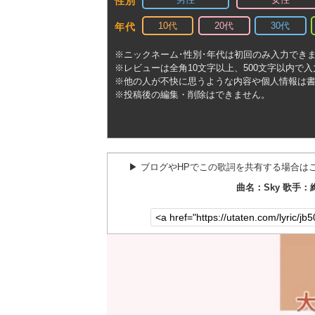
性別
10代
20代
30代
年代
※ニックネーム･性別･年代は初回のみ入力でき
※レビューは全角10文字以上、500文字以内で
※他の人が不快に思うような内容や個人情報は
※投稿後の編集・削除はできません。
▶︎ ブログやHPでこの歌詞を共有する場合は
曲名：Sky 歌手：