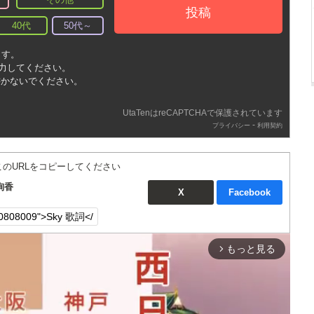
投稿
40代
50代～
ます。
入力してください。
書かないでください。
UtaTenはreCAPTCHAで保護されています
-
プライバシー
利用契約
このURLをコピーしてください
絢香
X
Facebook
もっと見る
arrow_forward_ios