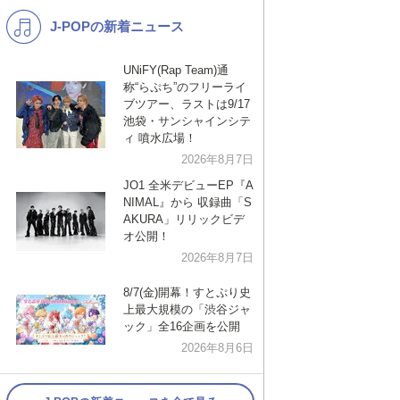
J-POPの新着ニュース
K-POP
バンド
演歌・歌謡
洋楽
UNiFY(Rap Team)通
称“らぷち”のフリーライ
VTuber
ディズニー
ブツアー、ラストは9/17
池袋・サンシャインシテ
ィ 噴水広場！
2026年8月7日
JO1 全米デビューEP『A
NIMAL』から 収録曲「S
AKURA」リリックビデ
オ公開！
2026年8月7日
8/7(金)開幕！すとぷり史
上最大規模の「渋谷ジャ
ック」全16企画を公開
2026年8月6日