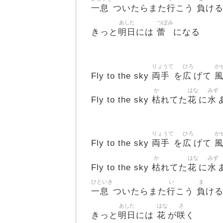
一息
行
負
ついたらまた
こう
け
あした
つぼみ
明日
蕾
きっと
には
になる
りょうて
ひろ
か
両手
広
Fly to the sky
を
げて
か
はな
みず
枯
花
水
Fly to the sky
れてた
に
りょうて
ひろ
か
両手
広
Fly to the sky
を
げて
か
はな
みず
枯
花
水
Fly to the sky
れてた
に
ひといき
い
ま
一息
行
負
ついたらまた
こう
け
あした
はな
さ
明日
花
咲
きっと
には
が
く