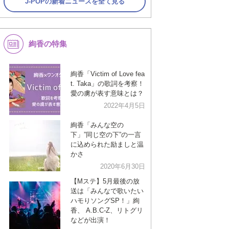
J-POPの新着ニュースを全て見る
絢香の特集
絢香「Victim of Love fea
t. Taka」の歌詞を考察！
愛の虜が表す意味とは？
2022年4月5日
絢香「みんな空の
下」”同じ空の下”の一言
に込められた励ましと温
かさ
2020年6月30日
【Mステ】5月最後の放
送は「みんなで歌いたい
ハモりソングSP！」絢
香、 A.B.C-Z、リトグリ
などが出演！