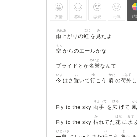
結
友情
感動
恋愛
元気
あめあ
にじ
み
雨上
虹
見
がりの
を
たよ
そら
空
からのエールかな
めいよ
名誉
プライドとか
なんて
いま
お
ゆ
かた
にはず
今
置
行
肩
荷外
はさ
いて
こう
の
りょうて
ひろ
か
両手
広
Fly to the sky
を
げて
か
はな
みず
枯
花
水
Fly to the sky
れてた
に
ひといき
い
ま
一息
行
負
ついたらまた
こう
け