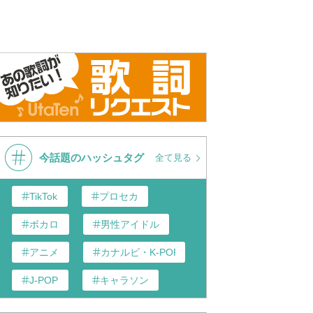
今話題のハッシュタグ
全て見る
TikTok
プロセカ
ボカロ
男性アイドル
アニメ
カナルビ・K-POP和訳
J-POP
キャラソン
あんスタ
歌い手