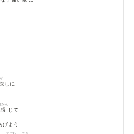
が
探
しに
ぜかん
風感
じて
あげよう
てごわ
てき