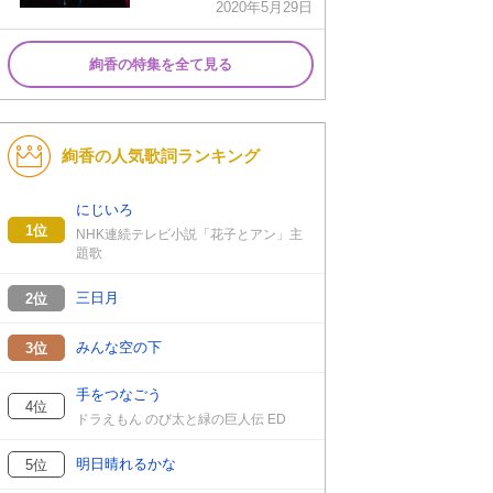
2020年5月29日
絢香の特集を全て見る
絢香の人気歌詞ランキング
にじいろ
1位
NHK連続テレビ小説「花子とアン」主
題歌
三日月
2位
みんな空の下
3位
手をつなごう
4位
ドラえもん のび太と緑の巨人伝 ED
明日晴れるかな
5位