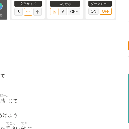
文字サイズ
ふりがな
ダークモード
果
して
ぜかん
風感
じて
あげよう
てごわ
てき
手強
敵
るな
い
に