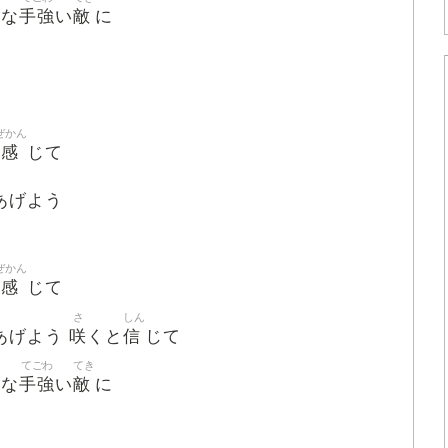
手強
敵
るな
い
に
ぜかん
風感
じて
あげよう
ぜかん
風感
じて
さ
しん
咲
信
あげよう
くと
じて
てごわ
てき
手強
敵
るな
い
に