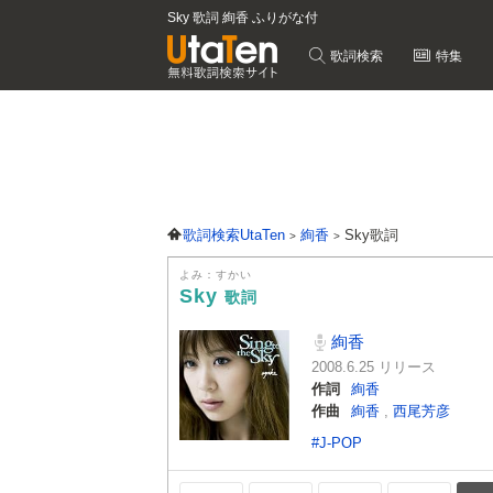
Sky 歌詞 絢香 ふりがな付
歌詞検索
特集
歌詞検索UtaTen
絢香
Sky歌詞
よみ：すかい
Sky
歌詞
絢香
2008.6.25 リリース
作詞
絢香
作曲
絢香
,
西尾芳彦
#J-POP