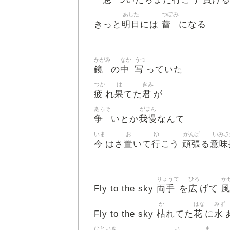
あした
つぼみ
明日
蕾
きっと
には
になる
かがみ
なか
うつ
鏡
中
写
の
っていた
つか
は
きみ
疲
果
君
れ
てた
が
あらそ
がまん
争
我慢
いとか
なんて
いま
お
ゆ
がんば
いみさ
今
置
行
頑張
意味
はさ
いて
こう
る
りょうて
ひろ
か
両手
広
Fly to the sky
を
げて
か
はな
みず
枯
花
水
Fly to the sky
れてた
に
ひといき
い
ま