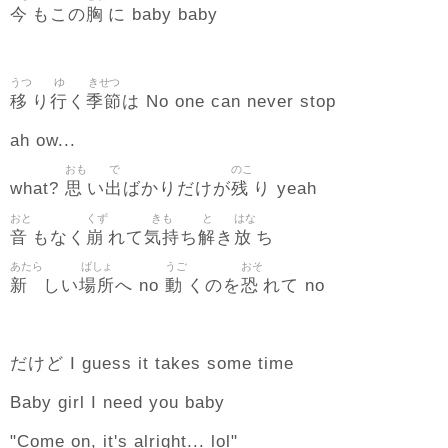
今
胸
もこの
に baby baby
うつ
ゆ
きせつ
移
行
季節
り
く
は No one can never stop
ah ow...
おも
で
のこ
思
出
残
what?
い
ばかりだけが
り yeah
おと
くず
きも
と
はな
音
崩
気持
解
放
もなく
れて
ち
き
ち
あたら
ばしょ
うご
おそ
新
場所
動
恐
しい
へ no
くのを
れて no
だけど I guess it takes some time
Baby girl I need you baby
"Come on, it's alright... lol"