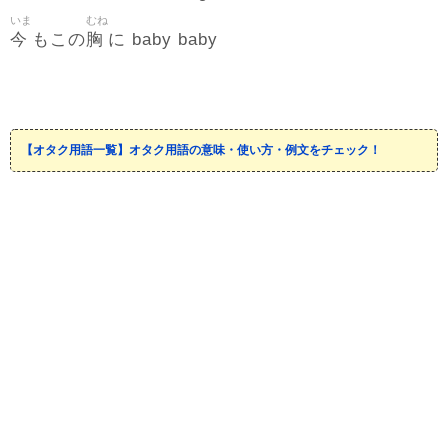
いま
むね
今
胸
もこの
に baby baby
【オタク用語一覧】オタク用語の意味・使い方・例文をチェック！