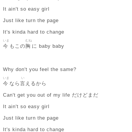
It ain't so easy girl
Just like turn the page
It's kinda hard to change
いま
むね
今
胸
もこの
に baby baby
Why don't you feel the same?
いま
い
今
言
なら
えるから
Can't get you out of my life だけどまだ
It ain't so easy girl
Just like turn the page
It's kinda hard to change