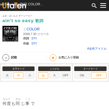
ain't so easy 歌詞 COLOR ふりがな付
よみ：えいんと そー いーじー
ain't so easy
歌詞
COLOR
2008.7.30 リリース
作詞
STY
作曲
STY
#女性アイドル
★
試聴
お気に入り登録
文字サイズ
ふりがな
ダークモード
大
中
小
あ
A
OFF
ON
OFF
なんど
おな
こと
何度
同
事
も
じ
で