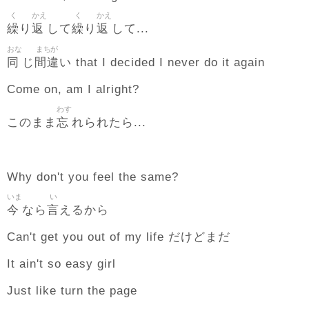
く
かえ
く
かえ
繰
返
繰
返
り
して
り
して...
おな
まちが
同
間違
じ
い that I decided I never do it again
Come on, am I alright?
わす
忘
このまま
れられたら...
Why don't you feel the same?
いま
い
今
言
なら
えるから
Can't get you out of my life だけどまだ
It ain't so easy girl
Just like turn the page