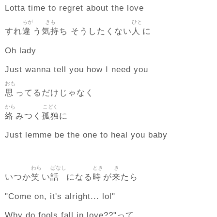
Lotta time to regret about the love
ちが
きも
ひと
違
気持
人
すれ
う
ち そうしたくない
に
Oh lady
Just wanna tell you how I need you
おも
思
ってるだけじゃなく
から
こどく
絡
孤独
みつく
に
Just lemme be the one to heal you baby
わら
ばなし
とき
き
笑
話
時
来
いつか
い
になる
が
たら
"Come on, it's alright... lol"
Why do fools fall in love??"って