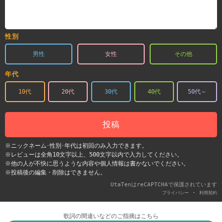
性別
男性
女性
その他
年代
10代
20代
30代
40代
50代～
投稿
※ニックネーム･性別･年代は初回のみ入力できます。
※レビューは全角10文字以上、500文字以内で入力してください。
※他の人が不快に思うような内容や個人情報は書かないでください。
※投稿後の編集・削除はできません。
UtaTenはreCAPTCHAで保護されています
-
プライバシー
利用契約
歌詞の間違いなどのご指摘はこちら