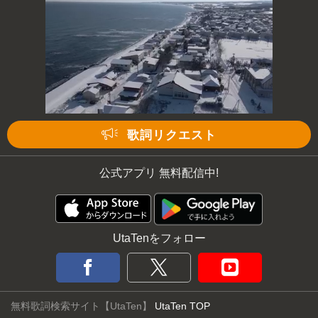
次の動画まで 3
キャンセル
歌詞リクエスト
公式アプリ 無料配信中!
UtaTenをフォロー
無料歌詞検索サイト【UtaTen】
UtaTen TOP