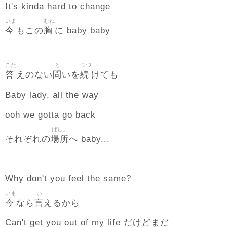
It's kinda hard to change
いま
むね
今
胸
もこの
に baby baby
こた
と
つづ
答
問
続
えのない
いを
けても
Baby lady, all the way
ooh we gotta go back
ばしょ
場所
それぞれの
へ baby...
Why don't you feel the same?
いま
い
今
言
なら
えるから
Can't get you out of my life だけどまだ