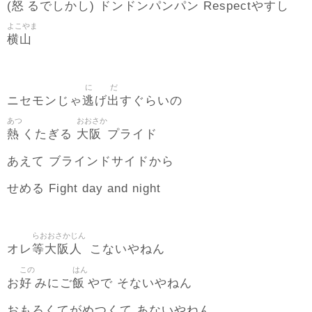
怒
(
るでしかし) ドンドンパンパン Respectやすし
よこやま
横山
に
だ
逃
出
ニセモンじゃ
げ
すぐらいの
あつ
おおさか
熱
大阪
くたぎる
プライド
あえて ブラインドサイドから
せめる Fight day and night
らおおさかじん
等大阪人
オレ
こないやねん
この
はん
好
飯
お
みにご
やで そないやねん
おもろくてがめつくて あないやねん