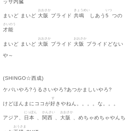
内臓
ッサ
おおさか
きょうめい
いつ
大阪
共鳴
5
まいど まいど
プライド
しあう
つの
さいのう
才能
おおさか
おおさか
大阪
大阪
まいど まいど
プライド
プライドどない
や～
(SHINGO☆西成)
ケバいやろ?うるさいやろ?あつかましいやろ?
す
好
けどほんまにココが
きやねん。。。。な。。。
にっぽん
かんさい
おおさか
日本
関西
大阪
アジア、
、
、
、めちゃめちゃやんち
おうさま