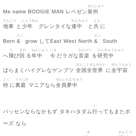
せんしゅう
泉州
Me name BOOGIE MAN レペゼン
だんじり
しょうねん
れんちゅう
とも
地車
少年
連中
共
と
グレンタイな
と
に
エン
エン
&
&
Born
grow してEast West North
South
と
まわ
ねんじゅう
いま
おんがく
けんきゅうちゅう
飛
回
年中
今
音楽
研究中
へ
び
る
だラガな
を
ぜんこくぜんせかい
ぜんうちゅう
全国全世界
全宇宙
ばらまくハイグレなゲンブツ
に
とく
うらにわ
ぜんいんむちゅう
特
裏庭
全員夢中
に
マニアなら
い
行
バッセンならなかもず タキハタダム
ってもまたボ
ーズ なら
す
きんてつ