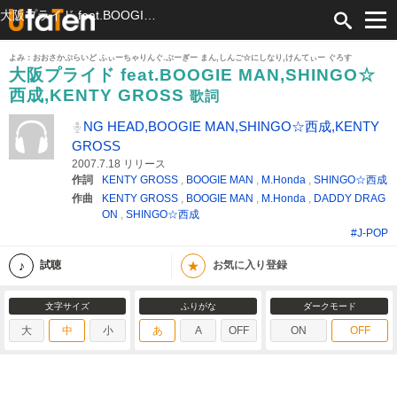
大阪プライド feat.BOOGIE MAN,SHINGO☆西成,KENTY GROSS 歌詞 NG HEAD,BOOGIE MAN,SHINGO☆西成,KENTY GROSS ふりがな付
よみ：おおさかぷらいど ふぃーちゃりんぐ.ぶーぎー まん,しんご☆にしなり,けんてぃー ぐろす
大阪プライド feat.BOOGIE MAN,SHINGO☆
西成,KENTY GROSS
歌詞
NG HEAD,BOOGIE MAN,SHINGO☆西成,KENTY
GROSS
2007.7.18 リリース
作詞
KENTY GROSS
,
BOOGIE MAN
,
M.Honda
,
SHINGO☆西成
作曲
KENTY GROSS
,
BOOGIE MAN
,
M.Honda
,
DADDY DRAG
ON
,
SHINGO☆西成
#J-POP
★
試聴
お気に入り登録
文字サイズ
ふりがな
ダークモード
大
中
小
あ
A
OFF
ON
OFF