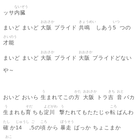
ないぞう
内臓
ッサ
おおさか
きょうめい
いつ
大阪
共鳴
5
まいど まいど
プライド
しあう
つの
さいのう
才能
おおさか
おおさか
大阪
大阪
まいど まいど
プライド
プライドどない
や～
う
かた
おおさか
きち
おと
生
方
大阪
吉
音
おいど おいら
まれてこの
トラ
バカ
う
そだ
よどがわ
う
ころ
生
育
淀川
撃
転
まれも
ちも
たれてもたたじゃ
ばんわ
たし
じゅうし
ご
ころ
ぼうそう
確
14
5
頃
暴走
か
,
の
から
ばっか ちょこまか
おこ