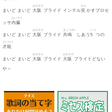
おおさか
わら
大阪
笑
まいど まいど
プライド インテル
かすプロセ
ないぞう
内臓
ッサ
おおさか
きょうめい
いつ
大阪
共鳴
5
まいど まいど
プライド
しあう
つの
さいのう
才能
おおさか
おおさか
大阪
大阪
まいど まいど
プライド
プライドどない
や～