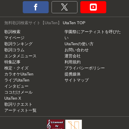
無料歌詞検索サイト【UtaTen】
UtaTen TOP
歌詞検索
学園祭にアーティストを呼びた
マイページ
い
歌詞ランキング
UtaTenの使い方
歌詞コラム
お問い合わせ
エンタメニュース
運営会社
特集記事
利用規約
検定・クイズ
プライバシーポリシー
カラオケUtaTen
提携媒体
ライブUtaTen
サイトマップ
インタビュー
ココだけメール
UtaTen X
歌詞リクエスト
アーティスト一覧