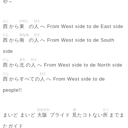
や～
にし
ひがし
ひと
西
東
人
から
の
へ From West side to de East side
にし
みなみ
ひと
西
南
人
から
の
へ From West side to de South
side
にし
きた
ひと
西
北
人
から
の
へ From West side to de North side
にし
ひと
西
人
からすべての
へ From West side to de
people!!
おおさか
み
とこ
大阪
見
所
まいど まいど
プライド
たコトない
までま
たガイド