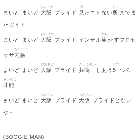
おおさか
み
とこ
大阪
見
所
まいど まいど
プライド
たコトない
までま
たガイド
おおさか
わら
大阪
笑
まいど まいど
プライド インテル
かすプロセ
ないぞう
内臓
ッサ
おおさか
きょうめい
いつ
大阪
共鳴
5
まいど まいど
プライド
しあう
つの
さいのう
才能
おおさか
おおさか
大阪
大阪
まいど まいど
プライド
プライドどない
や～
(BOOGIE MAN)