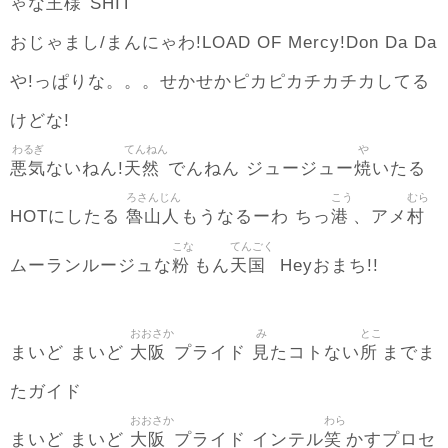
王様
ゃな
SHIT
おじゃまし/まんにゃわ!LOAD OF Mercy!Don Da Da
や!っぱりな。。。せかせかピカピカチカチカしてる
けどな!
わるぎ
てんねん
や
悪気
天然
焼
ないねん!
でんねん ジュージュー
いたる
ろさんじん
こう
むら
魯山人
港
村
HOTにしたる
もうなるーわ ちっ
、アメ
こな
てんごく
粉
天国
ムーランルージュな
もん
Heyおまち!!
おおさか
み
とこ
大阪
見
所
まいど まいど
プライド
たコトない
までま
たガイド
おおさか
わら
大阪
笑
まいど まいど
プライド インテル
かすプロセ