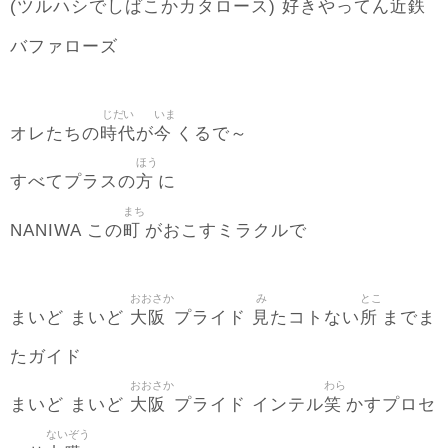
好
近鉄
(ツルハシでしばこかカタロース)
きやってん
バファローズ
じだい
いま
時代
今
オレたちの
が
くるで～
ほう
方
すべてプラスの
に
まち
町
NANIWA この
がおこすミラクルで
おおさか
み
とこ
大阪
見
所
まいど まいど
プライド
たコトない
までま
たガイド
おおさか
わら
大阪
笑
まいど まいど
プライド インテル
かすプロセ
ないぞう