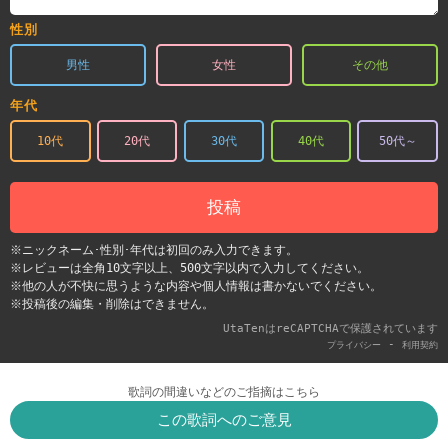
性別
男性
女性
その他
年代
10代
20代
30代
40代
50代～
投稿
※ニックネーム･性別･年代は初回のみ入力できます。
※レビューは全角10文字以上、500文字以内で入力してください。
※他の人が不快に思うような内容や個人情報は書かないでください。
※投稿後の編集・削除はできません。
UtaTenはreCAPTCHAで保護されています
-
プライバシー
利用契約
歌詞の間違いなどのご指摘はこちら
この歌詞へのご意見