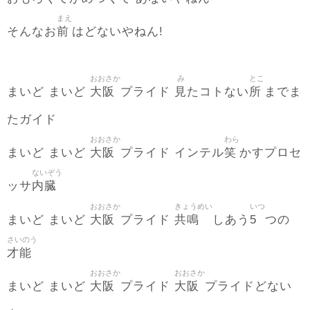
まえ
前
そんなお
はどないやねん!
おおさか
み
とこ
大阪
見
所
まいど まいど
プライド
たコトない
までま
たガイド
おおさか
わら
大阪
笑
まいど まいど
プライド インテル
かすプロセ
ないぞう
内臓
ッサ
おおさか
きょうめい
いつ
大阪
共鳴
5
まいど まいど
プライド
しあう
つの
さいのう
才能
おおさか
おおさか
大阪
大阪
まいど まいど
プライド
プライドどない