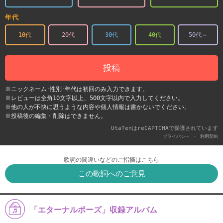
年代
10代
20代
30代
40代
50代～
投稿
※ニックネーム･性別･年代は初回のみ入力できます。
※レビューは全角10文字以上、500文字以内で入力してください。
※他の人が不快に思うような内容や個人情報は書かないでください。
※投稿後の編集・削除はできません。
UtaTenはreCAPTCHAで保護されています
-
プライバシー
利用契約
歌詞の間違いなどのご指摘はこちら
この歌詞へのご意見
「エターナルポーズ」収録アルバム