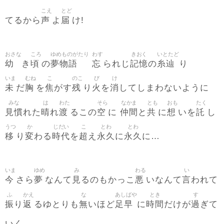
こえ
とど
声
届
てるから
よ
け!
おさな
ころ
ゆめものがたり
わす
きおく
いとたど
幼
頃
夢物語
忘
記憶
糸辿
き
の
られじ
の
り
いま
むね
こ
のこ
び
け
未
胸
焦
残
火
消
だ
を
がす
り
を
してしまわないように
みな
は
わた
そら
なかま
とも
おも
たく
見慣
晴
渡
空
仲間
共
想
託
れた
れ
るこの
に
と
に
いを
し
うつ
か
じだい
こ
とわ
とわ
移
変
時代
超
永久
永久
り
わる
を
え
に
に…
いま
ゆめ
み
わる
い
今
夢
見
悪
言
さら
なんて
るのもかっこ
いなんて
われて
ふ
かえ
な
あしばや
とき
す
振
返
無
足早
時間
過
り
るゆとりも
いほど
に
だけが
ぎて
いく