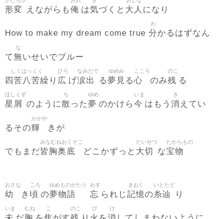
かたちか
おれ
き
おとな
形変
俺
気
大人
えながらも
は
づくと
になり
わ
分
How to make my dream come true
かるはずなん
な
無
て
いせいでブルー
しくはっくく
ひろ
なみだで
ゆめみ
こころ
のこ
四苦八苦繰
広
涙出
夢見
心
残
り
げ
る
る
のみ
る
ほしくず
ち
ゆめ
いま
き
星屑
散
夢
今
消
のように
った
のかけら
はもう
えてい
かがや
輝
るその
きが
みなむねおくそこ
たいせつ
たからもの
皆胸奥底
大切
宝物
でもまだ
どこかずっと
な
おさな
ころ
ゆめものがたり
わす
きおく
いとたど
幼
頃
夢物語
忘
記憶
糸辿
き
の
られじ
の
り
いま
むね
こ
のこ
び
け
未
胸
焦
残
火
消
だ
を
がす
り
を
してしまわないように