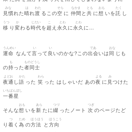
みな
は
わた
そら
なかま
とも
おも
たく
見慣
晴
渡
空
仲間
共
想
託
れた
れ
るこの
に
と
に
いを
し
うつ
か
じだい
こ
とわ
とわ
移
変
時代
超
永久
永久
り
わる
を
え
に
に…
うんめい
い
い
であ
おな
運命
言
良
出会
同
なんて
って
いのかな?この
いは
じも
も
ものどうし
持
者同士
の
った
よどお
かた
わら
よる
み
夜通
語
笑
夜
見
し
った
った はしゃいだ あの
に
つけた
いちばんぼし
一番星
おも
あら
つづ
つぎ
想
新
綴
次
そんな
いを
たに
ったノート
のページたど
つ
ため
ほうほう
ほうこう
着
為
方法
方向
り
く
の
と