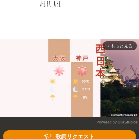
もっと見る
arrow_forward_ios
Powered by 
GliaStudios
Mute
歌詞リクエスト