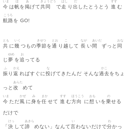
いま
ほ
あ
きょうどう
はし
だ
すす
今
帆
掲
共同
走
出
進
は
を
げて
で
り
したとうとう
む
こうろ
航路
を GO!
とも
いく
きせつ
とお
こ
なが
あいだ
おな
共
幾
季節
通
越
長
間
同
に
つもの
を
り
して
い
ずっと
ゆめ
お
夢
追
じ
を
ってる
ふ
かえ
な
かこ
振
返
投
過去
り
ればすぐに
げてきたんだ そんな
をちょ
あらた
改
っと
めて
いま
かぜ
み
まか
すす
ほうこう
おも
の
今
風
身
任
進
方向
想
乗
ただ
に
を
せて
む
に
いを
せる
だけで
けっ
あきら
い
わ
決
諦
言
分
「
して
めない」なんて
わないだけで
かっ