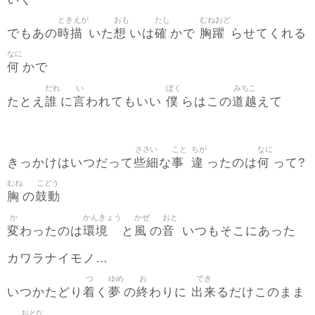
ときえが
おも
たし
むねおど
時描
想
確
胸躍
でもあの
いた
いは
かで
らせてくれる
なに
何
かで
だれ
い
ぼく
みちこ
誰
言
僕
道越
たとえ
に
われてもいい
らはこの
えて
ささい
こと
ちが
なに
些細
事
違
何
きっかけはいつだって
な
ったのは
って?
むね
こどう
胸
鼓動
の
か
かんきょう
かぜ
おと
変
環境
風
音
わったのは
と
の
いつもそこにあった
カワラナイモノ…
つ
ゆめ
お
でき
着
夢
終
出来
いつかたどり
く
の
わりに
るだけこのまま
おとな