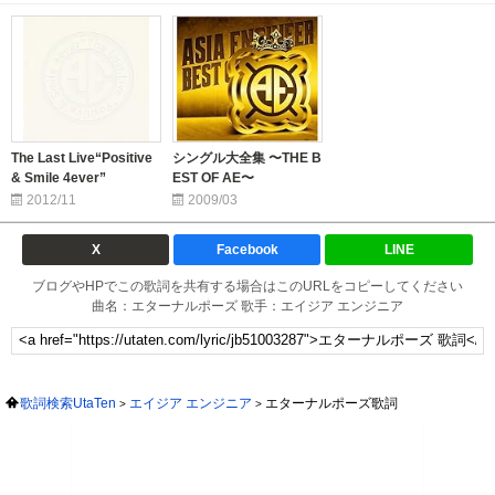
The Last Live“Positive
シングル大全集 〜THE B
& Smile 4ever”
EST OF AE〜
2012/11
2009/03
X
Facebook
LINE
ブログやHPでこの歌詞を共有する場合はこのURLをコピーしてください
曲名：エターナルポーズ 歌手：エイジア エンジニア
歌詞検索UtaTen
エイジア エンジニア
エターナルポーズ歌詞