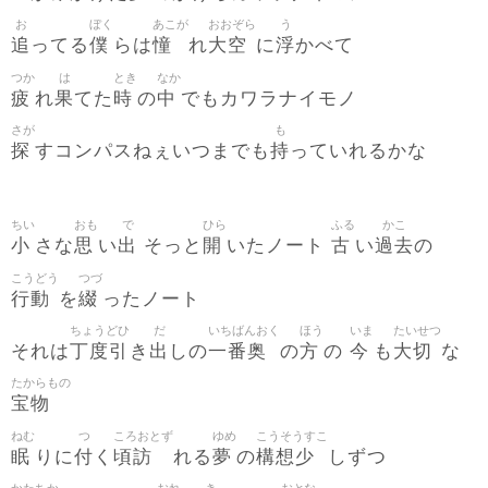
お
ぼく
あこが
おおぞら
う
追
僕
憧
大空
浮
ってる
らは
れ
に
かべて
つか
は
とき
なか
疲
果
時
中
れ
てた
の
でもカワラナイモノ
さが
も
探
持
すコンパスねぇいつまでも
っていれるかな
ちい
おも
で
ひら
ふる
かこ
小
思
出
開
古
過去
さな
い
そっと
いたノート
い
の
こうどう
つづ
行動
綴
を
ったノート
ちょうどひ
だ
いちばんおく
ほう
いま
たいせつ
丁度引
出
一番奥
方
今
大切
それは
き
しの
の
の
も
な
たからもの
宝物
ねむ
つ
ころおとず
ゆめ
こうそうすこ
眠
付
頃訪
夢
構想少
りに
く
れる
の
しずつ