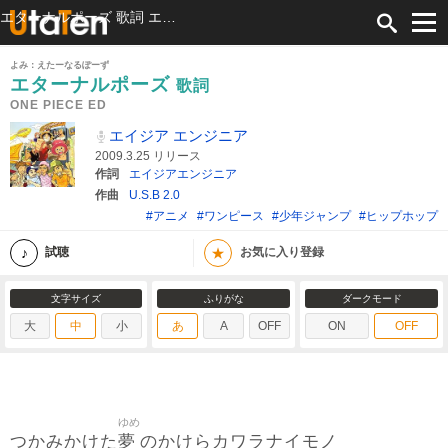
エターナルポーズ 歌詞 エイジア エンジニア ONE PIECE ED ふりがな付
よみ：えたーなるぽーず
エターナルポーズ
歌詞
ONE PIECE ED
エイジア エンジニア
2009.3.25 リリース
作詞
エイジアエンジニア
作曲
U.S.B 2.0
#アニメ
#ワンピース
#少年ジャンプ
#ヒップホップ
★
試聴
お気に入り登録
文字サイズ
ふりがな
ダークモード
大
中
小
あ
A
OFF
ON
OFF
ゆめ
夢
つかみかけた
のかけらカワラナイモノ