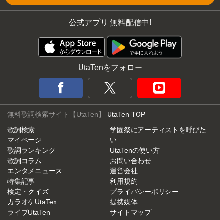
公式アプリ 無料配信中!
UtaTenをフォロー
無料歌詞検索サイト【UtaTen】
UtaTen TOP
歌詞検索
学園祭にアーティストを呼びた
マイページ
い
歌詞ランキング
UtaTenの使い方
歌詞コラム
お問い合わせ
エンタメニュース
運営会社
特集記事
利用規約
検定・クイズ
プライバシーポリシー
カラオケUtaTen
提携媒体
ライブUtaTen
サイトマップ