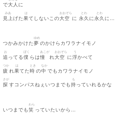
大人
で
に
みあ
は
おおぞら
とわ
とわ
見上
果
大空
永久
永久
げた
てしないこの
に
に
に…
ゆめ
夢
つかみかけた
のかけらカワラナイモノ
お
ぼく
あこが
おおぞら
う
追
僕
憧
大空
浮
ってる
らは
れ
に
かべて
つか
は
とき
なか
疲
果
時
中
れ
てた
の
でもカワラナイモノ
さが
も
探
持
すコンパスねぇいつまでも
っていれるかな
わら
笑
いつまでも
っていたいから…