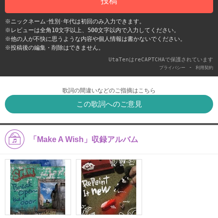
投稿
※ニックネーム･性別･年代は初回のみ入力できます。
※レビューは全角10文字以上、500文字以内で入力してください。
※他の人が不快に思うような内容や個人情報は書かないでください。
※投稿後の編集・削除はできません。
UtaTenはreCAPTCHAで保護されています
-
プライバシー
利用契約
歌詞の間違いなどのご指摘はこちら
この歌詞へのご意見
「Make A Wish」収録アルバム