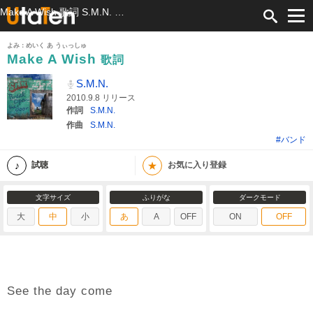
Make A Wish 歌詞 S.M.N. ふりがな付
よみ：めいく あ うぃっしゅ
Make A Wish
歌詞
S.M.N.
2010.9.8 リリース
作詞
S.M.N.
作曲
S.M.N.
#バンド
★
試聴
お気に入り登録
文字サイズ
ふりがな
ダークモード
大
中
小
あ
A
OFF
ON
OFF
See the day come