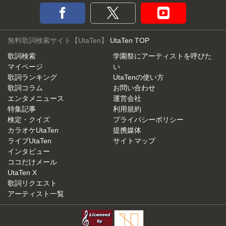
無料歌詞検索サイト【UtaTen】
UtaTen TOP
歌詞検索
学園祭にアーティストを呼びた
マイページ
い
歌詞ランキング
UtaTenの使い方
歌詞コラム
お問い合わせ
エンタメニュース
運営会社
特集記事
利用規約
検定・クイズ
プライバシーポリシー
カラオケUtaTen
提携媒体
ライブUtaTen
サイトマップ
インタビュー
ココだけメール
UtaTen X
歌詞リクエスト
アーティスト一覧