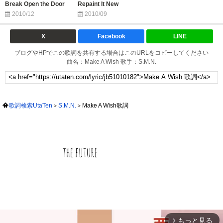
Break Open the Door
Repaint It New
2010/12
2010/09
X
Facebook
LINE
ブログやHPでこの歌詞を共有する場合はこのURLをコピーしてください
曲名：Make A Wish 歌手：S.M.N.
歌詞検索UtaTen
S.M.N.
Make A Wish歌詞
もっと見る
arrow_forward_ios