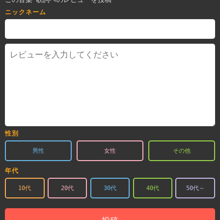
ニックネーム
性別
男性
女性
その他
年代
10代
20代
30代
40代
50代～