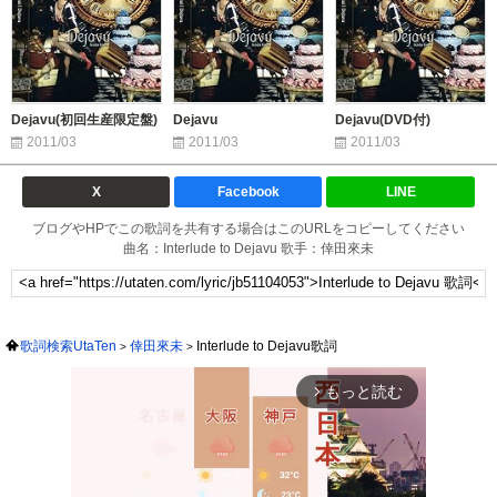
Dejavu(初回生産限定盤)
Dejavu
Dejavu(DVD付)
2011/03
2011/03
2011/03
X
Facebook
LINE
ブログやHPでこの歌詞を共有する場合はこのURLをコピーしてください
曲名：Interlude to Dejavu 歌手：倖田來未
歌詞検索UtaTen
倖田來未
Interlude to Dejavu歌詞
もっと読む
arrow_forward_ios