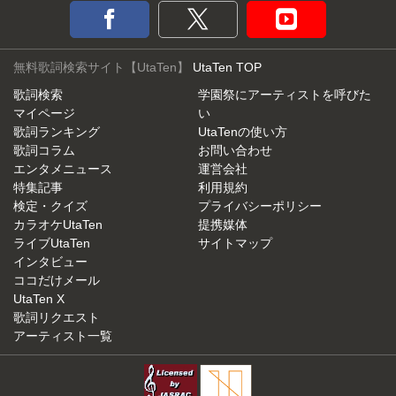
無料歌詞検索サイト【UtaTen】
UtaTen TOP
歌詞検索
学園祭にアーティストを呼びた
マイページ
い
歌詞ランキング
UtaTenの使い方
歌詞コラム
お問い合わせ
エンタメニュース
運営会社
特集記事
利用規約
検定・クイズ
プライバシーポリシー
カラオケUtaTen
提携媒体
ライブUtaTen
サイトマップ
インタビュー
ココだけメール
UtaTen X
歌詞リクエスト
アーティスト一覧