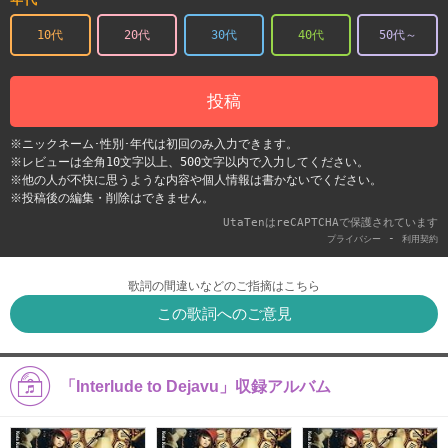
10代
20代
30代
40代
50代～
投稿
※ニックネーム･性別･年代は初回のみ入力できます。
※レビューは全角10文字以上、500文字以内で入力してください。
※他の人が不快に思うような内容や個人情報は書かないでください。
※投稿後の編集・削除はできません。
UtaTenはreCAPTCHAで保護されています
-
プライバシー
利用契約
歌詞の間違いなどのご指摘はこちら
この歌詞へのご意見
「Interlude to Dejavu」収録アルバム