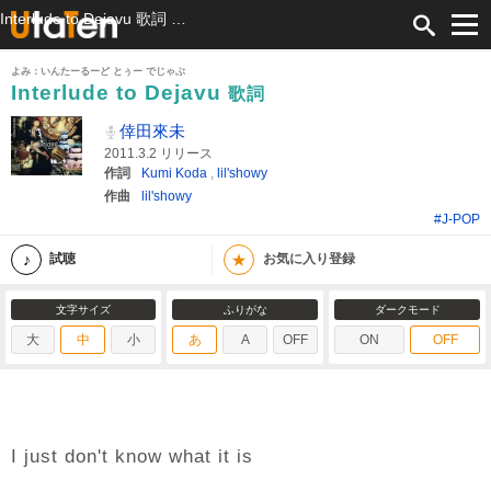
Interlude to Dejavu 歌詞 倖田來未 ふりがな付
よみ：いんたーるーど とぅー でじゃぶ
Interlude to Dejavu
歌詞
倖田來未
2011.3.2 リリース
作詞
Kumi Koda
,
lil'showy
作曲
lil'showy
#J-POP
★
試聴
お気に入り登録
文字サイズ
ふりがな
ダークモード
大
中
小
あ
A
OFF
ON
OFF
I just don't know what it is