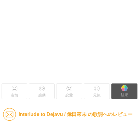
結果
友情
感動
恋愛
元気
Interlude to Dejavu / 倖田來未 の歌詞へのレビュー