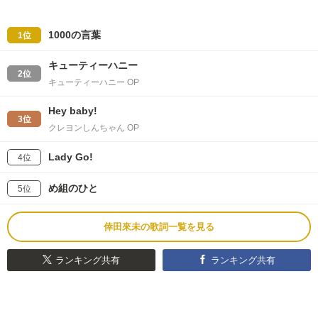
1000の言葉
1位
キューティーハニー
2位
キューティーハニー OP
Hey baby!
3位
クレヨンしんちゃん OP
Lady Go!
4位
め組のひと
5位
倖田來未の歌詞一覧を見る
ランキング共有
ランキング共有