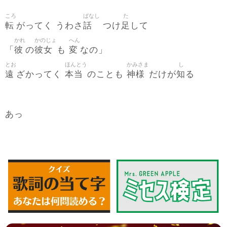
ころ
ばなし
た
転
話
足
がってく うわさ
つけ
して
かれ
かのじょ
へん
彼
彼女
変
「
の
も
なの」
とお
ほんとう
かみさま
し
遠
本当
神様
知
ざかってく
のことも
だけが
る
あっ