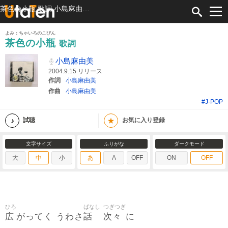
茶色の小瓶 歌詞 小島麻由美 ふりがな付
よみ：ちゃいろのこびん
茶色の小瓶
歌詞
小島麻由美
2004.9.15 リリース
作詞
小島麻由美
作曲
小島麻由美
#J-POP
★
試聴
お気に入り登録
文字サイズ
ふりがな
ダークモード
大
中
小
あ
A
OFF
ON
OFF
ひろ
ばなし
つぎつぎ
広
話
次々
がってく うわさ
に