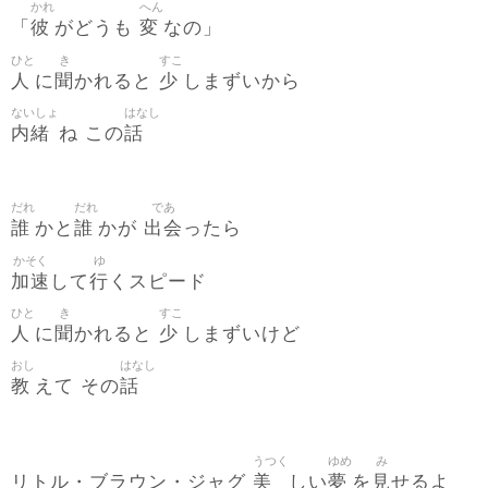
かれ
へん
彼
変
「
がどうも
なの」
ひと
き
すこ
人
聞
少
に
かれると
しまずいから
ないしょ
はなし
内緒
話
ね この
だれ
だれ
であ
誰
誰
出会
かと
かが
ったら
かそく
ゆ
加速
行
して
くスピード
ひと
き
すこ
人
聞
少
に
かれると
しまずいけど
おし
はなし
教
話
えて その
うつく
ゆめ
み
美
夢
見
リトル・ブラウン・ジャグ
しい
を
せるよ