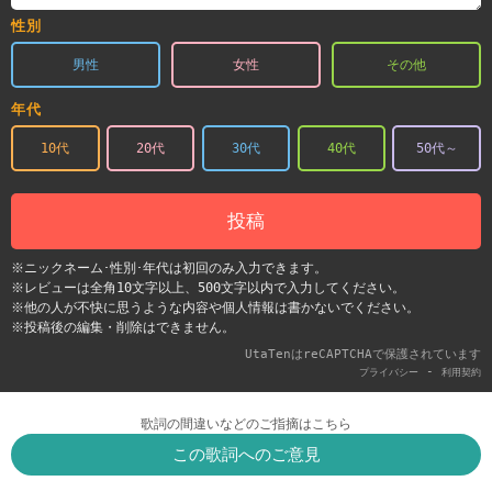
性別
男性
女性
その他
年代
10代
20代
30代
40代
50代～
投稿
※ニックネーム･性別･年代は初回のみ入力できます。
※レビューは全角10文字以上、500文字以内で入力してください。
※他の人が不快に思うような内容や個人情報は書かないでください。
※投稿後の編集・削除はできません。
UtaTenはreCAPTCHAで保護されています
-
プライバシー
利用契約
歌詞の間違いなどのご指摘はこちら
この歌詞へのご意見