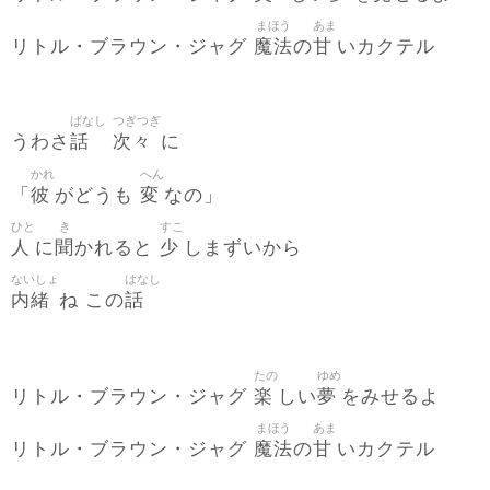
まほう
あま
魔法
甘
リトル・ブラウン・ジャグ
の
いカクテル
ばなし
つぎつぎ
話
次々
うわさ
に
かれ
へん
彼
変
「
がどうも
なの」
ひと
き
すこ
人
聞
少
に
かれると
しまずいから
ないしょ
はなし
内緒
話
ね この
たの
ゆめ
楽
夢
リトル・ブラウン・ジャグ
しい
をみせるよ
まほう
あま
魔法
甘
リトル・ブラウン・ジャグ
の
いカクテル