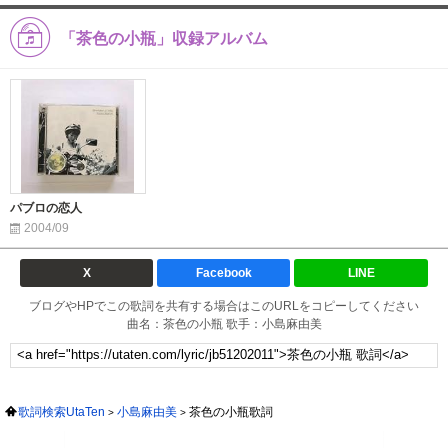
「茶色の小瓶」収録アルバム
パブロの恋人
2004/09
X
Facebook
LINE
ブログやHPでこの歌詞を共有する場合はこのURLをコピーしてください
曲名：茶色の小瓶 歌手：小島麻由美
歌詞検索UtaTen
小島麻由美
茶色の小瓶歌詞