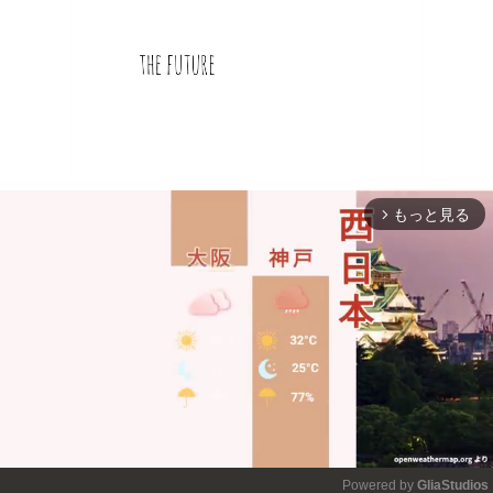
もっと見る
arrow_forward_ios
Powered by 
GliaStudios