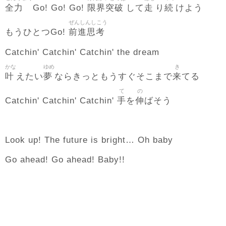
全力
限界突破
走
続
Go! Go! Go!
して
り
けよう
ぜんしんしこう
前進思考
もうひとつGo!
Catchin' Catchin' Catchin' the dream
かな
ゆめ
き
叶
夢
来
えたい
ならきっともうすぐそこまで
てる
て
の
手
伸
Catchin' Catchin' Catchin'
を
ばそう
Look up! The future is bright… Oh baby
Go ahead! Go ahead! Baby!!