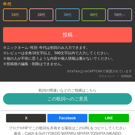
年代
10代
20代
30代
40代
50代～
投稿
※ニックネーム･性別･年代は初回のみ入力できます。
※レビューは全角10文字以上、500文字以内で入力してください。
※他の人が不快に思うような内容や個人情報は書かないでください。
※投稿後の編集・削除はできません。
UtaTenはreCAPTCHAで保護されています
-
プライバシー
利用契約
歌詞の間違いなどのご指摘はこちら
この歌詞へのご意見
X
Facebook
LINE
ブログやHPでこの歌詞を共有する場合はこのURLをコピーしてください
曲名：Catch & Go!! (YOKOO WATARU,MIYATA TOSHIYA,NIKAIDO