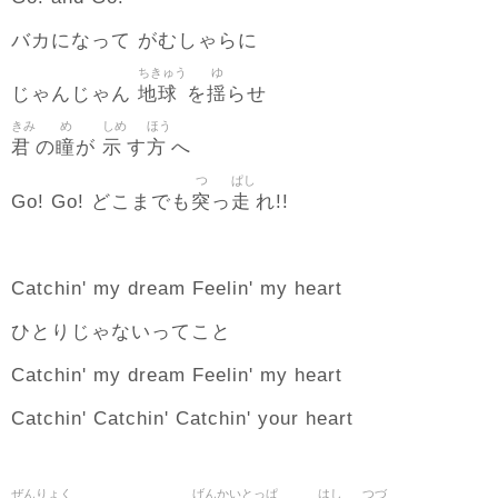
バカになって がむしゃらに
ちきゅう
ゆ
地球
揺
じゃんじゃん
を
らせ
きみ
め
しめ
ほう
君
瞳
示
方
の
が
す
へ
つ
ぱし
突
走
Go! Go! どこまでも
っ
れ!!
Catchin' my dream Feelin' my heart
ひとりじゃないってこと
Catchin' my dream Feelin' my heart
Catchin' Catchin' Catchin' your heart
ぜんりょく
げんかいとっぱ
はし
つづ