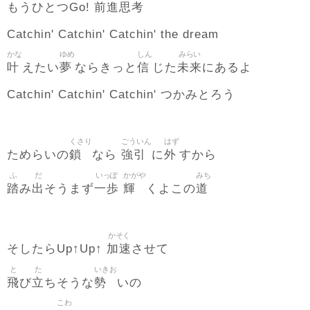
前進思考
もうひとつGo!
Catchin' Catchin' Catchin' the dream
かな
ゆめ
しん
みらい
叶
夢
信
未来
えたい
ならきっと
じた
にあるよ
Catchin' Catchin' Catchin' つかみとろう
くさり
ごういん
はず
鎖
強引
外
ためらいの
なら
に
すから
ふ
だ
いっぽ
かがや
みち
踏
出
一歩
輝
道
み
そうまず
くよこの
かそく
加速
そしたらUp↑Up↑
させて
と
た
いきお
飛
立
勢
び
ちそうな
いの
こわ