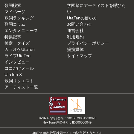
歌詞検索
学園祭にアーティストを呼びた
マイページ
い
歌詞ランキング
UtaTenの使い方
歌詞コラム
お問い合わせ
エンタメニュース
運営会社
特集記事
利用規約
検定・クイズ
プライバシーポリシー
カラオケUtaTen
提携媒体
ライブUtaTen
サイトマップ
インタビュー
ココだけメール
UtaTen X
歌詞リクエスト
アーティスト一覧
JASRAC許諾番号：9015879001Y38026
NexTone許諾番号：ID000000049
UtaTen 無料歌詞検索サイトの決定版！うたてん