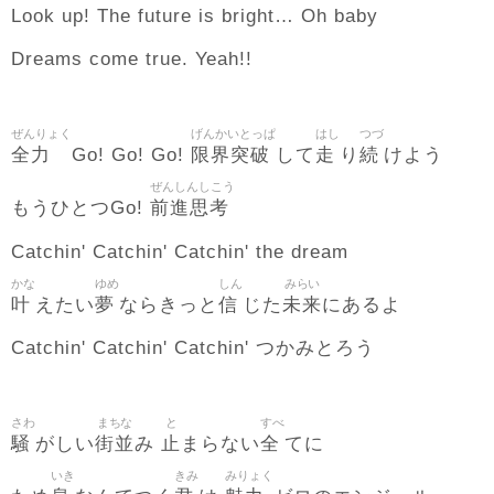
Look up! The future is bright… Oh baby
Dreams come true. Yeah!!
ぜんりょく
げんかいとっぱ
はし
つづ
全力
限界突破
走
続
Go! Go! Go!
して
り
けよう
ぜんしんしこう
前進思考
もうひとつGo!
Catchin' Catchin' Catchin' the dream
かな
ゆめ
しん
みらい
叶
夢
信
未来
えたい
ならきっと
じた
にあるよ
Catchin' Catchin' Catchin' つかみとろう
さわ
まちな
と
すべ
騒
街並
止
全
がしい
み
まらない
てに
いき
きみ
みりょく