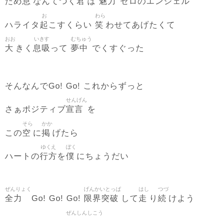
息
君
魅力
ため
なんてつく
は
ゼロのエンジェル
お
わら
起
笑
ハライタ
こすくらい
わせてあげたくて
おお
いきす
むちゅう
大
息吸
夢中
きく
って
でくすぐった
そんなんでGo! Go! これからずっと
せんげん
宣言
さぁポジティブ
を
そら
かか
空
掲
この
に
げたら
ゆくえ
ぼく
行方
僕
ハートの
を
にちょうだい
ぜんりょく
げんかいとっぱ
はし
つづ
全力
限界突破
走
続
Go! Go! Go!
して
り
けよう
ぜんしんしこう