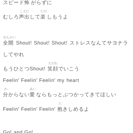
怖
スピード
がらずに
こえだ
たの
声出
楽
むしろ
して
しもうよ
ぜんかい
全開
Shout! Shout! Shout! ストレスなんてサヨナラ
してやれ
えがお
笑顔
もうひとつShout!
でいこう
Feelin' Feelin' Feelin' my heart
わ
あい
分
愛
からない
ならもっとぶつかってきてほしい
だ
抱
Feelin' Feelin' Feelin'
きしめるよ
Go! and Go!