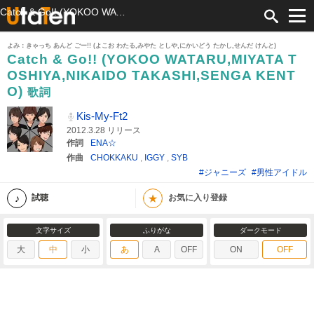
Catch & Go!! (YOKOO WATARU,MIYATA TOSHIYA,NIKAIDO TAKASHI,SENGA KENTO) 歌詞 Kis-My-Ft2 ふりがな付
よみ：きゃっち あんど ごー!! (よこお わたる,みやた としや,にかいどう たかし,せんだ けんと)
Catch & Go!! (YOKOO WATARU,MIYATA T
OSHIYA,NIKAIDO TAKASHI,SENGA KENT
O)
歌詞
Kis-My-Ft2
2012.3.28 リリース
作詞
ENA☆
作曲
CHOKKAKU
,
IGGY
,
SYB
#ジャニーズ
#男性アイドル
★
試聴
お気に入り登録
文字サイズ
ふりがな
ダークモード
大
中
小
あ
A
OFF
ON
OFF