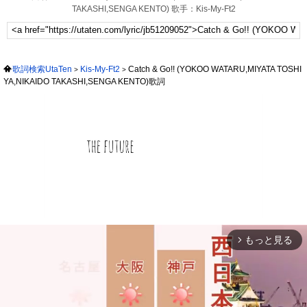
TAKASHI,SENGA KENTO) 歌手：Kis-My-Ft2
歌詞検索UtaTen
Kis-My-Ft2
Catch & Go!! (YOKOO WATARU,MIYATA TOSHI
YA,NIKAIDO TAKASHI,SENGA KENTO)歌詞
もっと見る
arrow_forward_ios