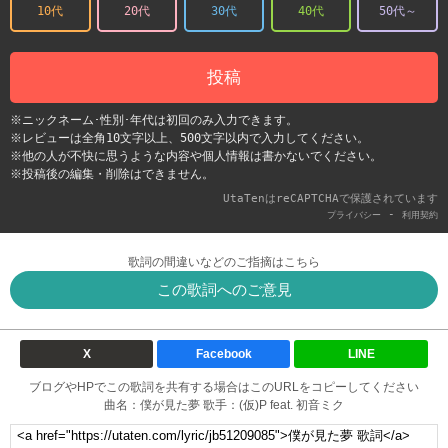
10代
20代
30代
40代
50代～
投稿
※ニックネーム･性別･年代は初回のみ入力できます。
※レビューは全角10文字以上、500文字以内で入力してください。
※他の人が不快に思うような内容や個人情報は書かないでください。
※投稿後の編集・削除はできません。
UtaTenはreCAPTCHAで保護されています
-
プライバシー
利用契約
歌詞の間違いなどのご指摘はこちら
この歌詞へのご意見
X
Facebook
LINE
ブログやHPでこの歌詞を共有する場合はこのURLをコピーしてください
曲名：僕が見た夢 歌手：(仮)P feat. 初音ミク