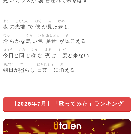
黒
朝
連
来
いカラスが
を
れて
るはず
よる
せんたん
ぼく
み
ゆめ
夜
先端
僕
見
夢
の
で
が
た
は
なめ
くろ
いろ
あしおと
き
滑
黒
色
足音
聴
らかな
い
が
こえる
きょう
おな
よう
よる
にど
こ
今日
同
様
夜
二度
来
と
じ
な
は
と
ない
あさひ
て
にちじょう
き
朝日
照
日常
消
が
らし
に
える
【2026年7月】「歌ってみた」ランキング