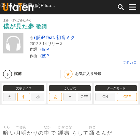
僕が見た夢 歌詞 (仮)P feat. 初音ミク ふりがな付
よみ：ぼくがみたゆめ
僕が見た夢
歌詞
(仮)P feat. 初音ミク
2012.3.14 リリース
作詞
(仮)P
作曲
(仮)P
#ボカロ
★
試聴
お気に入り登録
文字サイズ
ふりがな
ダークモード
大
中
小
あ
A
OFF
ON
OFF
くら
つきあ
なか
かかとな
おど
暗
月明
中
踵鳴
踊
い
かりの
で
らして
るんだ