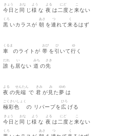
きょう
おな
よう
よる
にど
こ
今日
同
様
夜
二度
来
と
じ
な
は
と
ない
くろ
あさ
つ
く
黒
朝
連
来
いカラスが
を
れて
るはず
くるま
おび
ひ
ゆ
車
帯
引
行
のライトが
を
いて
く
だれ
い
みち
さき
誰
居
道
先
も
ない
の
よる
せんたん
きみ
み
ゆめ
夜
先端
君
見
夢
の
で
が
た
は
ごくさいしょく
ひろ
極彩色
広
の リパープを
げる
きょう
おな
よう
よる
にど
こ
今日
同
様
夜
二度
来
と
じ
な
は
と
ない
くろ
あさ
つ
く