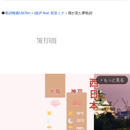
歌詞検索UtaTen
(仮)P feat. 初音ミク
僕が見た夢歌詞
もっと見る
arrow_forward_ios