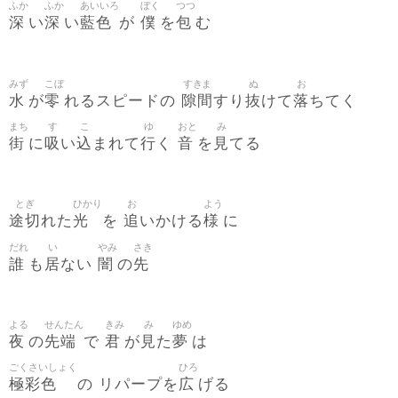
ふか
ふか
あいいろ
ぼく
つつ
深
深
藍色
僕
包
い
い
が
を
む
みず
こぼ
すきま
ぬ
お
水
零
隙間
抜
落
が
れるスピードの
すり
けて
ちてく
まち
す
こ
ゆ
おと
み
街
吸
込
行
音
見
に
い
まれて
く
を
てる
とぎ
ひかり
お
よう
途切
光
追
様
れた
を
いかける
に
だれ
い
やみ
さき
誰
居
闇
先
も
ない
の
よる
せんたん
きみ
み
ゆめ
夜
先端
君
見
夢
の
で
が
た
は
ごくさいしょく
ひろ
極彩色
広
の リパープを
げる