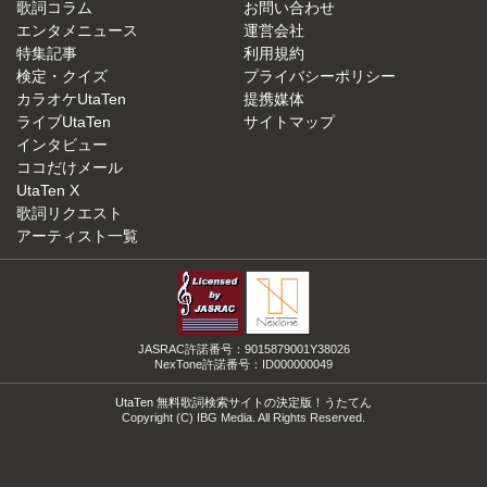
歌詞コラム
お問い合わせ
エンタメニュース
運営会社
特集記事
利用規約
検定・クイズ
プライバシーポリシー
カラオケUtaTen
提携媒体
ライブUtaTen
サイトマップ
インタビュー
ココだけメール
UtaTen X
歌詞リクエスト
アーティスト一覧
JASRAC許諾番号：9015879001Y38026
NexTone許諾番号：ID000000049
UtaTen 無料歌詞検索サイトの決定版！うたてん
Copyright (C) IBG Media. All Rights Reserved.