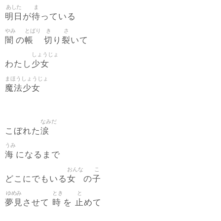
あした
ま
明日
待
が
っている
やみ
とばり
き
さ
闇
帳
切
裂
の
り
いて
しょうじょ
少女
わたし
まほうしょうじょ
魔法少女
なみだ
涙
こぼれた
うみ
海
になるまで
おんな
こ
女
子
どこにでもいる
の
ゆめみ
とき
と
夢見
時
止
させて
を
めて