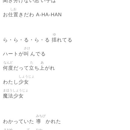
聞
分
悪
子
き
けない
い
は
しお
仕置
お
きだわ A-HA-HAN
ゆ
揺
ら・ら・る・ら・る
れてる
さけ
叫
ハートが
んでる
なんど
た
あ
何度
立
上
だって
ち
がれ
しょうじょ
少女
わたし
まほうしょうじょ
魔法少女
みちび
導
わかっていた
かれた
さだめ
て
なか