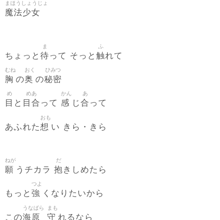
まほうしょうじょ
魔法少女
ま
ふ
待
触
ちょっと
って そっと
れて
むね
おく
ひみつ
胸
奥
秘密
の
の
め
めあ
かん
あ
目
目合
感
合
と
って
じ
って
おも
想
あふれた
い きら・きら
ねが
だ
願
抱
うチカラ
きしめたら
つよ
強
もっと
くなりたいから
うなばら
まも
海原
守
この
れるなら