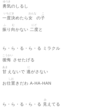
ゆうき
勇気
のしるし
いちどき
おんな
こ
一度決
女
子
めたら
の
ふ
む
にど
振
向
二度
り
かない
と
ら・ら・る・ら・る ミラクル
こうかい
後悔
させたげる
あま
に
甘
逃
えないで
がさない
しお
仕置
お
きだわ A-HA-HAN
み
見
ら・ら・る・ら・る
えてる