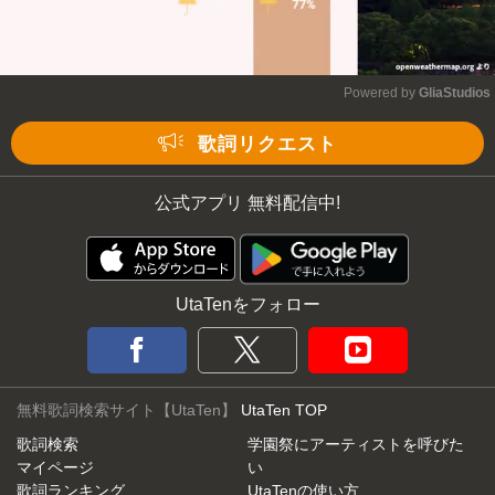
Powered by 
GliaStudios
Mute
歌詞リクエスト
公式アプリ 無料配信中!
UtaTenをフォロー
無料歌詞検索サイト【UtaTen】
UtaTen TOP
歌詞検索
学園祭にアーティストを呼びた
マイページ
い
歌詞ランキング
UtaTenの使い方