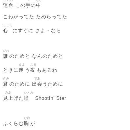
運命
手
中
この
の
こわがってた ためらってた
こころ
心
にすぐに さよ・なら
だれ
誰
のためと なんのためと
まよ
よる
迷
夜
ときに
う
もあるわ
きみ
であ
君
出会
のために
うために
みあ
ひとみ
見上
瞳
げた
Shootin' Star
むね
胸
ふくらむ
が