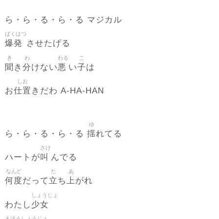
ら・ら・る・ら・る マジカル
ばくはつ
爆発
させたげる
き
わ
わる
こ
聞
分
悪
子
き
けない
い
は
しお
仕置
お
きだわ A-HA-HAN
ゆ
揺
ら・ら・る・ら・る
れてる
さけ
叫
ハートが
んでる
なんど
た
あ
何度
立
上
だって
ち
がれ
しょうじょ
少女
わたし
まほうしょうじょ