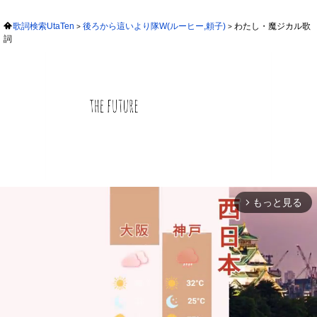
歌詞検索UtaTen
後ろから這いより隊W(ルーヒー,頼子)
わたし・魔ジカル歌
詞
もっと見る
arrow_forward_ios