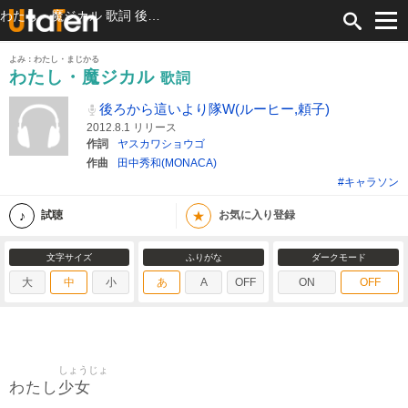
わたし・魔ジカル 歌詞 後ろから這いより隊W(ルーヒー,頼子) ふりがな付
よみ：わたし・まじかる
わたし・魔ジカル
歌詞
後ろから這いより隊W(ルーヒー,頼子)
2012.8.1 リリース
作詞
ヤスカワショウゴ
作曲
田中秀和(MONACA)
#キャラソン
★
試聴
お気に入り登録
文字サイズ
ふりがな
ダークモード
大
中
小
あ
A
OFF
ON
OFF
しょうじょ
少女
わたし