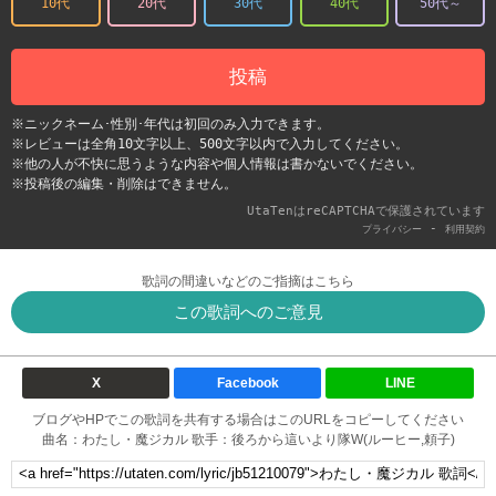
10代
20代
30代
40代
50代～
投稿
※ニックネーム･性別･年代は初回のみ入力できます。
※レビューは全角10文字以上、500文字以内で入力してください。
※他の人が不快に思うような内容や個人情報は書かないでください。
※投稿後の編集・削除はできません。
UtaTenはreCAPTCHAで保護されています
-
プライバシー
利用契約
歌詞の間違いなどのご指摘はこちら
この歌詞へのご意見
X
Facebook
LINE
ブログやHPでこの歌詞を共有する場合はこのURLをコピーしてください
曲名：わたし・魔ジカル 歌手：後ろから這いより隊W(ルーヒー,頼子)