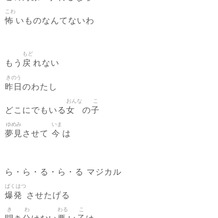
こわ
怖
いものなんてないわ
もど
戻
もう
れない
きのう
昨日
のわたし
おんな
こ
女
子
どこにでもいる
の
ゆめみ
いま
夢見
今
させて
は
ら・ら・る・ら・る マジカル
ばくはつ
爆発
させたげる
き
わ
わる
こ