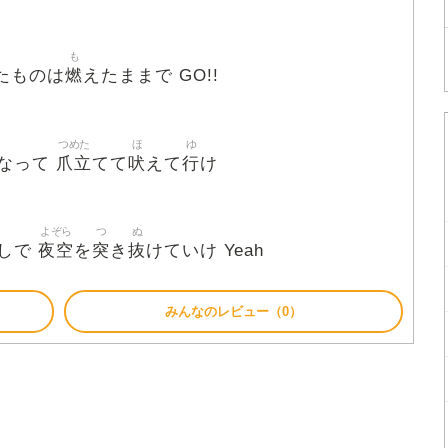
も
燃
たものは
えたままで GO!!
つめた
ほ
ゆ
爪立
吠
行
なって
てて
えて
け
よぞら
つ
ぬ
夜空
突
抜
しで
を
き
けていけ Yeah
みんなのレビュー（0）