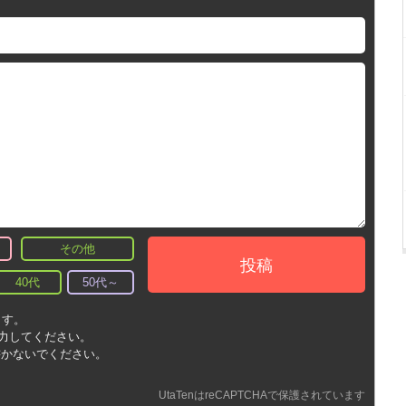
その他
投稿
40代
50代～
ます。
入力してください。
書かないでください。
UtaTenはreCAPTCHAで保護されています