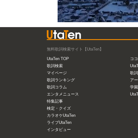
無料歌詞検索サイト【UtaTen】
UtaTen TOP
ココ
歌詞検索
Uta
マイページ
歌詞
歌詞ランキング
アー
歌詞コラム
学園
エンタメニュース
Ut
特集記事
検定・クイズ
カラオケUtaTen
ライブUtaTen
インタビュー