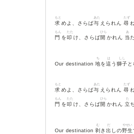
もと
あた
たず
求
与
尋
めよ、さらば
えられん
もん
たた
ひら
あ
門
叩
開
当
を
け、さらば
かれん
ち
は
しし
地
這
獅子
Our destination
を
う
と
もと
あた
たず
求
与
尋
めよ、さらば
えられん
もん
たた
ひら
た
門
叩
開
立
を
け、さらば
かれん
む
だ
やせい
剥
出
野生
Our destination
き
しの