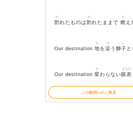
わ
わ
も
割
割
燃
れたものは
れたままで
え
ち
は
しし
地
這
獅子
Our destination
を
う
と
か
まなざ
変
眼差
Our destination
わらない
この歌詞へのご意見