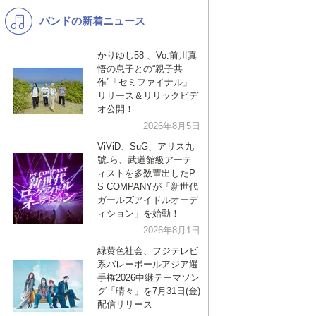
バンドの新着ニュース
K-POP
演歌・歌謡
バンド
洋楽
かりゆし58 、Vo.前川真
悟の息子との“親子共
VTuber
ディズニー
作”「セミファイナル」
リリース＆リリックビデ
オ公開！
2026年8月5日
ViViD、SuG、アリス九
號.ら、武道館級アーテ
ィストを多数輩出したP
S COMPANYが「新世代
ガールズアイドルオーデ
ィション」を始動！
2026年8月1日
緑黄色社会、フジテレビ
系バレーボールアジア選
手権2026中継テーマソン
グ「晴々」を7月31日(金)
配信リリース