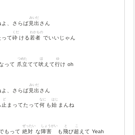
みいだ
見出
ねよ、さらば
さん
くだ
わかもの
砕
若者
たって
ける
でいいじゃん
つめた
ほ
ゆ
爪立
吠
行
なって
てて
えて
け oh
みいだ
見出
ねよ、さらば
さん
ど
なに
はじ
止
何
始
ち
まってたって
も
まんね
ぜったい
しょうがい
と
こ
絶対
障害
飛
超
でもって
な
も
び
えて Yeah