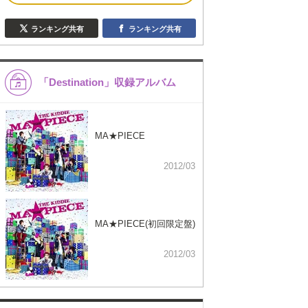
ランキング共有
ランキング共有
「Destination」収録アルバム
MA★PIECE
2012/03
MA★PIECE(初回限定盤)
2012/03