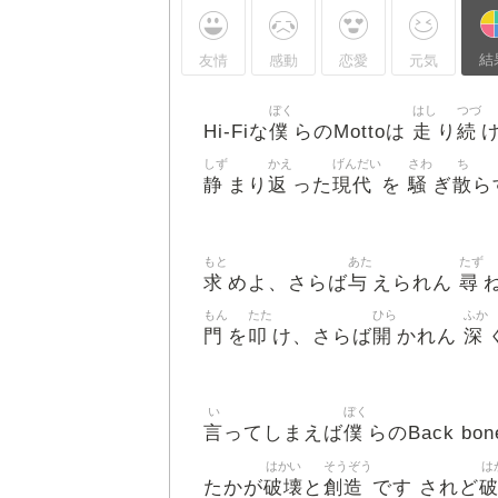
結
友情
感動
恋愛
元気
ぼく
はし
つづ
僕
走
続
Hi-Fiな
らのMottoは
り
しず
かえ
げんだい
さわ
ち
静
返
現代
騒
散
まり
った
を
ぎ
ら
もと
あた
たず
求
与
尋
めよ、さらば
えられん
もん
たた
ひら
ふか
門
叩
開
深
を
け、さらば
かれん
い
ぼく
言
僕
ってしまえば
らのBack bo
はかい
そうぞう
は
破壊
創造
たかが
と
です されど