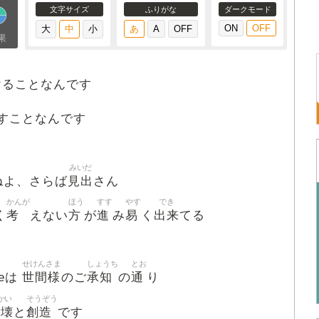
文字サイズ
ふりがな
ダークモード
果
けることなんです
すことなんです
みいだ
見出
ねよ、さらば
さん
かんが
ほう
すす
やす
でき
考
方
進
易
出来
く
えない
が
み
く
てる
せけんさま
しょうち
とお
世間様
承知
通
neは
のご
の
り
かい
そうぞう
破壊
創造
と
です