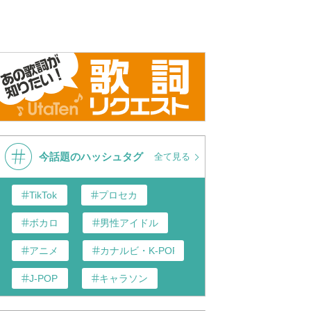
今話題のハッシュタグ
全て見る
TikTok
プロセカ
ボカロ
男性アイドル
アニメ
カナルビ・K-POP和訳
J-POP
キャラソン
あんスタ
歌い手