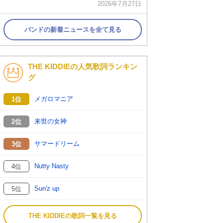
2026年7月27日
バンドの新着ニュースを全て見る
THE KIDDIEの人気歌詞ランキン
グ
メガロマニア
1位
来世の女神
2位
サマードリーム
3位
Nutty Nasty
4位
Sun'z up
5位
THE KIDDIEの歌詞一覧を見る