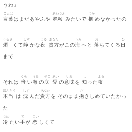
うわ』
ことば
あわつぶ
つか
言葉
泡粒
掴
はまだあやふや
みたいで
めなかったの
うるさ
しず
よる
あなた
うみ
お
ひ
煩
静
夜
貴方
海
落
日
くて
かな
がこの
へと
ちてくる
まで
くら
うみ
そこ
あい
いみ
し
よる
暗
海
底
愛
意味
知
夜
それは
い
の
の
を
った
ほんとう
しず
あなた
だ
本当
沈
貴方
抱
は
んだ
を そのまま
きしめていたかっ
た
つめ
て
こい
冷
手
恋
たい
が
しくて