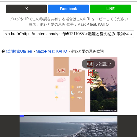
X
Facebook
LINE
ブログやHPでこの歌詞を共有する場合はこのURLをコピーしてください
曲名：泡姫と愛の忌み 歌手：MazoP feat. KAITO
歌詞検索UtaTen
MazoP feat. KAITO
泡姫と愛の忌み歌詞
もっと読む
arrow_forward_ios
Mute