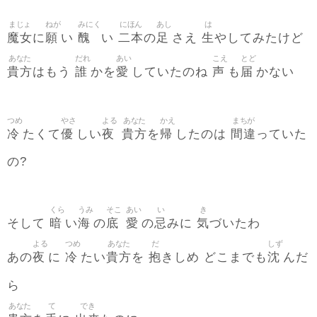
まじょ
ねが
みにく
にほん
あし
は
魔女
願
醜
二本
足
生
に
い
い
の
さえ
やしてみたけど
あなた
だれ
あい
こえ
とど
貴方
誰
愛
声
届
はもう
かを
していたのね
も
かない
つめ
やさ
よる
あなた
かえ
まちが
冷
優
夜
貴方
帰
間違
たくて
しい
を
したのは
っていた
の?
くら
うみ
そこ
あい
い
き
暗
海
底
愛
忌
気
そして
い
の
の
みに
づいたわ
よる
つめ
あなた
だ
しず
夜
冷
貴方
抱
沈
あの
に
たい
を
きしめ どこまでも
んだ
ら
あなた
て
でき