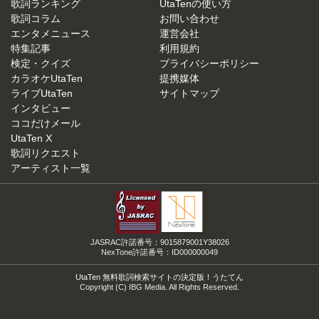
歌詞ランキング
UtaTenの使い方
歌詞コラム
お問い合わせ
エンタメニュース
運営会社
特集記事
利用規約
検定・クイズ
プライバシーポリシー
カラオケUtaTen
提携媒体
ライブUtaTen
サイトマップ
インタビュー
ココだけメール
UtaTen X
歌詞リクエスト
アーティスト一覧
JASRAC許諾番号：9015879001Y38026
NexTone許諾番号：ID000000049
UtaTen 無料歌詞検索サイトの決定版！うたてん
Copyright (C) IBG Media. All Rights Reserved.