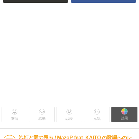
結果
友情
感動
恋愛
元気
泡姫と愛の忌み / MazoP feat. KAITO の歌詞へのレ