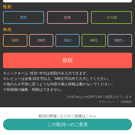
性別
男性
女性
その他
年代
10代
20代
30代
40代
50代～
投稿
※ニックネーム･性別･年代は初回のみ入力できます。
※レビューは全角10文字以上、500文字以内で入力してください。
※他の人が不快に思うような内容や個人情報は書かないでください。
※投稿後の編集・削除はできません。
UtaTenはreCAPTCHAで保護されています
-
プライバシー
利用契約
歌詞の間違いなどのご指摘はこちら
この歌詞へのご意見