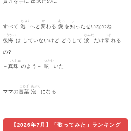
貴方
手
出来
を
に
たのに
あぶく
か
あい
し
泡
変
愛
知
すべて
へと
わる
を
ったせいなのね
こうかい
なみだ
こぼ
後悔
涙
零
は していないけど どうして
だけ
れる
の?
しんじゅ
つぶや
真珠
呟
－
のよう－
いた
ことば
あぶく
言葉
泡
ママの
になる
【2026年7月】「歌ってみた」ランキング