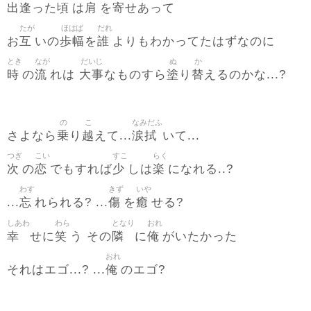
出逢
頃
肩
寄
った
は
を
せあって
たが
ほはば
だれ
互
歩幅
誰
お
いの
を
よりもわかってたはずなのに
とき
なが
だいじ
ぬ
か
時
流
大事
塗
替
の
れは
なものすら
り
えるのかな...?
の
こ
なみだふ
乗
越
涙拭
さよなら
り
えて...
いて...
つぎ
こい
すこ
らく
次
恋
少
楽
の
でもすれば
しは
になれる..?
わす
きず
いや
忘
傷
癒
...
れられる? ...
を
せる?
しあわ
わら
となり
おれ
幸
笑
隣
俺
せに
う その
に
がいたかった
おれ
俺
それはエゴ...? ...
のエゴ?