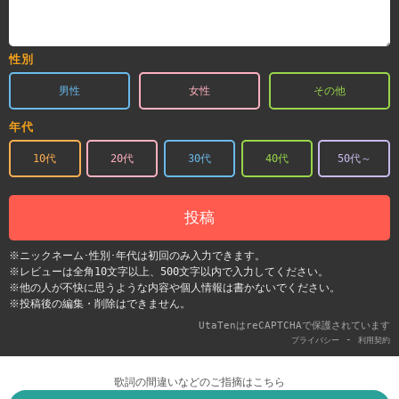
性別
男性
女性
その他
年代
10代
20代
30代
40代
50代～
投稿
※ニックネーム･性別･年代は初回のみ入力できます。
※レビューは全角10文字以上、500文字以内で入力してください。
※他の人が不快に思うような内容や個人情報は書かないでください。
※投稿後の編集・削除はできません。
UtaTenはreCAPTCHAで保護されています
-
プライバシー
利用契約
歌詞の間違いなどのご指摘はこちら