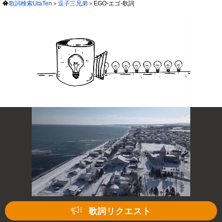
歌詞検索UtaTen
逗子三兄弟
EGO-エゴ-歌詞
歌詞リクエスト