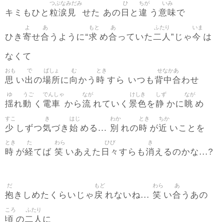
つぶなみだみ
ひ
ちが
いみ
粒涙見
日
違
意味
キミもひと
せた あの
と
う
で
よ
あ
もと
あ
ふたり
いま
寄
合
求
合
二人
今
ひき
せ
うように“
め
っていた
”じゃ
は
なくて
おも
で
ばしょ
む
とき
せなかあ
思
出
場所
向
時
背中合
い
の
に
かう
すら いつも
わせ
ゆ
うご
でんしゃ
なが
けしき
しず
なが
揺
動
電車
流
景色
静
眺
れ
く
から
れていく
を
かに
め
すこ
き
はじ
わか
とき
ちか
少
気
始
別
時
近
しずつ
づき
める...
れの
が
いことを
とき
た
わら
ひび
き
時
経
笑
日々
消
が
てば
いあえた
すらも
えるのかな...?
だ
もど
わら
あ
抱
戻
笑
合
きしめたくらいじゃ
れないね...
い
うあの
ころ
ふたり
頃
二人
の
に