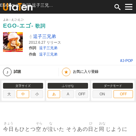
EGO-エゴ- 歌詞 逗子三兄弟 ふりがな付
よみ：えご-えご-
EGO-エゴ-
歌詞
逗子三兄弟
2012.6.27 リリース
作詞
逗子三兄弟
作曲
逗子三兄弟
#J-POP
★
試聴
お気に入り登録
文字サイズ
ふりがな
ダークモード
大
中
小
あ
A
OFF
ON
OFF
きょう
そら
な
ひ
おな
今日
空
泣
日
同
もひとつ
が
いた そうあの
と
じように