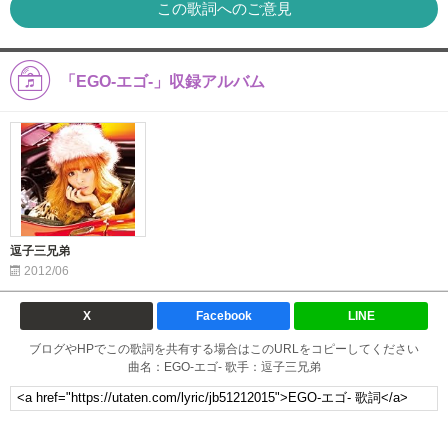
この歌詞へのご意見
「EGO-エゴ-」収録アルバム
逗子三兄弟
2012/06
X
Facebook
LINE
ブログやHPでこの歌詞を共有する場合はこのURLをコピーしてください
曲名：EGO-エゴ- 歌手：逗子三兄弟