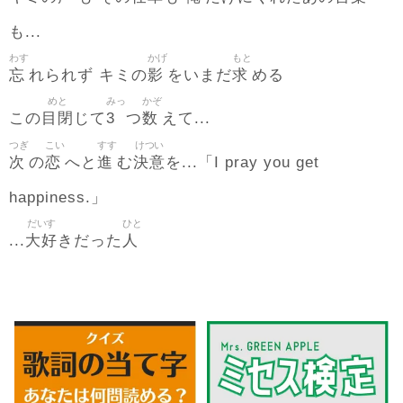
も...
わす
かげ
もと
忘
影
求
れられず キミの
をいまだ
める
めと
みっ
かぞ
目閉
3
数
この
じて
つ
えて...
つぎ
こい
すす
けつい
次
恋
進
決意
の
へと
む
を...「I pray you get
happiness.」
だいす
ひと
大好
人
...
きだった