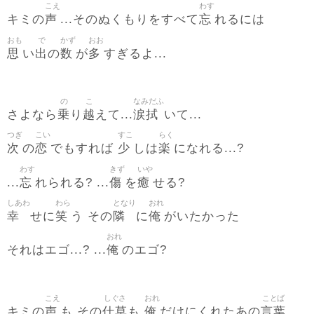
こえ
わす
声
忘
キミの
...そのぬくもりをすべて
れるには
おも
で
かず
おお
思
出
数
多
い
の
が
すぎるよ...
の
こ
なみだふ
乗
越
涙拭
さよなら
り
えて...
いて...
つぎ
こい
すこ
らく
次
恋
少
楽
の
でもすれば
しは
になれる...?
わす
きず
いや
忘
傷
癒
...
れられる? ...
を
せる?
しあわ
わら
となり
おれ
幸
笑
隣
俺
せに
う その
に
がいたかった
おれ
俺
それはエゴ...? ...
のエゴ?
こえ
しぐさ
おれ
ことば
声
仕草
俺
言葉
キミの
も その
も
だけにくれたあの