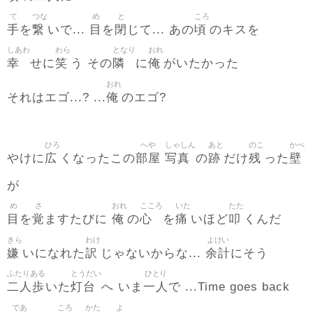
て
つな
め
と
ころ
手
繋
目
閉
頃
を
いで...
を
じて... あの
のキスを
しあわ
わら
となり
おれ
幸
笑
隣
俺
せに
う その
に
がいたかった
おれ
俺
それはエゴ...? ...
のエゴ?
ひろ
へや
しゃしん
あと
のこ
かべ
広
部屋
写真
跡
残
壁
やけに
くなったこの
の
だけ
った
が
め
さ
おれ
こころ
いた
たた
目
覚
俺
心
痛
叩
を
ますたびに
の
を
いほど
くんだ
きら
わけ
よけい
嫌
訳
余計
いになれた
じゃないからな...
にそう
ふたりある
とうだい
ひとり
二人歩
灯台
一人
いた
へ いま
で ...Time goes back
であ
ころ
かた
よ