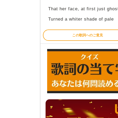
That her face, at first just ghos
Turned a whiter shade of pale
この歌詞へのご意見