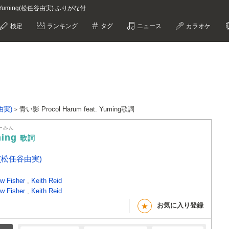
arum,Yuming(松任谷由実) ふりがな付
検定
ランキング
タグ
ニュース
カラオケ
谷由実)
青い影 Procol Harum feat. Yuming歌詞
ーみん
ming
歌詞
ing(松任谷由実)
w Fisher
,
Keith Reid
w Fisher
,
Keith Reid
お気に入り登録
★