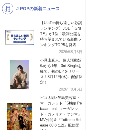
J-POPの新着ニュース
K-POP
バンド
演歌・歌謡
洋楽
【UtaTen待ち遠しい歌詞
ランキング】JO1「IGNI
VTuber
ディズニー
TE」が1位！歌詞公開を
待ち望まれている新曲ラ
ンキングTOP5を発表
2026年8月6日
小見山直人、個人活動始
動から1年。3rd Singleを
経て、初のEPをリリー
ス！8月12日(水)に配信決
定！
2026年8月5日
ピコ太郎×矢島美容室・
マーガレット「Shipp Pe
taaan feat. マーガレッ
ト・カメリア・ヤジマ」
MV公開＆『Tottemo Rel
ease 80.8 (12)』配信開