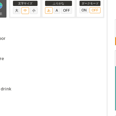
文字サイズ
ふりがな
ダークモード
果
oor
re
 drink