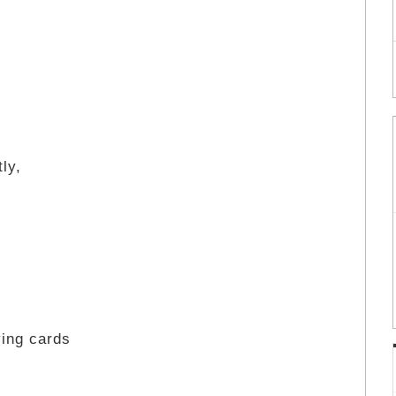
tly,
ying cards