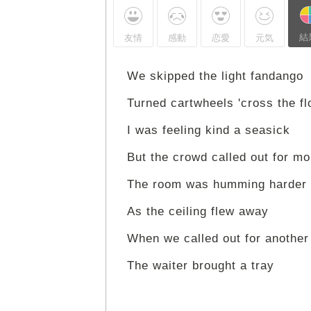
結
友情
感動
恋愛
元気
We skipped the light fandango
Turned cartwheels 'cross the fl
I was feeling kind a seasick
But the crowd called out for mo
The room was humming harder
As the ceiling flew away
When we called out for another
The waiter brought a tray