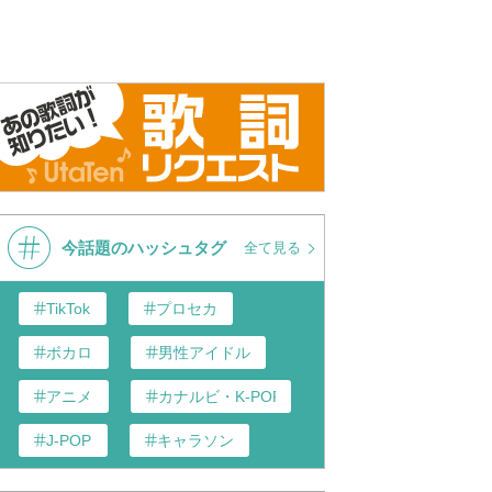
今話題のハッシュタグ
全て見る
TikTok
プロセカ
ボカロ
男性アイドル
アニメ
カナルビ・K-POP和訳
J-POP
キャラソン
あんスタ
歌い手