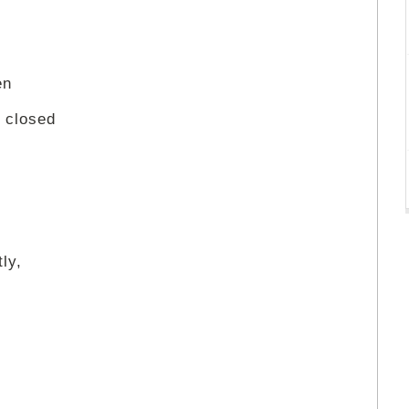
en
n closed
tly,