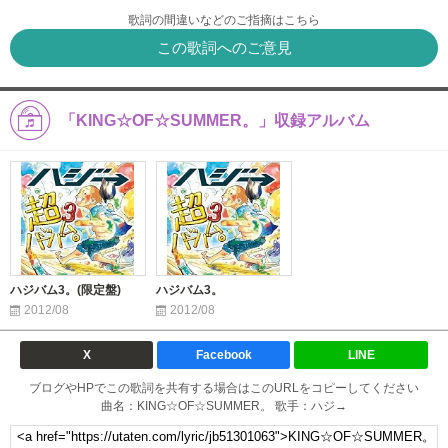
歌詞の間違いなどのご指摘はこちら
この歌詞へのご意見
「KING☆OF☆SUMMER。」収録アルバム
ハジバム3。(限定盤)
ハジバム3。
2012/08
2012/08
X
Facebook
LINE
ブログやHPでこの歌詞を共有する場合はこのURLをコピーしてください
曲名：KING☆OF☆SUMMER。 歌手：ハジ→