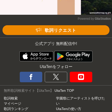
Powered by 
GliaStudios
Mute
歌詞リクエスト
公式アプリ 無料配信中!
UtaTenをフォロー
無料歌詞検索サイト【UtaTen】
UtaTen TOP
歌詞検索
学園祭にアーティストを呼びた
マイページ
い
歌詞ランキング
UtaTenの使い方