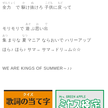
ぜんりょく
か
ぬ
こども
もど
全力
駆
抜
子供
戻
で
け
けろ
に
って
あそ
お
で
遊
思
出
モリモリで
ぶ
い
あつ
なつ
集
夏
まりな
マニア ならおいで ハリーアップ
ほら♪ ほら♪ サマ→ サマ→ドリ→ム☆☆
WE ARE KINGS OF SUMMER～♪♪