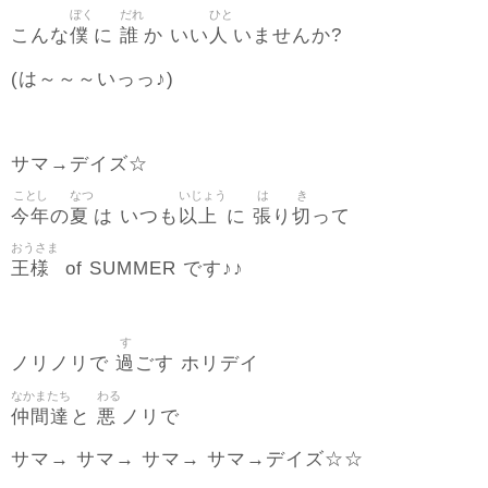
ぼく
だれ
ひと
僕
誰
人
こんな
に
か いい
いませんか?
(は～～～いっっ♪)
サマ→デイズ☆
ことし
なつ
いじょう
は
き
今年
夏
以上
張
切
の
は いつも
に
り
って
おうさま
王様
of SUMMER です♪♪
す
過
ノリノリで
ごす ホリデイ
なかまたち
わる
仲間達
悪
と
ノリで
サマ→ サマ→ サマ→ サマ→デイズ☆☆