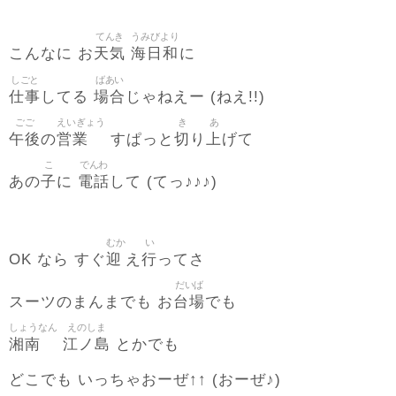
てんき
うみびより
天気
海日和
こんなに お
に
しごと
ばあい
仕事
場合
してる
じゃねえー (ねえ!!)
ごご
えいぎょう
き
あ
午後
営業
切
上
の
すぱっと
り
げて
こ
でんわ
子
電話
あの
に
して (てっ♪♪♪)
むか
い
迎
行
OK なら すぐ
え
ってさ
だいば
台場
スーツのまんまでも お
でも
しょうなん
えのしま
湘南
江ノ島
とかでも
どこでも いっちゃおーぜ↑↑ (おーぜ♪)