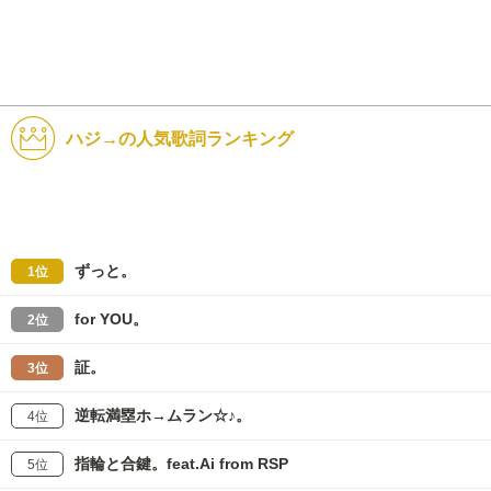
ハジ→の人気歌詞ランキング
ずっと。
1位
for YOU。
2位
証。
3位
逆転満塁ホ→ムラン☆♪。
4位
指輪と合鍵。feat.Ai from RSP
5位