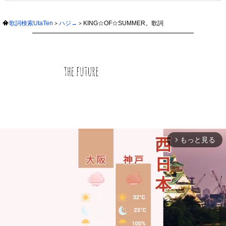
歌詞検索UtaTen
ハジ→
KING☆OF☆SUMMER。歌詞
もっと見る
arrow_forward_ios