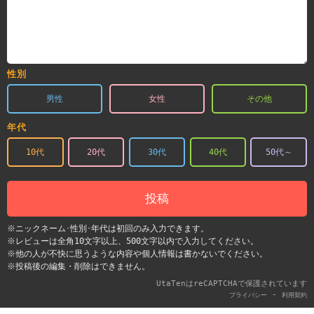
性別
男性
女性
その他
年代
10代
20代
30代
40代
50代～
投稿
※ニックネーム･性別･年代は初回のみ入力できます。
※レビューは全角10文字以上、500文字以内で入力してください。
※他の人が不快に思うような内容や個人情報は書かないでください。
※投稿後の編集・削除はできません。
UtaTenはreCAPTCHAで保護されています
-
プライバシー
利用契約