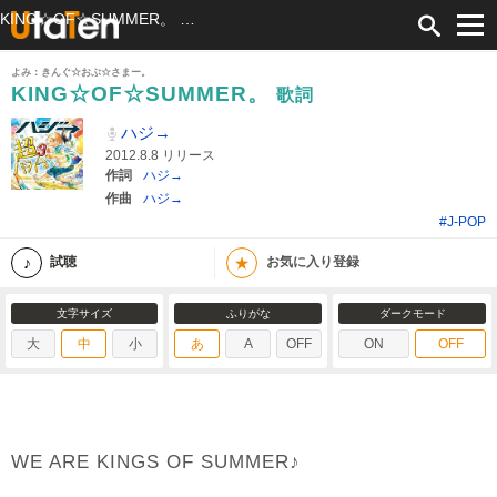
KING☆OF☆SUMMER。 歌詞 ハジ→ ふりがな付
よみ：きんぐ☆おぶ☆さまー。
KING☆OF☆SUMMER。
歌詞
ハジ→
2012.8.8 リリース
作詞
ハジ→
作曲
ハジ→
#J-POP
★
試聴
お気に入り登録
文字サイズ
ふりがな
ダークモード
大
中
小
あ
A
OFF
ON
OFF
WE ARE KINGS OF SUMMER♪