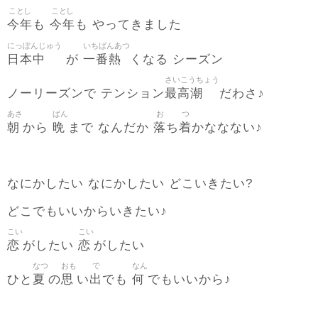
ことし
ことし
今年
今年
も
も やってきました
にっぽんじゅう
いちばんあつ
日本中
一番熱
が
くなる シーズン
さいこうちょう
最高潮
ノーリーズンで テンション
だわさ♪
あさ
ばん
お
つ
朝
晩
落
着
から
まで なんだか
ち
かななない♪
なにかしたい なにかしたい どこいきたい?
どこでもいいからいきたい♪
こい
こい
恋
恋
がしたい
がしたい
なつ
おも
で
なん
夏
思
出
何
ひと
の
い
でも
でもいいから♪