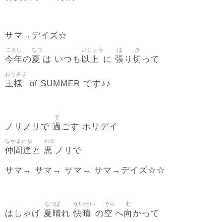
サマ→デイズ☆
ことし
なつ
いじょう
は
き
今年
夏
以上
張
切
の
は いつも
に
り
って
おうさま
王様
of SUMMER です♪♪
す
過
ノリノリで
ごす ホリデイ
なかまたち
わる
仲間達
悪
と
ノリで
サマ→ サマ→ サマ→ サマ→デイズ☆☆
なつば
かいせい
そら
む
夏晴
快晴
空
向
はしゃげ
れ
の
へ
かって