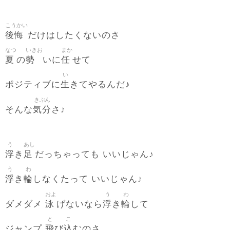
こうかい
後悔
だけはしたくないのさ
なつ
いきお
まか
夏
勢
任
の
いに
せて
い
生
ポジティブに
きてやるんだ♪
きぶん
気分
そんな
さ♪
う
あし
浮
足
き
だっちゃっても いいじゃん♪
う
わ
浮
輪
き
しなくたって いいじゃん♪
およ
う
わ
泳
浮
輪
ダメダメ
げないなら
き
して
と
こ
飛
込
ジャンプ
び
むのさ