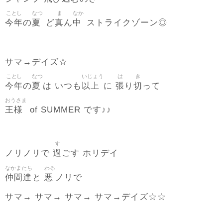
ことし
なつ
ま
なか
今年
夏
真
中
の
ど
ん
ストライクゾーン◎
サマ→デイズ☆
ことし
なつ
いじょう
は
き
今年
夏
以上
張
切
の
は いつも
に
り
って
おうさま
王様
of SUMMER です♪♪
す
過
ノリノリで
ごす ホリデイ
なかまたち
わる
仲間達
悪
と
ノリで
サマ→ サマ→ サマ→ サマ→デイズ☆☆