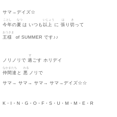
サマ→デイズ☆
ことし
なつ
いじょう
は
き
今年
夏
以上
張
切
の
は いつも
に
り
って
おうさま
王様
of SUMMER です♪♪
す
過
ノリノリで
ごす ホリデイ
なかまたち
わる
仲間達
悪
と
ノリで
サマ→ サマ→ サマ→ サマ→デイズ☆☆
K・I・N・G・O・F・S・U・M・M・E・R