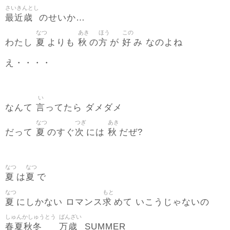
さいきんとし
最近歳
のせいか…
なつ
あき
ほう
この
夏
秋
方
好
わたし
よりも
の
が
み なのよね
え・・・・
い
言
なんて
ってたら ダメダメ
なつ
つぎ
あき
夏
次
秋
だって
のすぐ
には
だぜ?
なつ
なつ
夏
夏
は
で
なつ
もと
夏
求
にしかない ロマンス
めて いこうじゃないの
しゅんかしゅうとう
ばんざい
春夏秋冬
万歳
SUMMER