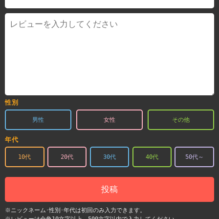
性別
男性
女性
その他
年代
10代
20代
30代
40代
50代～
投稿
※ニックネーム･性別･年代は初回のみ入力できます。
※レビューは全角10文字以上、500文字以内で入力してください。