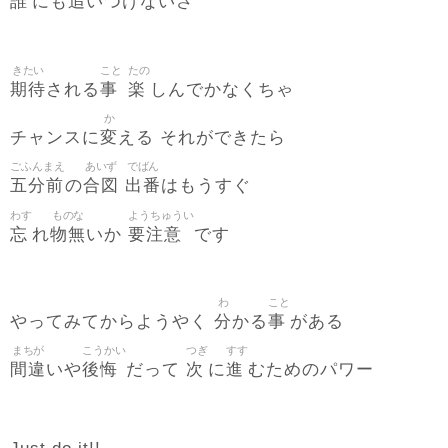
誰
追
にも
いつけないさ
きたい
こと
たの
期待
事
楽
される
しんでかなくちゃ
か
変
チャンスに
える それができたら
ごふんまえ
あいず
でばん
五分前
合図
出番
の
はもうすぐ
わす
ものな
ようちゅうい
忘
物無
要注意
れ
いか
です
わ
こと
分
事
やってみてからようやく
かる
がある
まちが
こうかい
つぎ
すす
間違
後悔
次
進
いや
だって
に
むためのパワー