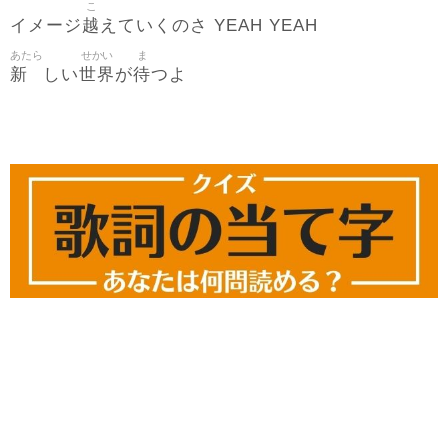
こ
越
イメージ
えていくのさ YEAH YEAH
あたら
せかい
ま
新
世界
待
しい
が
つよ