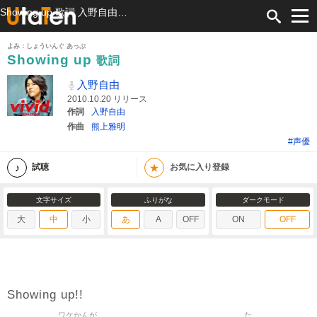
Showing up 歌詞 入野自由 ふりがな付
よみ：しょういんぐ あっぷ
Showing up
歌詞
入野自由
2010.10.20 リリース
作詞
入野自由
作曲
熊上雅明
#声優
★
試聴
お気に入り登録
文字サイズ
ふりがな
ダークモード
大
中
小
あ
A
OFF
ON
OFF
Showing up!!
ワケかんが
た