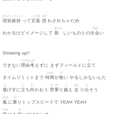
げんじょういじ
ことば
まど
現状維持
言葉
惑
って
わされちゃだめ
あたら
であ
新
出会
わかるけどイメージして
しいものとの
い
Showing up!!
ワケかんが
た
理由考
立
できない
えずに まずフィールドに
て
じかん
な
時間
無
タイムリミットまで
が
い やるしかないんだ
に
た
む
かべの
こ
はし
だ
逃
立
向
壁乗
越
走
出
げずに
ち
かおう
り
え
り
そう
かぜ
の
風
乗
に
りトップスピードで YEAH YEAH
だれ
お