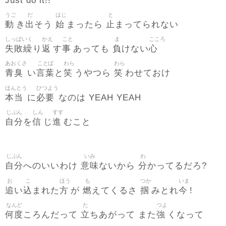
Just do it!!
うご
だ
はじ
と
動
出
始
止
き
そう
まったら
まってられない
しっぱいく
かえ
こと
ま
こころ
失敗繰
返
事
負
心
り
す
あっても
けない
あおくさ
ことば
わら
わら
青臭
言葉
笑
笑
い
と
うやつら
わせておけ
ほんとう
ひつよう
本当
必要
に
なのは YEAH YEAH
じぶん
しん
すす
自分
信
進
を
じ
むこと
じぶん
いみ
わ
自分
意味
分
へのいいわけ
ないから
かってるだろ?
お
こ
ほう
も
つか
いま
追
込
方
燃
掴
今
い
まれた
が
えてくるさ
みとれ
!
なんど
た
つよ
何度
立
強
ころんだって
ちあがって また
くなって