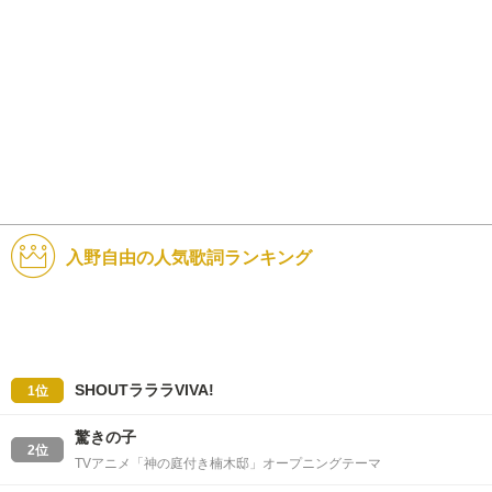
入野自由の人気歌詞ランキング
SHOUTラララVIVA!
1位
驚きの子
2位
TVアニメ「神の庭付き楠木邸」オープニングテーマ