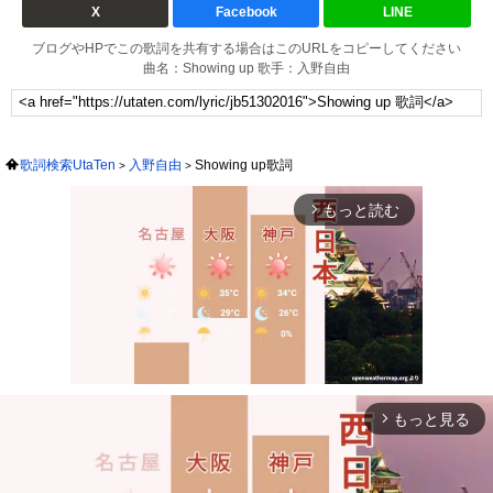
X
Facebook
LINE
ブログやHPでこの歌詞を共有する場合はこのURLをコピーしてください
曲名：Showing up 歌手：入野自由
歌詞検索UtaTen
入野自由
Showing up歌詞
もっと読む
arrow_forward_ios
もっと見る
arrow_forward_ios
Mute