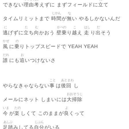
理由考
立
できない
えずに まずフィールドに
て
じかん
な
時間
無
タイムリミットまで
が
い やるしかないんだ
に
た
む
かべの
こ
はし
だ
逃
立
向
壁乗
越
走
出
げずに
ち
かおう
り
え
り
そう
かぜ
の
風
乗
に
りトップスピードで YEAH YEAH
だれ
お
誰
追
にも
いつけないさ
こと
あとまわ
事
後回
やらなきゃならない
は
し
おおそうじ
大掃除
メールにネット しまいには
いま
たの
よ
今
楽
良
が
しくて このままが
くって
あしぶ
じぶん
足踏
自分
みしてる
がいる