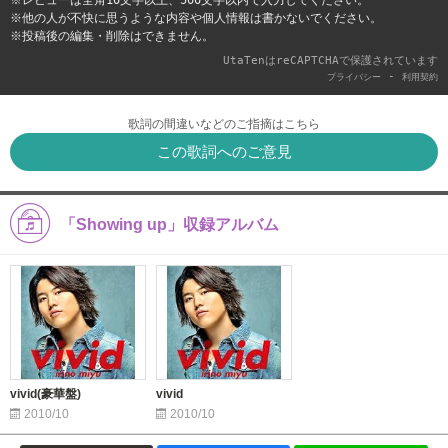
※他の人が不快に思うような内容や個人情報は書かないでください。
※投稿後の編集・削除はできません。
UtaTenはreCAPTCHAで保護されています
-
プライバシー
利用契約
歌詞の間違いなどのご指摘はこちら
この歌詞へのご意見
「Showing up」収録アルバム
vivid(豪華盤)
vivid
2010/10
2010/10