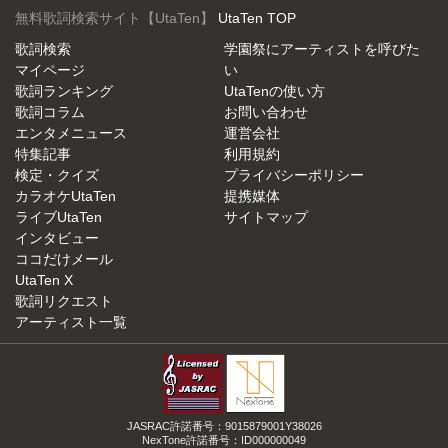
無料歌詞検索サイト【UtaTen】
UtaTen TOP
歌詞検索
学園祭にアーティストを呼びた
マイページ
い
歌詞ランキング
UtaTenの使い方
歌詞コラム
お問い合わせ
エンタメニュース
運営会社
特集記事
利用規約
検定・クイズ
プライバシーポリシー
カラオケUtaTen
提携媒体
ライブUtaTen
サイトマップ
インタビュー
ココだけメール
UtaTen X
歌詞リクエスト
アーティスト一覧
JASRAC許諾番号：9015879001Y38026
NexTone許諾番号：ID000000049