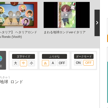
ヘタリア】 ヘタリアロンド
まわる地球ロンドverイタリア
おいし
a Rondo (Vostfr)
ーノ〜
文字サイズ
ふりがな
ダークモード
果
ちきゅう
地球
ロンド