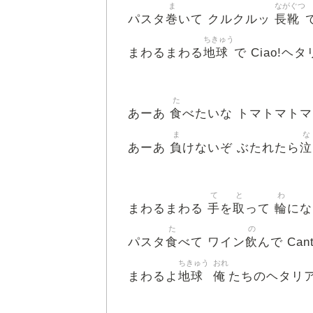
ま
ながぐつ
巻
長靴
パスタ
いて クルクルッ
ちきゅう
地球
まわるまわる
で Ciao!ヘ
た
食
あーあ
べたいな トマトマトマト B
ま
な
負
泣
あーあ
けないぞ ぶたれたら
て
と
わ
手
取
輪
まわるまわる
を
って
にな
た
の
食
飲
パスタ
べて ワイン
んで Cant
ちきゅう
おれ
地球
俺
まわるよ
たちのヘタリ