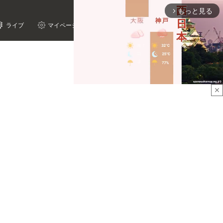
もっと見る
arrow_forward_ios
ライブ
マイページ
close
Mute