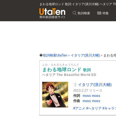
まわる地球ロンド 歌詞 イタリア(浪川大輔) ヘタリア The Be
歌詞検索
特集
歌詞検索UtaTen
イタリア(浪川大輔)
まわる
よみ：まわるちきゅうろんど
まわる地球ロンド
歌詞
ヘタリア The Beautiful World ED
イタリア(浪川大輔)
2013.2.27 リリース
作詞
moss moss
作曲
moss moss
#アニメ
#ヘタリア
#キャラ