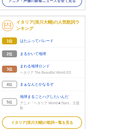
アニメ・声優の新着ニュースを全て見る
イタリア(浪川大輔)の人気歌詞ラ
ンキング
はたふってパレード
1位
まるかいて地球
2位
まわる地球ロンド
3位
ヘタリア The Beautiful World ED
まぁなんとかなるぞ
4位
地球まるごとハグしたいんだ
5位
アニメ「ヘタリア World★Stars」主題
歌
イタリア(浪川大輔)の歌詞一覧を見る