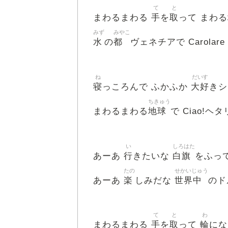
て
と
手
取
まわるまわる
を
って まわる
みず
みやこ
水
都
の
ヴェネチアで Carolare
ね
だいす
寝
大好
っころんで ふかふか
きシ
ちきゅう
地球
まわるまわる
で Ciao!ヘ
い
しろはた
行
白旗
あーあ
きたいな
をふって 
たの
せかいじゅう
楽
世界中
あーあ
しみだな
のド
て
と
わ
手
取
輪
まわるまわる
を
って
にな