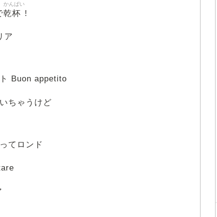
かんぱい
乾杯
で
!
タリア
uon appetito
いちゃうけど
ってロンド
are
ア