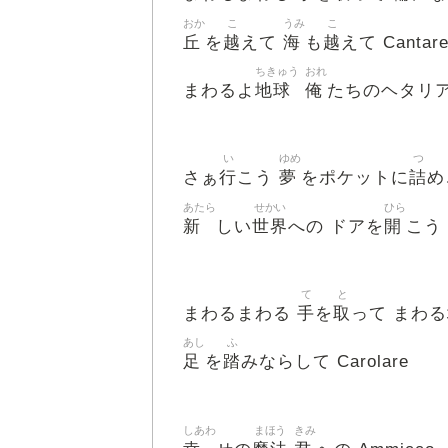
おか
こ
うみ
こ
丘
越
海
越
を
えて
も
えて Cantar
ちきゅう
おれ
地球
俺
まわるよ
たちのヘタリ
い
ゆめ
つ
行
夢
詰
さぁ
こう
をポケットに
め
あたら
せかい
ひら
新
世界
開
しい
への ドアを
こう
て
と
手
取
まわるまわる
を
って まわる
あし
ふ
足
踏
を
みならして Carolare
しあわ
まほう
きみ