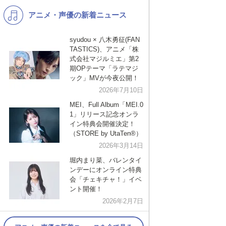
アニメ・声優の新着ニュース
K-POP
バンド
演歌・歌謡
洋楽
syudou × 八木勇征(FAN
TASTICS)、アニメ「株
VTuber
ディズニー
式会社マジルミエ」第2
期OPテーマ「ラテマジ
ック」MVが今夜公開！
2026年7月10日
MEI、Full Album「MEI.0
1」リリース記念オンラ
イン特典会開催決定！
（STORE by UtaTen®︎）
2026年3月14日
堀内まり菜、バレンタイ
ンデーにオンライン特典
会「チェキチャ！」イベ
ント開催！
2026年2月7日