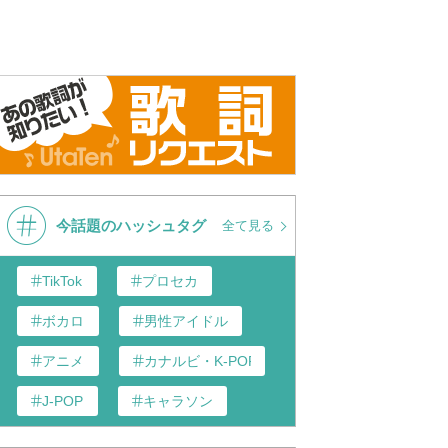
い☆トマトのうた〜ロマ
アニメ「ヘタリア
まわる地球
World★Stars」ノンクレジット
ED
今話題のハッシュタグ
全て見る
TikTok
プロセカ
ボカロ
男性アイドル
アニメ
カナルビ・K-POP和訳
J-POP
キャラソン
あんスタ
歌い手