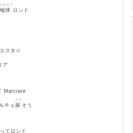
ちきゅう
地球
ロンド
エスタ☆
タリア
Marciare
さが
探
ルチェ
そう
ってロンド