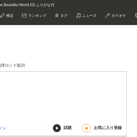
autiful World ED ふりがな付
検定
ランキング
タグ
ニュース
カラオケ
地球ロンド歌詞
試聴
お気に入り登録
ソン
★