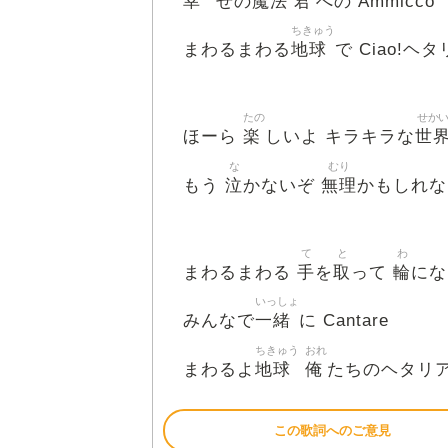
幸
魔法
君
せの
への Ammicco
ちきゅう
地球
まわるまわる
で Ciao!ヘ
たの
せか
楽
世
ほーら
しいよ キラキラな
な
むり
泣
無理
もう
かないぞ
かもしれな
て
と
わ
手
取
輪
まわるまわる
を
って
にな
いっしょ
一緒
みんなで
に Cantare
ちきゅう
おれ
地球
俺
まわるよ
たちのヘタリ
この歌詞へのご意見