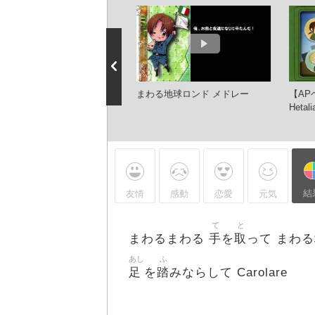
ニメ「ヘタリア
まわる地球ロンド メドレー
【AP
rld★Stars」ノンクレジット
Hetali
結
友情
感動
恋愛
元気
て
と
手
取
まわるまわる
を
って まわる
あし
ふ
足
踏
を
みならして Carolare