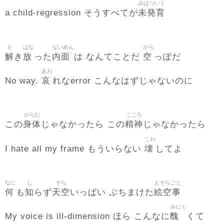
みはついく
未発育
a child-regression そうすべてが
と
はな
ないめん
から
解
放
内面
空
き
った
は なんてことだ
っぽだ
あわ
哀
No way.
れなerror こんなはずじゃないのに
からだ
こころ
身体
精神
この
じゃなかったら この
じゃなかったら
こわ
壊
I hate all my frame もういらない
してよ
なに
し
そら
えそらごと
何
知
天空
絵空事
も
らず
いっぱい ぶちまけた
みにく
醜
My voice is ill-dimension ほら こんなに
くて