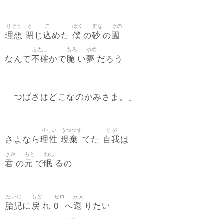
りそう
と
こ
ぼく
すな
その
理想
閉
込
僕
砂
園
じ
めた
の
の
ふたし
もろ
ゆめ
不確
脆
夢
なんて
かで
い
だろう
「つばさはどこなのかみさま。」
りせい
うつつす
じが
理性
現棄
自我
さよなら
てた
は
きみ
もと
ねむ
君
元
眠
の
で
るの
たいじ
もど
ゼロ
かえ
胎児
戻
0
還
に
れ
へ
りたい