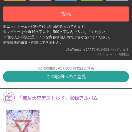
投稿
※ニックネーム･性別･年代は初回のみ入力できます。
※レビューは全角10文字以上、500文字以内で入力してください。
※他の人が不快に思うような内容や個人情報は書かないでください。
※投稿後の編集・削除はできません。
UtaTenはreCAPTCHAで保護されています
-
プライバシー
利用契約
歌詞の間違いなどのご指摘はこちら
この歌詞へのご意見
「無尽天空デストルド」収録アルバム