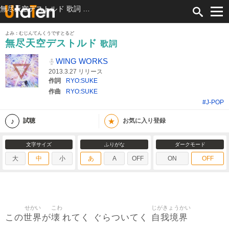
無尽天空デストルド 歌詞 WING WORKS ふりがな付
よみ：むじんてんくうですとるど
無尽天空デストルド
歌詞
WING WORKS
2013.3.27 リリース
作詞
RYO:SUKE
作曲
RYO:SUKE
#J-POP
★
試聴
お気に入り登録
文字サイズ
ふりがな
ダークモード
大
中
小
あ
A
OFF
ON
OFF
せかい
こわ
じがきょうかい
世界
壊
自我境界
この
が
れてく ぐらついてく