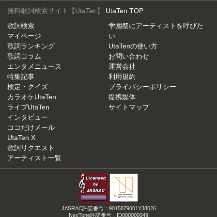
無料歌詞検索サイト【UtaTen】
UtaTen TOP
歌詞検索
学園祭にアーティストを呼びた
マイページ
い
歌詞ランキング
UtaTenの使い方
歌詞コラム
お問い合わせ
エンタメニュース
運営会社
特集記事
利用規約
検定・クイズ
プライバシーポリシー
カラオケUtaTen
提携媒体
ライブUtaTen
サイトマップ
インタビュー
ココだけメール
UtaTen X
歌詞リクエスト
アーティスト一覧
JASRAC許諾番号：9015879001Y38026
NexTone許諾番号：ID000000049