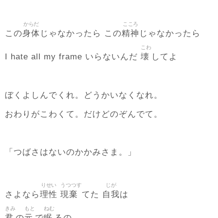
からだ
こころ
身体
精神
この
じゃなかったら この
じゃなかったら
こわ
壊
I hate all my frame いらないんだ
してよ
ぼくよしんでくれ。どうかいなくなれ。
おわりがこわくて。だけどのぞんでて。
「つばさはないのかかみさま。」
りせい
うつつす
じが
理性
現棄
自我
さよなら
てた
は
きみ
もと
ねむ
君
元
眠
の
で
るの