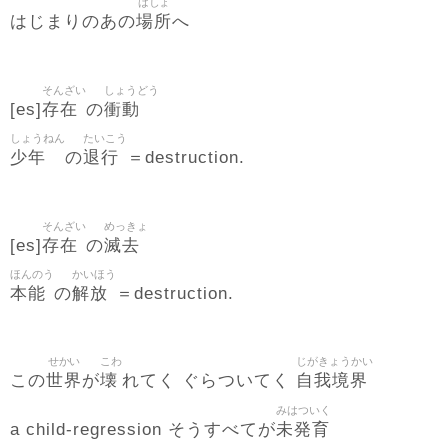
ばしょ
場所
はじまりのあの
へ
そんざい
しょうどう
存在
衝動
[es]
の
しょうねん
たいこう
少年
退行
の
＝destruction.
そんざい
めっきょ
存在
滅去
[es]
の
ほんのう
かいほう
本能
解放
の
＝destruction.
せかい
こわ
じがきょうかい
世界
壊
自我境界
この
が
れてく ぐらついてく
みはついく
未発育
a child-regression そうすべてが