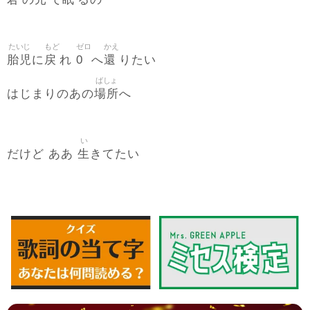
たいじ
もど
ゼロ
かえ
胎児
戻
0
還
に
れ
へ
りたい
ばしょ
場所
はじまりのあの
へ
い
生
だけど ああ
きてたい