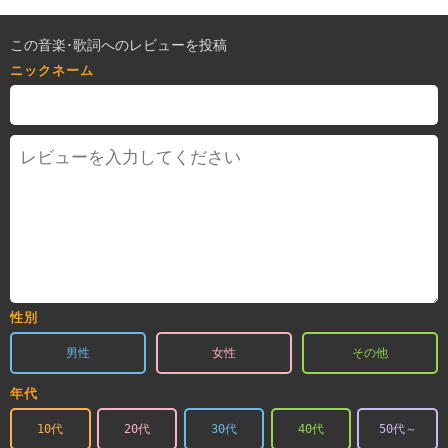
この音楽･歌詞へのレビューを投稿
ニックネーム
性別
男性
女性
その他
年代
10代
20代
30代
40代
50代～