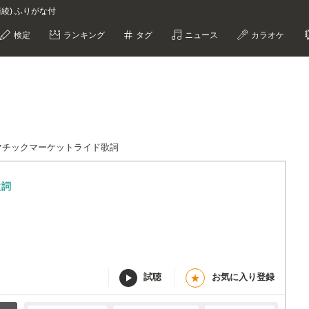
綾) ふりがな付
検定
ランキング
タグ
ニュース
カラオケ
マチックマーケットライド歌詞
歌詞
試聴
お気に入り登録
★