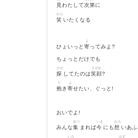
見
次第
わたして
に
わら
笑
いたくなる
よ
寄
ひょいっと
ってみよ?
ちょっとだけでも
さが
えがお
探
笑顔
してたのは
?
だ
よ
抱
寄
き
せたい、ぐっと!
おいでよ!
あつ
いま
おも
集
今
想
みんな
まれば
にも
いあふ
いろ
はず