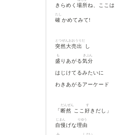
場所
きらめく
ね、ここは
たし
確
かめてみて!
とつぜんおおうりだ
突然大売出
し
も
きぶん
盛
気分
りあがる
はじけてるみたいに
わきあがるアーケード
だんぜん
す
断然
好
「
ここ
きだし」
じまん
りゆう
自慢
理由
げな
み
しだい