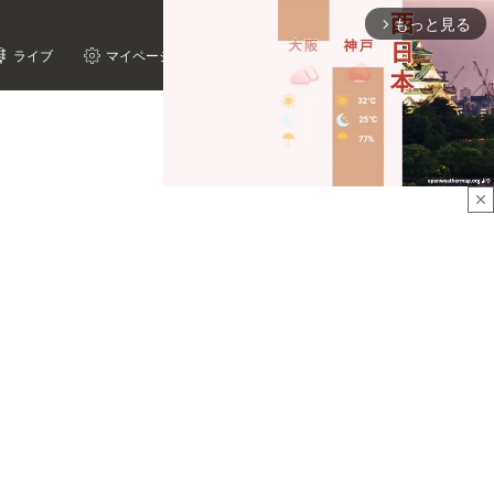
もっと見る
arrow_forward_ios
ライブ
マイページ
close
Mute