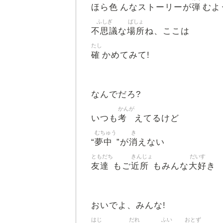
色
弾
ほら
んなストーリーが
むよ
ふしぎ
ばしょ
不思議
場所
な
ね、ここは
たし
確
かめてみて!
なんでだろ?
かんが
考
いつも
えてるけど
むちゅう
き
夢中
消
“
”が
えない
ともだち
きんじょ
だいす
友達
近所
大好
もご
もみんな
き
おいでよ、みんな!
はじ
だれ
ふい
おとず