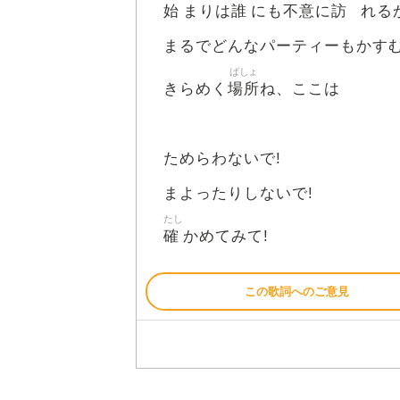
始
誰
不意
訪
まりは
にも
に
れる
まるでどんなパーティーもかす
ばしょ
場所
きらめく
ね、ここは
ためらわないで!
まよったりしないで!
たし
確
かめてみて!
この歌詞へのご意見