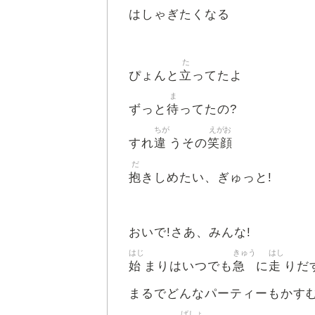
はしゃぎたくなる
た
立
ぴょんと
ってたよ
ま
待
ずっと
ってたの?
ちが
えがお
違
笑顔
すれ
うその
だ
抱
きしめたい、ぎゅっと!
おいで!さあ、みんな!
はじ
きゅう
はし
始
急
走
まりはいつでも
に
りだ
まるでどんなパーティーもかす
ばしょ