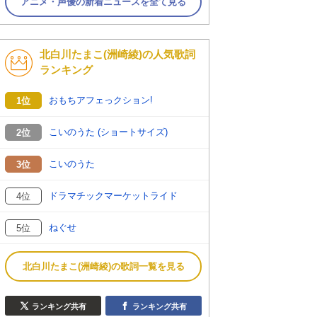
アニメ・声優の新着ニュースを全て見る
北白川たまこ(洲崎綾)の人気歌詞
ランキング
おもちアフェっクション!
1位
こいのうた (ショートサイズ)
2位
こいのうた
3位
ドラマチックマーケットライド
4位
ねぐせ
5位
北白川たまこ(洲崎綾)の歌詞一覧を見る
ランキング共有
ランキング共有