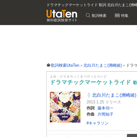
ドラマチックマーケットライド 歌詞 北白川たまこ(洲崎
歌詞検索
特集
歌詞検索UtaTen
北白川たまこ(洲崎綾)
ドラ
よみ：どらまちっくまーけっとらいど
ドラマチックマーケットライド
北白川たまこ(洲崎綾)
2013.1.25 リリース
作詞
藤本功一
作曲
片岡知子
#キャラソン