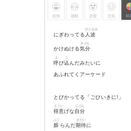
結
友情
感動
恋愛
元気
ひとなみ
人波
にぎわってる
きぶん
気分
かけぬける
よ
こ
呼
込
び
んだみたいに
あふれてくアーケード
とびかってる「ごひいきに!」
とくい
じぶん
得意
自分
げな
ふく
きたい
膨
期待
らんだ
に