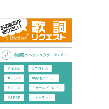
今話題のハッシュタグ
全て見る
TikTok
プロセカ
ボカロ
男性アイドル
アニメ
カナルビ・K-POP和訳
J-POP
キャラソン
あんスタ
歌い手