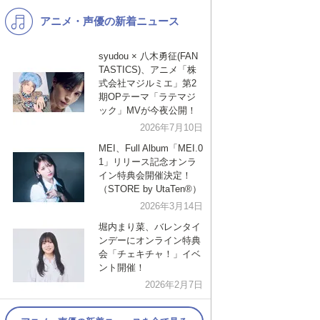
アニメ・声優の新着ニュース
K-POP
演歌・歌謡
バンド
洋楽
syudou × 八木勇征(FAN
TASTICS)、アニメ「株
VTuber
ディズニー
式会社マジルミエ」第2
期OPテーマ「ラテマジ
ック」MVが今夜公開！
2026年7月10日
MEI、Full Album「MEI.0
1」リリース記念オンラ
イン特典会開催決定！
（STORE by UtaTen®︎）
2026年3月14日
堀内まり菜、バレンタイ
ンデーにオンライン特典
会「チェキチャ！」イベ
ント開催！
2026年2月7日