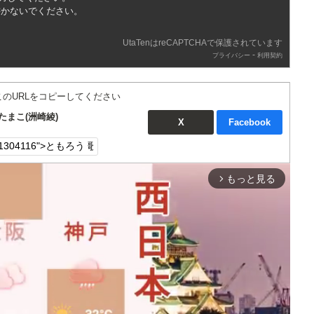
書かないでください。
UtaTenはreCAPTCHAで保護されています
-
プライバシー
利用契約
このURLをコピーしてください
たまこ(洲崎綾)
X
Facebook
もっと見る
arrow_forward_ios