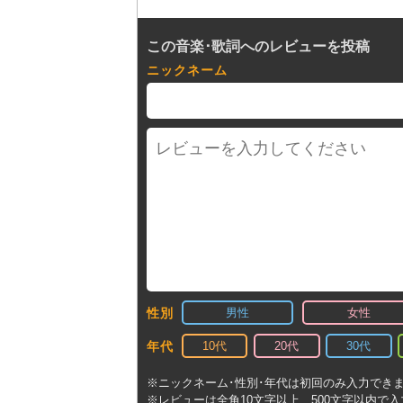
この音楽･歌詞へのレビューを投稿
ニックネーム
男性
女性
性別
10代
20代
30代
年代
※ニックネーム･性別･年代は初回のみ入力でき
※レビューは全角10文字以上、500文字以内で