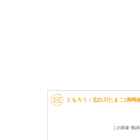
ともろう / 北白川たまこ(洲崎
この音楽･歌