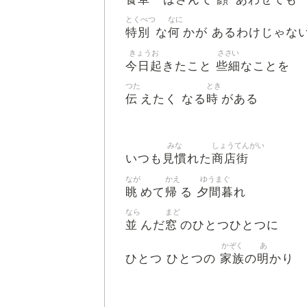
とくべつ
なに
特別
何
な
かが あるわけじゃな
きょうお
ささい
今日起
些細
きたこと
なことを
つた
とき
伝
時
えたく なる
がある
みな
しょうてんがい
見慣
商店街
いつも
れた
なが
かえ
ゆうまぐ
眺
帰
夕間暮
めて
る
れ
なら
まど
並
窓
んだ
のひとつひとつに
かぞく
あ
家族
明
ひとつ ひとつの
の
かり