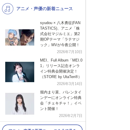
アニメ・声優の新着ニュース
K-POP
演歌・歌謡
バンド
洋楽
syudou × 八木勇征(FAN
TASTICS)、アニメ「株
VTuber
ディズニー
式会社マジルミエ」第2
期OPテーマ「ラテマジ
ック」MVが今夜公開！
2026年7月10日
MEI、Full Album「MEI.0
1」リリース記念オンラ
イン特典会開催決定！
（STORE by UtaTen®︎）
2026年3月14日
堀内まり菜、バレンタイ
ンデーにオンライン特典
会「チェキチャ！」イベ
ント開催！
2026年2月7日