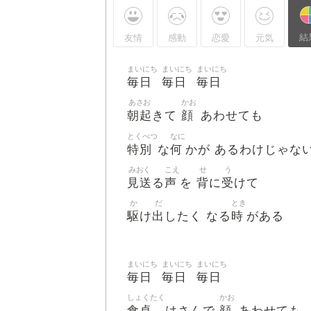
結
友情
感動
恋愛
元気
まいにち
まいにち
まいにち
毎日
毎日
毎日
あさお
かお
朝起
顔
きて
あわせても
とくべつ
なに
特別
何
な
かが あるわけじゃな
みおく
こえ
せ
う
見送
声
背
受
る
を
に
けて
か
だ
とき
駆
出
時
け
したく なる
がある
まいにち
まいにち
まいにち
毎日
毎日
毎日
しょくたく
かお
食卓
顔
はさんで
あわせても