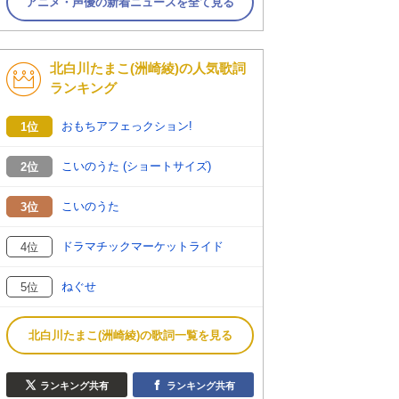
アニメ・声優の新着ニュースを全て見る
北白川たまこ(洲崎綾)の人気歌詞
ランキング
おもちアフェっクション!
1位
こいのうた (ショートサイズ)
2位
こいのうた
3位
ドラマチックマーケットライド
4位
ねぐせ
5位
北白川たまこ(洲崎綾)の歌詞一覧を見る
ランキング共有
ランキング共有