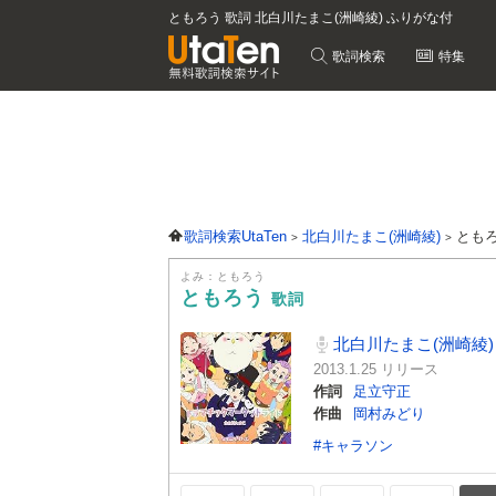
ともろう 歌詞 北白川たまこ(洲崎綾) ふりがな付
歌詞検索
特集
歌詞検索UtaTen
北白川たまこ(洲崎綾)
とも
よみ：ともろう
ともろう
歌詞
北白川たまこ(洲崎綾)
2013.1.25 リリース
作詞
足立守正
作曲
岡村みどり
#キャラソン