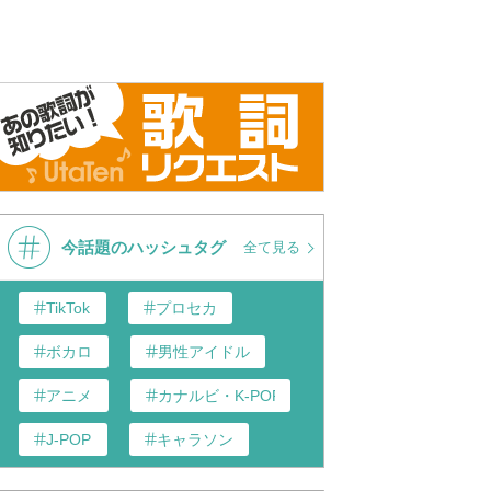
今話題のハッシュタグ
全て見る
TikTok
プロセカ
ボカロ
男性アイドル
アニメ
カナルビ・K-POP和訳
J-POP
キャラソン
あんスタ
歌い手