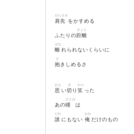
かたさき
肩先
をかすめる
きょり
距離
ふたりの
はな
離
れられないくらいに
だ
抱
きしめるさ
おも
き
わら
思
切
笑
い
り
った
ひとみ
瞳
あの
は
だれ
おれ
誰
俺
にもない
だけのもの