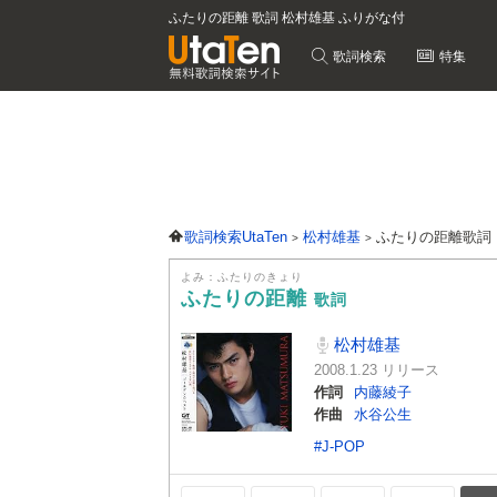
ふたりの距離 歌詞 松村雄基 ふりがな付
歌詞検索
特集
歌詞検索UtaTen
松村雄基
ふたりの距離歌詞
よみ：ふたりのきょり
ふたりの距離
歌詞
松村雄基
2008.1.23 リリース
作詞
内藤綾子
作曲
水谷公生
#J-POP