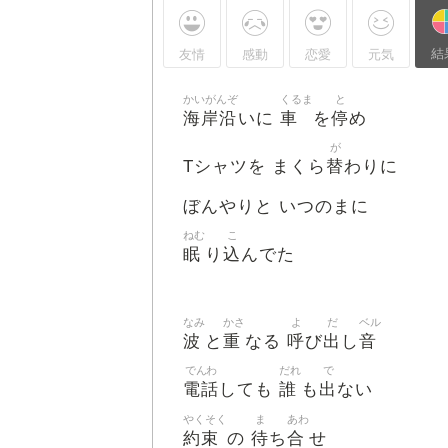
結
友情
感動
恋愛
元気
かいがんぞ
くるま
と
海岸沿
車
停
いに
を
め
が
替
Tシャツを まくら
わりに
ぼんやりと いつのまに
ねむ
こ
眠
込
り
んでた
なみ
かさ
よ
だ
ベル
波
重
呼
出
音
と
なる
び
し
でんわ
だれ
で
電話
誰
出
しても
も
ない
やくそく
ま
あわ
約束
待
合
の
ち
せ