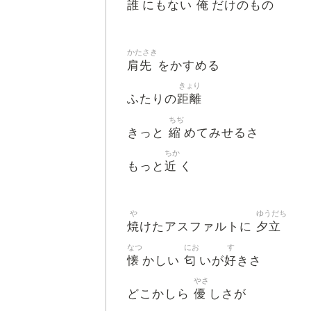
誰
俺
にもない
だけのもの
かたさき
肩先
をかすめる
きょり
距離
ふたりの
ちぢ
縮
きっと
めてみせるさ
ちか
近
もっと
く
や
ゆうだち
焼
夕立
けたアスファルトに
なつ
にお
す
懐
匂
好
かしい
いが
きさ
やさ
優
どこかしら
しさが