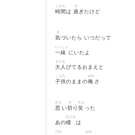
じかん
す
時間
過
は
ぎたけど
き
気
づいたら いつだって
いっしょ
一緒
にいたよ
おとな
大人
びてるおまえと
こども
おれ
子供
俺
のままの
さ
おも
き
わら
思
切
笑
い
り
った
ひとみ
瞳
あの
は
だれ
おれ