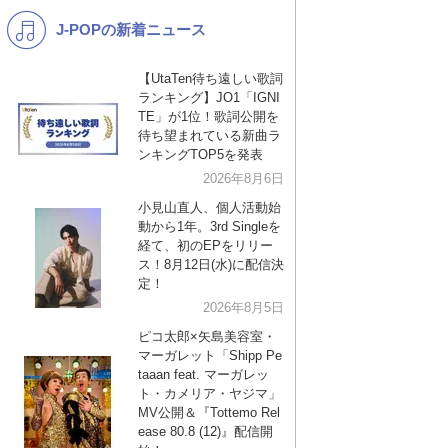
J-POPの新着ニュース
K-POP
演歌・歌謡
バンド
洋楽
【UtaTen待ち遠しい歌詞
ランキング】JO1「IGNI
VTuber
ディズニー
TE」が1位！歌詞公開を
待ち望まれている新曲ラ
ンキングTOP5を発表
2026年8月6日
小見山直人、個人活動始
動から1年。3rd Singleを
経て、初のEPをリリー
ス！8月12日(水)に配信決
定！
2026年8月5日
ピコ太郎×矢島美容室・
マーガレット「Shipp Pe
taaan feat. マーガレッ
ト・カメリア・ヤジマ」
MV公開＆『Tottemo Rel
ease 80.8 (12)』配信開