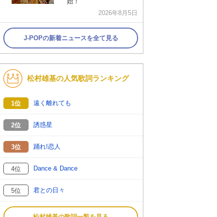
始！
2026年8月5日
J-POPの新着ニュースを全て見る
松村雄基の人気歌詞ランキング
遠く離れても
1位
誘惑星
2位
踊れ!恋人
3位
Dance & Dance
4位
君との日々
5位
松村雄基の歌詞一覧を見る