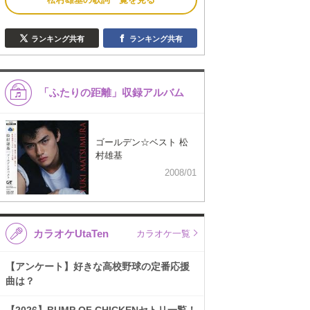
ランキング共有
ランキング共有
「ふたりの距離」収録アルバム
ゴールデン☆ベスト 松
村雄基
2008/01
カラオケUtaTen
カラオケ一覧
【アンケート】好きな高校野球の定番応援
曲は？
【2026】BUMP OF CHICKENセトリ一覧！