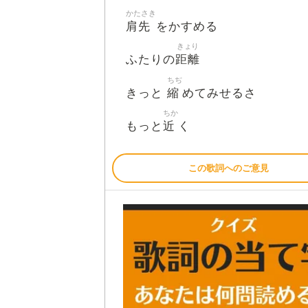
かたさき
肩先
をかすめる
きょり
距離
ふたりの
ちぢ
縮
きっと
めてみせるさ
ちか
近
もっと
く
この歌詞へのご意見