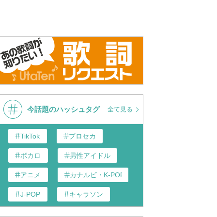
今話題のハッシュタグ
全て見る
TikTok
プロセカ
ボカロ
男性アイドル
アニメ
カナルビ・K-POP和訳
J-POP
キャラソン
あんスタ
歌い手