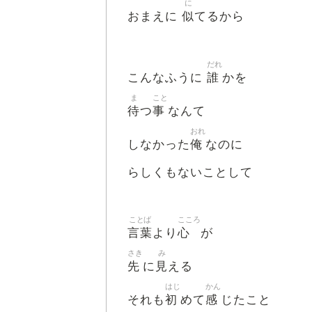
に
似
おまえに
てるから
だれ
誰
こんなふうに
かを
ま
こと
待
事
つ
なんて
おれ
俺
しなかった
なのに
らしくもないことして
ことば
こころ
言葉
心
より
が
さき
み
先
見
に
える
はじ
かん
初
感
それも
めて
じたこと