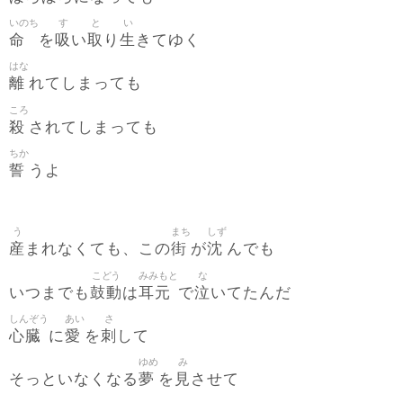
いのち
す
と
い
命
吸
取
生
を
い
り
きてゆく
はな
離
れてしまっても
ころ
殺
されてしまっても
ちか
誓
うよ
う
まち
しず
産
街
沈
まれなくても、この
が
んでも
こどう
みみもと
な
鼓動
耳元
泣
いつまでも
は
で
いてたんだ
しんぞう
あい
さ
心臓
愛
刺
に
を
して
ゆめ
み
夢
見
そっといなくなる
を
させて