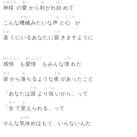
かみさま
あい
は
はじ
神様
愛
剥
始
の
から
がれ
めて
きかい
こえ
こころ
機械
声
心
こんな
みたいな
と
が
とお
とど
遠
届
くにいるあなたに
きますように
かんじょう
あいじょう
こわ
感情
愛情
壊
も
もみんな
れた
がけ
お
よる
崖
落
夜
から
ちるような
があったこと
だれ
つよ
誰
強
「あなたは
より
いから」って
すべ
か
全
変
「
て
えられる」って
きやす
気休
そんな
めはもう、いらないんだ