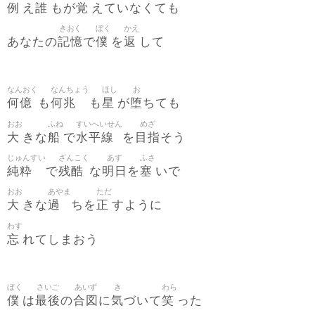
例
誰
覚
え
もが
えていなくても
きおく
ぼく
かえ
記憶
僕
返
あなたの
で
を
して
なんおく
なんちょう
ほし
お
何億
何兆
星
堕
も
も
が
ちても
おお
ふね
すいへいせん
めざ
大
船
水平線
目指
きな
で
を
そう
じゅんすい
ざんこく
あす
ふさ
純粋
残酷
明日
塞
で
な
を
いで
おお
あやま
ただ
大
過
正
きな
ちを
すように
わす
忘
れてしまおう
ぼく
さいご
あいず
き
わら
僕
最後
合図
気
笑
は
の
に
づいて
った