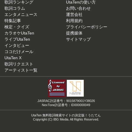
歌詞ランキング
UtaTenの使い方
歌詞コラム
お問い合わせ
エンタメニュース
運営会社
特集記事
利用規約
検定・クイズ
プライバシーポリシー
カラオケUtaTen
提携媒体
ライブUtaTen
サイトマップ
インタビュー
ココだけメール
UtaTen X
歌詞リクエスト
アーティスト一覧
JASRAC許諾番号：9015879001Y38026
NexTone許諾番号：ID000000049
UtaTen 無料歌詞検索サイトの決定版！うたてん
Copyright (C) IBG Media. All Rights Reserved.