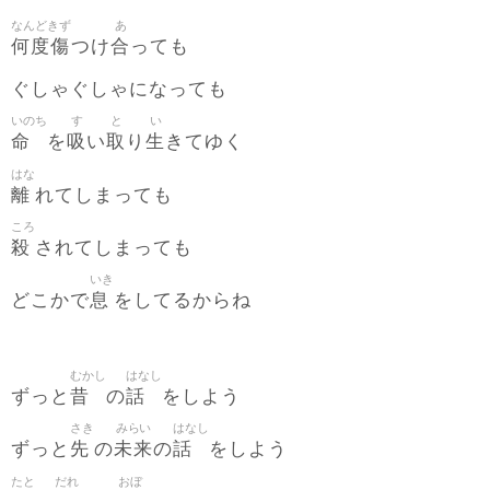
なんどきず
あ
何度傷
合
つけ
っても
ぐしゃぐしゃになっても
いのち
す
と
い
命
吸
取
生
を
い
り
きてゆく
はな
離
れてしまっても
ころ
殺
されてしまっても
いき
息
どこかで
をしてるからね
むかし
はなし
昔
話
ずっと
の
をしよう
さき
みらい
はなし
先
未来
話
ずっと
の
の
をしよう
たと
だれ
おぼ