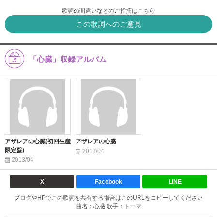
歌詞の間違いなどのご指摘はこちら
この歌詞へのご意見
「心臓」収録アルバム
アザレアの心臓(初回生産
アザレアの心臓
限定盤)
2013/04
2013/04
X
Facebook
LINE
ブログやHPでこの歌詞を共有する場合はこのURLをコピーしてください
曲名：心臓 歌手：トーマ