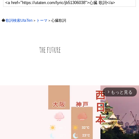
歌詞検索UtaTen
トーマ
心臓歌詞
もっと見る
arrow_forward_ios