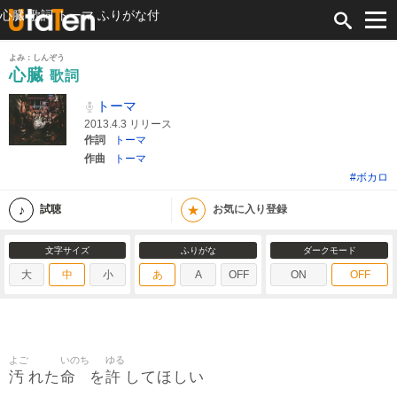
心臓 歌詞 トーマ ふりがな付
よみ：しんぞう
心臓
歌詞
トーマ
2013.4.3 リリース
作詞
トーマ
作曲
トーマ
#ボカロ
★
試聴
お気に入り登録
文字サイズ
ふりがな
ダークモード
大
中
小
あ
A
OFF
ON
OFF
よご
いのち
ゆる
汚
命
許
れた
を
してほしい