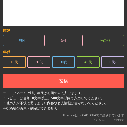
性別
男性
女性
その他
年代
10代
20代
30代
40代
50代～
投稿
※ニックネーム･性別･年代は初回のみ入力できます。
※レビューは全角10文字以上、500文字以内で入力してください。
※他の人が不快に思うような内容や個人情報は書かないでください。
※投稿後の編集・削除はできません。
UtaTenはreCAPTCHAで保護されています
-
プライバシー
利用契約