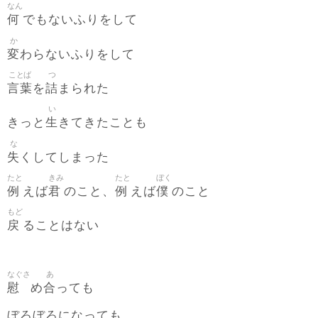
なん
何
でもないふりをして
か
変
わらないふりをして
ことば
つ
言葉
詰
を
まられた
い
生
きっと
きてきたことも
な
失
くしてしまった
たと
きみ
たと
ぼく
例
君
例
僕
えば
のこと、
えば
のこと
もど
戻
ることはない
なぐさ
あ
慰
合
め
っても
ぼろぼろになっても