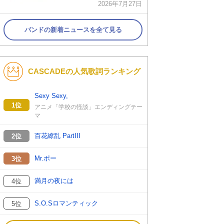
2026年7月27日
バンドの新着ニュースを全て見る
CASCADEの人気歌詞ランキング
Sexy Sexy,
1位
アニメ「学校の怪談」エンディングテー
マ
百花繚乱 PartIII
2位
Mr.ポー
3位
満月の夜には
4位
S.O.Sロマンティック
5位