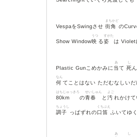
まちかど
街角
VespaをSwingさせ
のCur
うつ
すがた
映
姿
Show Window
る
は Viole
あ
し
当
死
Plastic Gunこめかみに
て
なん
何
てことはない ただむなしいだ
はちじゅっきろ
せいしゅん
よご
80km
青春
汚
の
と
れかけて
ちょうし
くちぶえ
調子
口笛
っぱずれの
ふいてゆ
あ
し