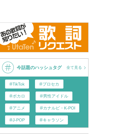
今話題のハッシュタグ
全て見る
TikTok
プロセカ
ボカロ
男性アイドル
アニメ
カナルビ・K-POP和訳
J-POP
キャラソン
あんスタ
歌い手