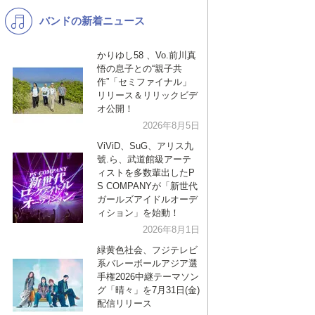
バンドの新着ニュース
K-POP
演歌・歌謡
バンド
洋楽
かりゆし58 、Vo.前川真
悟の息子との“親子共
VTuber
ディズニー
作”「セミファイナル」
リリース＆リリックビデ
オ公開！
2026年8月5日
ViViD、SuG、アリス九
號.ら、武道館級アーテ
ィストを多数輩出したP
S COMPANYが「新世代
ガールズアイドルオーデ
ィション」を始動！
2026年8月1日
緑黄色社会、フジテレビ
系バレーボールアジア選
手権2026中継テーマソン
グ「晴々」を7月31日(金)
配信リリース