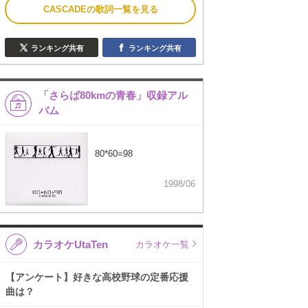
CASCADEの歌詞一覧を見る
ランキング共有
ランキング共有
「さらば80kmの青春」収録アル
バム
80*60=98
1998/06
カラオケUtaTen
カラオケ一覧
【アンケート】好きな高校野球の定番応援
曲は？