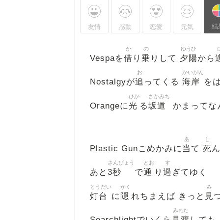
結
友情
感動
恋愛
元気
か
の
ゆうひ
借
乗
夕陽
Vespaを
り
りして
から
お
かいがん
追
海岸
Nostalgyが
ってくる
を
ひか
さかみち
光
坂道
Orangeに
る
かまってな
あ
し
当
死
Plastic Gunこめかみに
て
さんびょう
とお
す
3秒
通
過
あと
で
り
ぎてゆく
とうだい
かく
み
灯台
隠
見
に
れちまえば きっと
みわた
見渡
Searchlightでいくら
しても