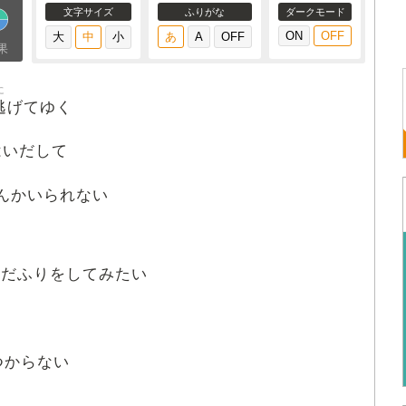
文字サイズ
ふりがな
ダークモード
果
に
逃
げてゆく
はいだして
んかいられない
んだふりをしてみたい
つからない