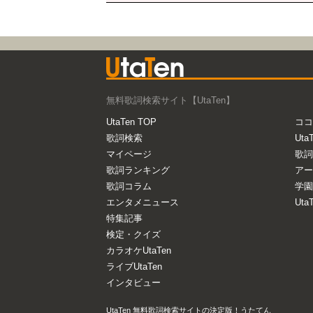
無料歌詞検索サイト【UtaTen】
UtaTen TOP
ココ
歌詞検索
Uta
マイページ
歌詞
歌詞ランキング
アー
歌詞コラム
学園
エンタメニュース
Ut
特集記事
検定・クイズ
カラオケUtaTen
ライブUtaTen
インタビュー
UtaTen 無料歌詞検索サイトの決定版！うたてん