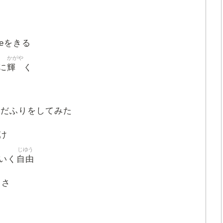
veをきる
かがや
輝
tに
く
んだふりをしてみた
け
じゆう
自由
いく
くさ