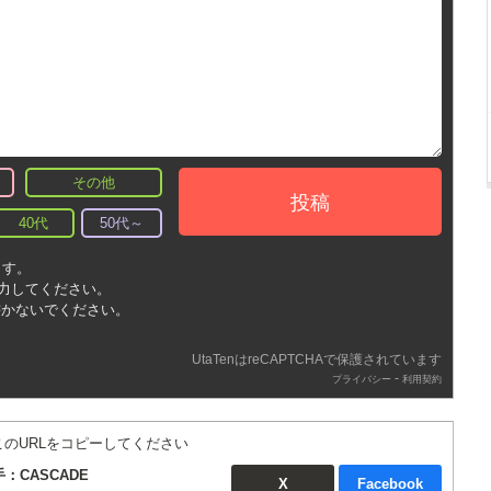
その他
投稿
40代
50代～
ます。
入力してください。
書かないでください。
UtaTenはreCAPTCHAで保護されています
-
プライバシー
利用契約
このURLをコピーしてください
：CASCADE
X
Facebook