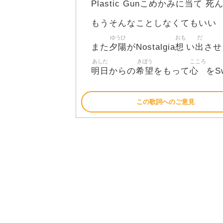
当
死
Plastic Gunこめかみに
て
もうそんなことしなくてもいい
ゆうひ
おも
だ
夕陽
想
出
また
がNostalgia
い
させ
あした
きぼう
こころ
明日
希望
心
からの
をもって
をS
この歌詞へのご意見