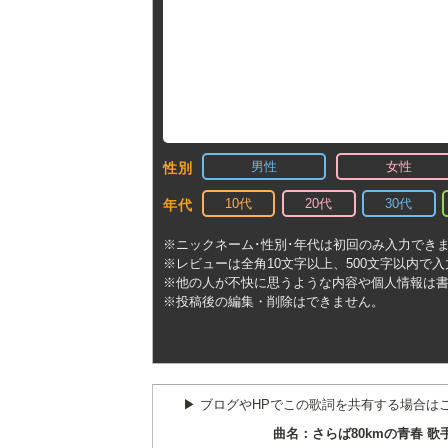
男性
女性
性別
10代
20代
30代
年代
※ニックネーム･性別･年代は初回のみ入力でき
※レビューは全角10文字以上、500文字以内で
※他の人が不快に思うような内容や個人情報は
※投稿後の編集・削除はできません。
▶︎ ブログやHPでこの歌詞を共有する場合は
曲名：さらば80kmの青春 歌手