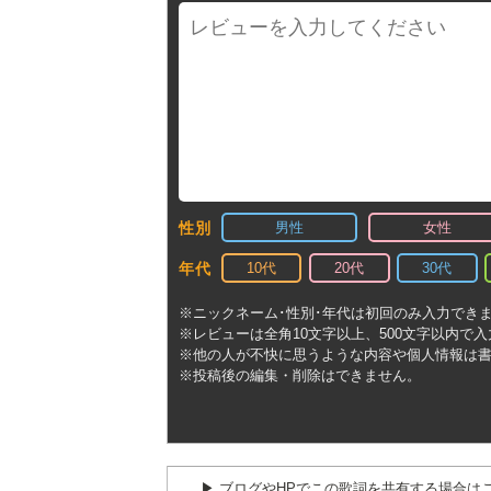
男性
女性
性別
10代
20代
30代
年代
※ニックネーム･性別･年代は初回のみ入力でき
※レビューは全角10文字以上、500文字以内で
※他の人が不快に思うような内容や個人情報は
※投稿後の編集・削除はできません。
▶︎ ブログやHPでこの歌詞を共有する場合は