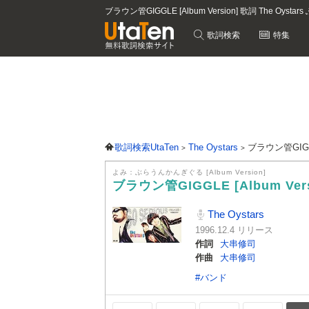
ブラウン管GIGGLE [Album Version] 歌詞 The Oysta
歌詞検索
特集
歌詞検索UtaTen
The Oystars
ブラウン管GIGGL
よみ：ぶらうんかんぎぐる [Album Version]
ブラウン管GIGGLE [Album Ver
The Oystars
1996.12.4 リリース
作詞
大串修司
作曲
大串修司
#バンド