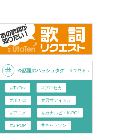
今話題のハッシュタグ
全て見る
TikTok
プロセカ
ボカロ
男性アイドル
アニメ
カナルビ・K-POP和訳
J-POP
キャラソン
あんスタ
歌い手