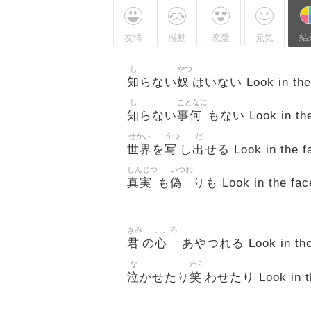
結
友情
感動
恋愛
元気
し
やつ
知
奴
らない
はいない Look in the
し
ことなに
知
事何
らない
もない Look in the
せかい
うつ
だ
世界
写
出
を
し
せる Look in the f
しんじつ
いつわ
真実
偽
も
りも Look in the fac
きみ
こころ
君
心
の
あやつれる Look in the
な
わら
泣
笑
かせたり
わせたり Look in th