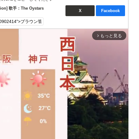
n] 歌手：The Oystars
X
Facebook
もっと見る
arrow_forward_ios