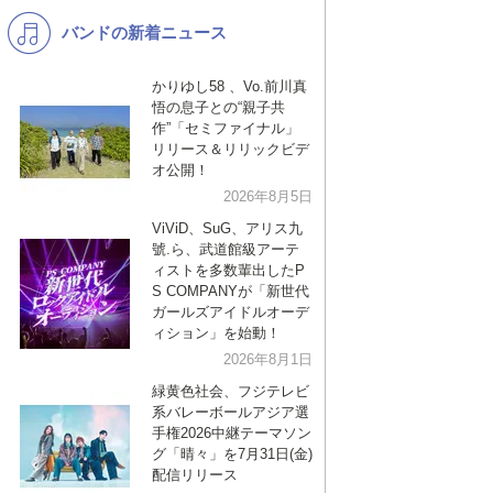
バンドの新着ニュース
K-POP
バンド
演歌・歌謡
洋楽
かりゆし58 、Vo.前川真
悟の息子との“親子共
VTuber
ディズニー
作”「セミファイナル」
リリース＆リリックビデ
オ公開！
2026年8月5日
ViViD、SuG、アリス九
號.ら、武道館級アーテ
ィストを多数輩出したP
S COMPANYが「新世代
ガールズアイドルオーデ
ィション」を始動！
2026年8月1日
緑黄色社会、フジテレビ
系バレーボールアジア選
手権2026中継テーマソン
グ「晴々」を7月31日(金)
配信リリース