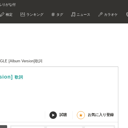
rs ふりがな付
検定
ランキング
タグ
ニュース
カラオケ
E [Album Version]歌詞
sion]
歌詞
試聴
お気に入り登録
★