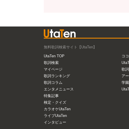
無料歌詞検索サイト【UtaTen】
UtaTen TOP
ココ
歌詞検索
Uta
マイページ
歌詞
歌詞ランキング
アー
歌詞コラム
学園
エンタメニュース
Ut
特集記事
検定・クイズ
カラオケUtaTen
ライブUtaTen
インタビュー