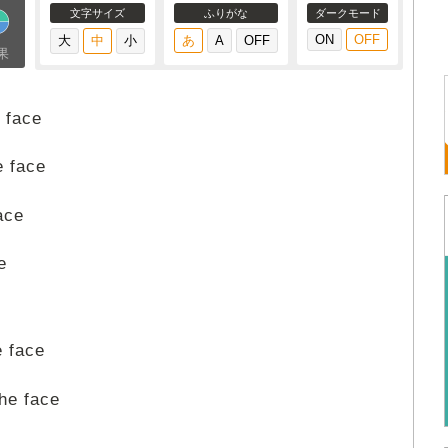
文字サイズ
ふりがな
ダークモード
果
 face
 face
ace
e
 face
e face