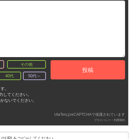
その他
投稿
40代
50代～
ます。
入力してください。
書かないでください。
UtaTenはreCAPTCHAで保護されています
-
プライバシー
利用契約
このURLをコピーしてください