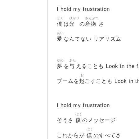
I hold my frustration
ぼく
ひかり
さんぶつ
僕
光
産物
は
の
さ
あい
愛
なんてない リアリズム
ゆめ
あた
夢
与
を
えることも Look in the f
お
起
ブームを
こすことも Look in th
I hold my frustration
ぼく
僕
そうさ
のメッセージ
ぼく
僕
これからが
のすべてさ