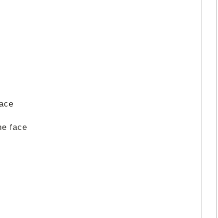
ace
e face