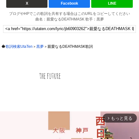
X
Facebook
LINE
ブログやHPでこの歌詞を共有する場合はこのURLをコピーしてください
曲名：親愛なるDEATHMASK 歌手：黒夢
歌詞検索UtaTen
黒夢
親愛なるDEATHMASK歌詞
もっと見る
arrow_forward_ios