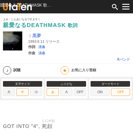
親愛なるDEATHMASK 歌詞 黒夢 ふりがな付
よみ：しんあいなるですますく
親愛なるDEATHMASK
歌詞
黒夢
1993.6.11 リリース
作詞
清春
作曲
清春
#バンド
★
試聴
お気に入り登録
文字サイズ
ふりがな
ダークモード
大
中
小
あ
A
OFF
ON
OFF
しにがお
死顔
GOT INTO "4",