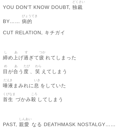
どくさい
独裁
YOU DON'T KNOW DOUBT,
びょうてき
病的
BY……
CUT RELATION, キチガイ
し
あ
す
つか
締
上
過
疲
め
げ
ぎて
れてしまった
め
あ
たび
わら
目
合
度
笑
が
う
、
えてしまう
だえき
いき
唾液
息
まみれに
をしていた
くびなま
ころ
首生
殺
づかみ
してしまう
しんあい
親愛
PAST,
なる DEATHMASK NOSTALGY……