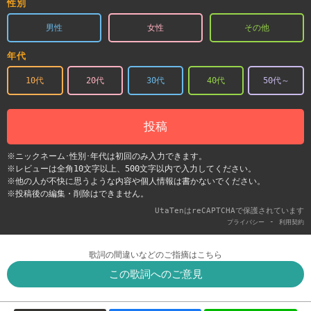
性別
男性
女性
その他
年代
10代
20代
30代
40代
50代～
投稿
※ニックネーム･性別･年代は初回のみ入力できます。
※レビューは全角10文字以上、500文字以内で入力してください。
※他の人が不快に思うような内容や個人情報は書かないでください。
※投稿後の編集・削除はできません。
UtaTenはreCAPTCHAで保護されています
-
プライバシー
利用契約
歌詞の間違いなどのご指摘はこちら
この歌詞へのご意見