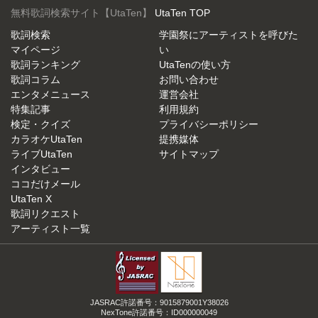
無料歌詞検索サイト【UtaTen】
UtaTen TOP
歌詞検索
学園祭にアーティストを呼びた
マイページ
い
歌詞ランキング
UtaTenの使い方
歌詞コラム
お問い合わせ
エンタメニュース
運営会社
特集記事
利用規約
検定・クイズ
プライバシーポリシー
カラオケUtaTen
提携媒体
ライブUtaTen
サイトマップ
インタビュー
ココだけメール
UtaTen X
歌詞リクエスト
アーティスト一覧
JASRAC許諾番号：9015879001Y38026
NexTone許諾番号：ID000000049