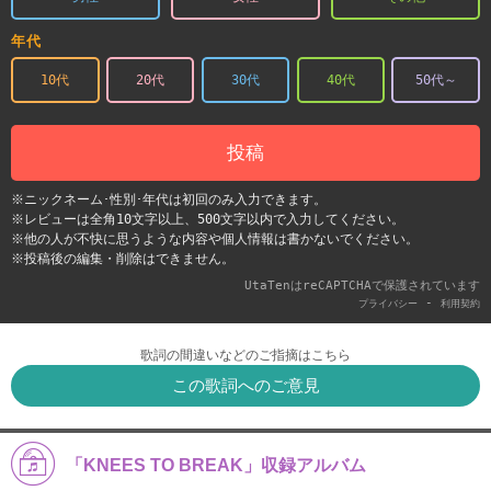
年代
10代
20代
30代
40代
50代～
投稿
※ニックネーム･性別･年代は初回のみ入力できます。
※レビューは全角10文字以上、500文字以内で入力してください。
※他の人が不快に思うような内容や個人情報は書かないでください。
※投稿後の編集・削除はできません。
UtaTenはreCAPTCHAで保護されています
-
プライバシー
利用契約
歌詞の間違いなどのご指摘はこちら
この歌詞へのご意見
「KNEES TO BREAK」収録アルバム