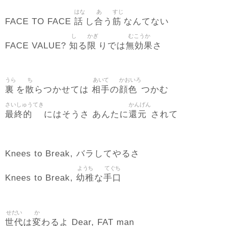
はな
あ
すじ
話
合
筋
FACE TO FACE
し
う
なんてない
し
かぎ
むこうか
知
限
無効果
FACE VALUE?
る
りでは
さ
うら
ち
あいて
かおいろ
裏
散
相手
顔色
を
らつかせては
の
つかむ
さいしゅうてき
かんげん
最終的
還元
にはそうさ あんたに
されて
Knees to Break, バラしてやるさ
ようち
てぐち
幼稚
手口
Knees to Break,
な
せだい
か
世代
変
は
わるよ Dear, FAT man