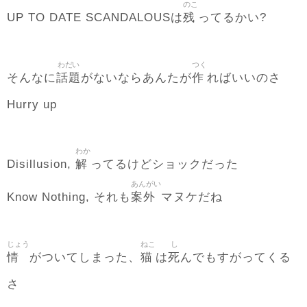
のこ
残
UP TO DATE SCANDALOUSは
ってるかい?
わだい
つく
話題
作
そんなに
がないならあんたが
ればいいのさ
Hurry up
わか
解
Disillusion,
ってるけどショックだった
あんがい
案外
Know Nothing, それも
マヌケだね
じょう
ねこ
し
情
猫
死
がついてしまった、
は
んでもすがってくる
さ