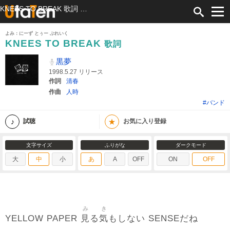
KNEES TO BREAK 歌詞 黒夢 ふりがな付
よみ：にーず とぅー ぶれいく
KNEES TO BREAK
歌詞
黒夢
1998.5.27 リリース
作詞
清春
作曲
人時
#バンド
★
試聴
お気に入り登録
文字サイズ
ふりがな
ダークモード
大
中
小
あ
A
OFF
ON
OFF
み
き
見
気
YELLOW PAPER
る
もしない SENSEだね