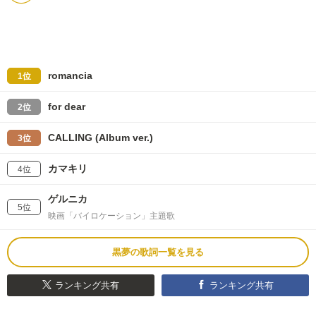
romancia
1位
for dear
2位
CALLING (Album ver.)
3位
カマキリ
4位
ゲルニカ
5位
映画「バイロケーション」主題歌
黒夢の歌詞一覧を見る
ランキング共有
ランキング共有