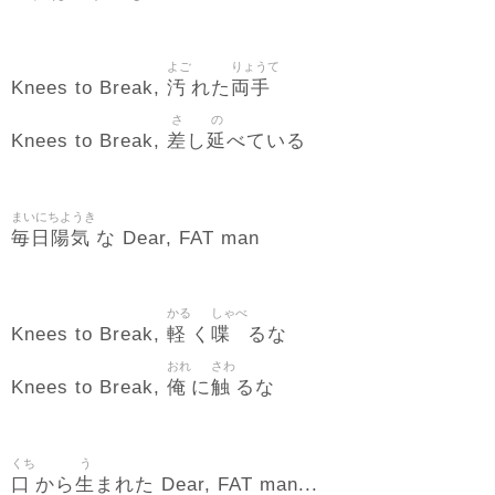
よご
りょうて
汚
両手
Knees to Break,
れた
さ
の
差
延
Knees to Break,
し
べている
まいにちようき
毎日陽気
な Dear, FAT man
かる
しゃべ
軽
喋
Knees to Break,
く
るな
おれ
さわ
俺
触
Knees to Break,
に
るな
くち
う
口
生
から
まれた Dear, FAT man...