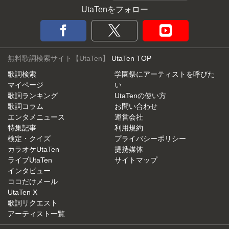
UtaTenをフォロー
無料歌詞検索サイト【UtaTen】
UtaTen TOP
歌詞検索
学園祭にアーティストを呼びた
マイページ
い
歌詞ランキング
UtaTenの使い方
歌詞コラム
お問い合わせ
エンタメニュース
運営会社
特集記事
利用規約
検定・クイズ
プライバシーポリシー
カラオケUtaTen
提携媒体
ライブUtaTen
サイトマップ
インタビュー
ココだけメール
UtaTen X
歌詞リクエスト
アーティスト一覧