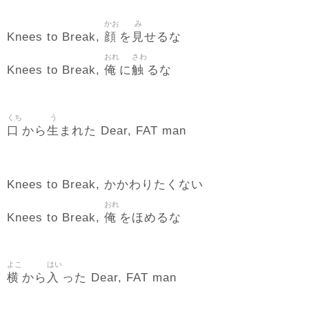
かお
み
顔
見
Knees to Break,
を
せるな
おれ
さわ
俺
触
Knees to Break,
に
るな
くち
う
口
生
から
まれた Dear, FAT man
Knees to Break, かかわりたくない
おれ
俺
Knees to Break,
をほめるな
よこ
はい
横
入
から
った Dear, FAT man