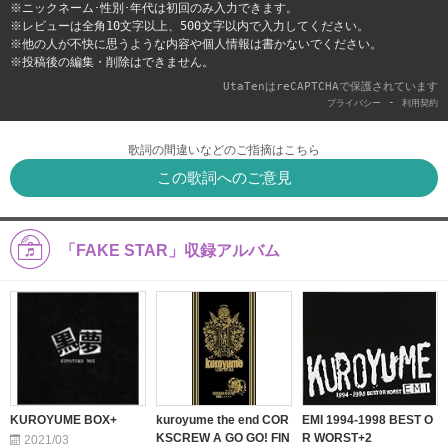
※ニックネーム･性別･年代は初回のみ入力できます。
※レビューは全角10文字以上、500文字以内で入力してください。
※他の人が不快に思うような内容や個人情報は書かないでください。
※投稿後の編集・削除はできません。
UtaTenはreCAPTCHAで保護されています
-
プライバシー
利用契約
歌詞の間違いなどのご指摘はこちら
この歌詞へのご意見
「FAKE STAR」収録アルバム
KUROYUME BOX+
kuroyume the end COR
EMI 1994-1998 BEST O
KSCREW A GO GO! FIN
R WORST+2
2021/03