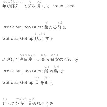
ねんこうじょれつ
め
つぶ
年功序列
芽
潰
で
を
して Proud Face
そ
まえ
染
前
Break out, too Burst
まる
に
だっそう
脱走
Get out, Get up
する
ちゅうもくど
かね
めやす
注目度
金
目安
ふざけた
...
が
のPriority
はな
じま
離
島
Break out, too Burst
れ
で
てん
ねら
天
狙
Get out, Get up
を
え
くる
せんのう
みやぶ
狂
洗脳
見破
った
れそうさ