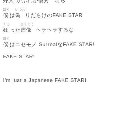
外人
優秀
かぶれが
なら
ぼく
いつわ
僕
偽
は
りだらけのFAKE STAR
くる
きょぞう
狂
虚像
った
ヘラヘラするな
ぼく
僕
はニセモノ SurrealなFAKE STAR!
FAKE STAR!
I'm just a Japanese FAKE STAR!