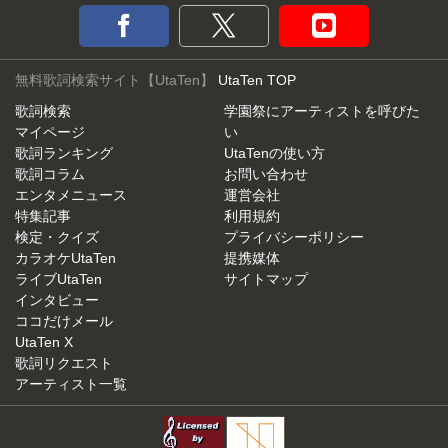
無料歌詞検索サイト【UtaTen】
UtaTen TOP
歌詞検索
学園祭にアーティストを呼びた
マイページ
い
歌詞ランキング
UtaTenの使い方
歌詞コラム
お問い合わせ
エンタメニュース
運営会社
特集記事
利用規約
検定・クイズ
プライバシーポリシー
カラオケUtaTen
提携媒体
ライブUtaTen
サイトマップ
インタビュー
ココだけメール
UtaTen X
歌詞リクエスト
アーティスト一覧