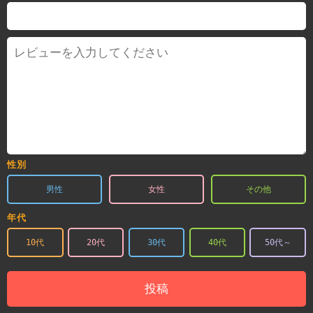
性別
男性
女性
その他
年代
10代
20代
30代
40代
50代～
投稿