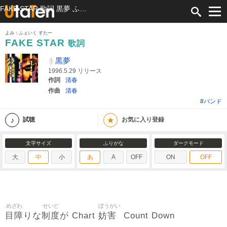
FAKE STAR 歌詞 黒夢 ふりがな付
よみ：ふぇいく すたー
FAKE STAR
歌詞
黒夢
1996.5.29 リリース
作詞
清春
作曲
清春
#バンド
★
試聴
お気に入り登録
文字サイズ
ふりがな
ダークモード
大
中
小
あ
A
OFF
ON
OFF
めざわ
せいど
ぼうがい
目障
制度
妨害
りな
が Chart
Count Down