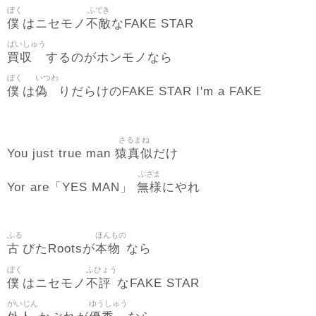
ぼく
ふてき
僕
不敵
はニセモノ
なFAKE STAR
ばいしゅう
買収
するのがホンモノなら
ぼく
いつわ
僕
偽
は
りだらけのFAKE STAR I'm a FAKE
さるまね
猿真似
You just true man
だけ
ぶざま
無様
Yor are「YES MAN」
にやれ
ふる
ほんもの
古
本物
びたRootsが
なら
ぼく
ふひょう
僕
不評
はニセモノ
なFAKE STAR
がいじん
ゆうしゅう