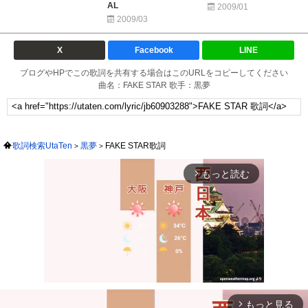
AL
2009/01
2009/03
X
Facebook
LINE
ブログやHPでこの歌詞を共有する場合はこのURLをコピーしてください
曲名：FAKE STAR 歌手：黒夢
歌詞検索UtaTen
黒夢
FAKE STAR歌詞
もっと読む
arrow_forward_ios
もっと見る
arrow_forward_ios