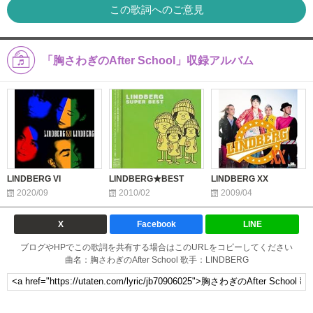
この歌詞へのご意見
「胸さわぎのAfter School」収録アルバム
LINDBERG VI
LINDBERG★BEST
LINDBERG XX
2020/09
2010/02
2009/04
X
Facebook
LINE
ブログやHPでこの歌詞を共有する場合はこのURLをコピーしてください
曲名：胸さわぎのAfter School 歌手：LINDBERG