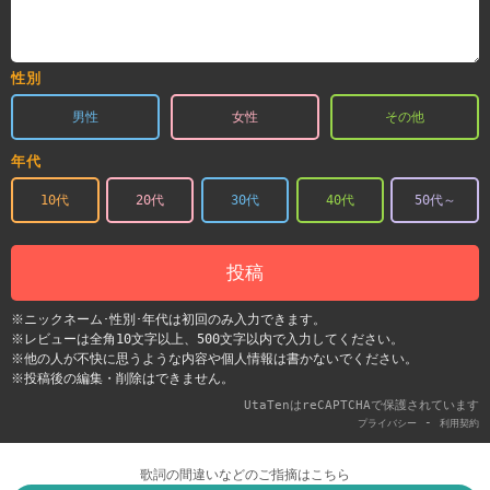
性別
男性
女性
その他
年代
10代
20代
30代
40代
50代～
投稿
※ニックネーム･性別･年代は初回のみ入力できます。
※レビューは全角10文字以上、500文字以内で入力してください。
※他の人が不快に思うような内容や個人情報は書かないでください。
※投稿後の編集・削除はできません。
UtaTenはreCAPTCHAで保護されています
-
プライバシー
利用契約
歌詞の間違いなどのご指摘はこちら