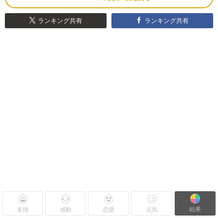
ランキング共有
ランキング共有
結果
友情
感動
恋愛
元気