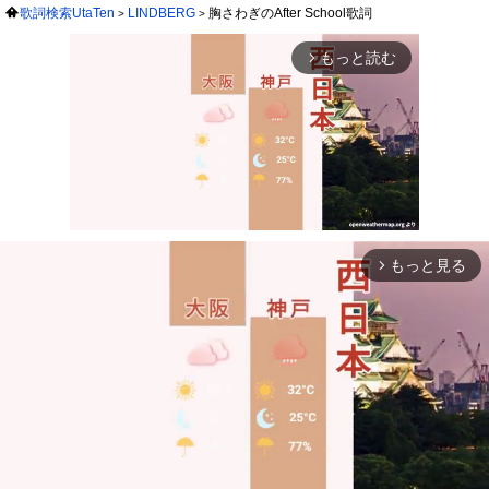
歌詞検索UtaTen
LINDBERG
胸さわぎのAfter School歌詞
もっと読む
arrow_forward_ios
もっと見る
arrow_forward_ios
Mute