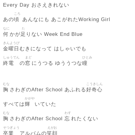
Every Day おさえきれない
ころ
頃
あの
あんなにも あこがれたWorking Girl
なに
た
何
足
かが
りない Week End Blue
きんようび
金曜日
むきになって はしゃいでも
しゅうでん
まど
ひとみ
終電
窓
瞳
の
にうつる ゆううつな
むな
こうきしん
胸
好奇心
さわぎのAfter School あふれる
かがや
輝
すべては
いていた
むな
わす
胸
忘
さわぎのAfter School
れたくない
そつぎょう
えがお
卒業
笑顔
アルバムの