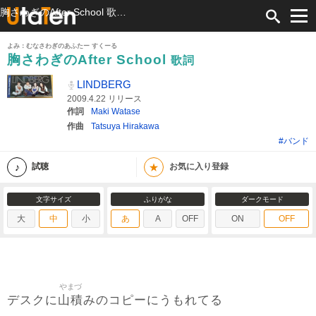
胸さわぎのAfter School 歌詞 LINDBERG ふりがな付
よみ：むなさわぎのあふたー すくーる
胸さわぎのAfter School
歌詞
LINDBERG
2009.4.22 リリース
作詞
Maki Watase
作曲
Tatsuya Hirakawa
#バンド
★
試聴
お気に入り登録
文字サイズ
ふりがな
ダークモード
大
中
小
あ
A
OFF
ON
OFF
やまづ
山積
デスクに
みのコピーにうもれてる