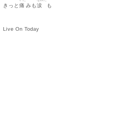
痛
涙
きっと
みも
も
Live On Today