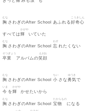
痛
涙
きっと
みも
も
むな
こうきしん
胸
好奇心
さわぎのAfter School あふれる
かがや
輝
すべては
いていた
むな
わす
胸
忘
さわぎのAfter School
れたくない
そつぎょう
えがお
卒業
笑顔
アルバムの
むな
ちい
ゆうき
胸
小
勇気
さわぎのAfter School
さな
で
いま
かがや
今
輝
を
かせたいから
むな
たからもの
胸
宝物
さわぎのAfter School
になる
いた
なみだ