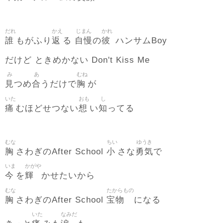
だれ
かえ
じまん
かれ
誰
返
自慢
彼
もがふり
る
の
ハンサムBoy
だけど ときめかない Don't Kiss Me
み
あ
むね
見
合
胸
つめ
うだけで
が
いた
おも
し
痛
想
知
むほどせつない
い
ってる
むな
ちい
ゆうき
胸
小
勇気
さわぎのAfter School
さな
で
いま
かがや
今
輝
を
かせたいから
むな
たからもの
胸
宝物
さわぎのAfter School
になる
いた
なみだ