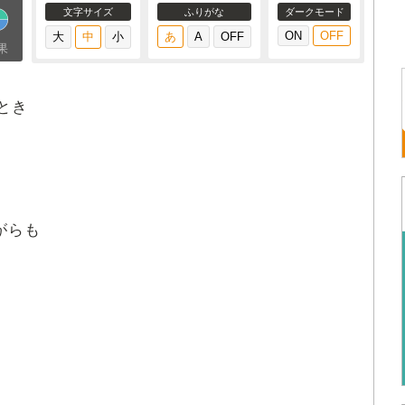
文字サイズ
ふりがな
ダークモード
果
とき
がらも