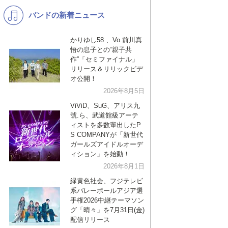
バンドの新着ニュース
K-POP
洋楽
バンド
演歌・歌謡
かりゆし58 、Vo.前川真
悟の息子との“親子共
VTuber
ジャニーズ
作”「セミファイナル」
リリース＆リリックビデ
オ公開！
2026年8月5日
ViViD、SuG、アリス九
號.ら、武道館級アーテ
ィストを多数輩出したP
S COMPANYが「新世代
ガールズアイドルオーデ
ィション」を始動！
2026年8月1日
緑黄色社会、フジテレビ
系バレーボールアジア選
手権2026中継テーマソン
グ「晴々」を7月31日(金)
配信リリース