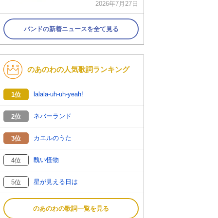
2026年7月27日
バンドの新着ニュースを全て見る
のあのわの人気歌詞ランキング
lalala-uh-uh-yeah!
1位
ネバーランド
2位
カエルのうた
3位
醜い怪物
4位
星が見える日は
5位
のあのわの歌詞一覧を見る