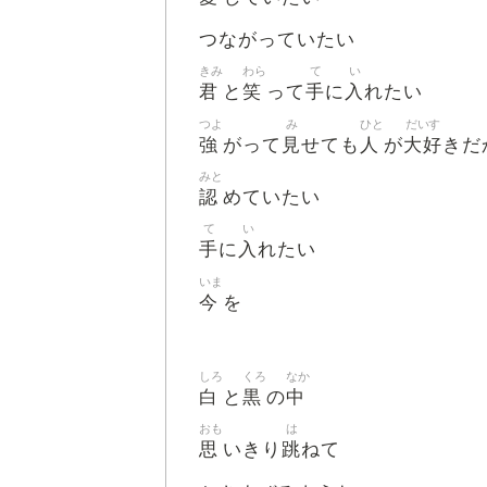
つながっていたい
きみ
わら
て
い
君
笑
手
入
と
って
に
れたい
つよ
み
ひと
だいす
強
見
人
大好
がって
せても
が
きだ
みと
認
めていたい
て
い
手
入
に
れたい
いま
今
を
しろ
くろ
なか
白
黒
中
と
の
おも
は
思
跳
いきり
ねて