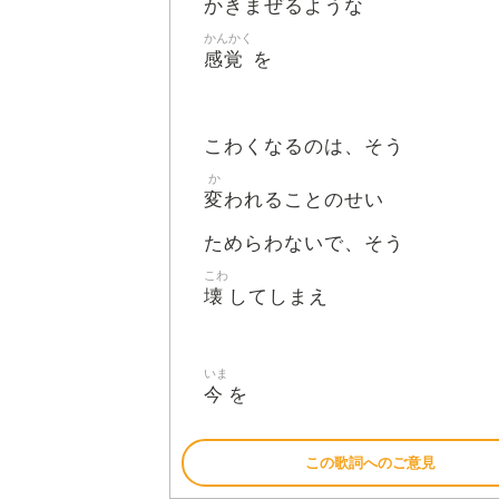
かきまぜるような
かんかく
感覚
を
こわくなるのは、そう
か
変
われることのせい
ためらわないで、そう
こわ
壊
してしまえ
いま
今
を
この歌詞へのご意見