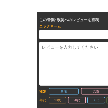
この音楽･歌詞へのレビューを投稿
ニックネーム
男性
女性
性別
10代
20代
30代
年代