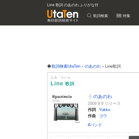
Line 歌詞 のあのわ ふりがな付
歌詞検索
特集
歌詞検索UtaTen
のあのわ
Line歌詞
よみ：らいん
Line
歌詞
のあのわ
2009.9.9 リリース
作詞
Yukko
作曲
ゴウ
#バンド