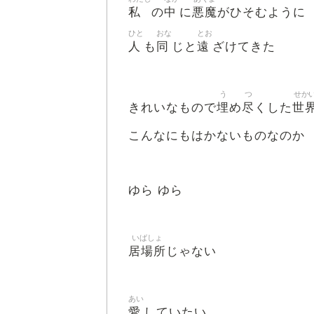
私
中
悪魔
の
に
がひそむように
ひと
おな
とお
人
同
遠
も
じと
ざけてきた
う
つ
せか
埋
尽
世
きれいなもので
め
くした
こんなにもはかないものなのか
ゆら ゆら
いばしょ
居場所
じゃない
あい
愛
していたい