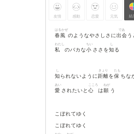
結
友情
感動
恋愛
元気
はるかぜ
であ
春風
出会
のようなやさしさに
う
わたし
ちい
し
私
小
知
のバカな
ささを
る
し
きょり
たも
知
距離
保
られないように
を
ちな
あい
こころ
ねが
愛
心
願
されたいと
は
う
こぼれてゆく
こぼれてゆく