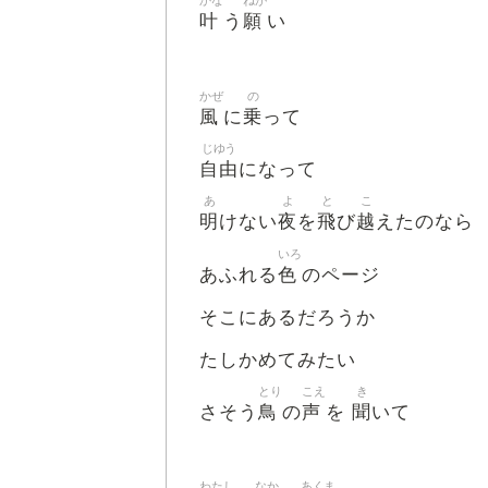
かな
ねが
叶
願
う
い
かぜ
の
風
乗
に
って
じゆう
自由
になって
あ
よ
と
こ
明
夜
飛
越
けない
を
び
えたのなら
いろ
色
あふれる
のページ
そこにあるだろうか
たしかめてみたい
とり
こえ
き
鳥
声
聞
さそう
の
を
いて
わたし
なか
あくま