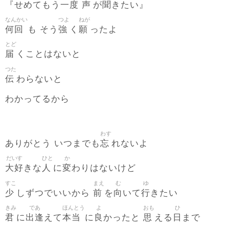
一度
声
聞
『せめてもう
が
きたい』
なんかい
つよ
ねが
何回
強
願
も そう
く
ったよ
とど
届
くことはないと
つた
伝
わらないと
わかってるから
わす
忘
ありがとう いつまでも
れないよ
だいす
ひと
か
大好
人
変
きな
に
わりはないけど
すこ
まえ
む
ゆ
少
前
向
行
しずつでいいから
を
いて
きたい
きみ
であ
ほんとう
よ
おも
ひ
君
出逢
本当
良
思
日
に
えて
に
かったと
える
まで