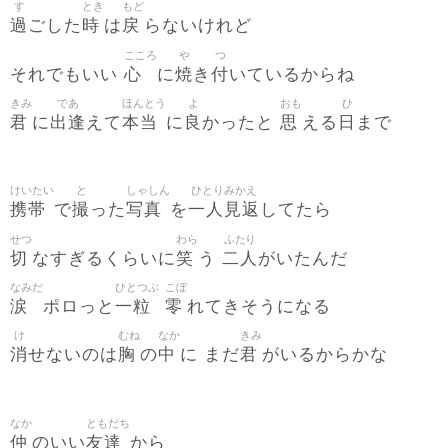
す
とき
もど
過
時
戻
ごした
は
らないけれど
こころ
や
つ
心
焼
付
それでもいい
に
き
いているからね
きみ
であ
ほんとう
よ
おも
ひ
君
出逢
本当
良
思
日
に
えて
に
かったと
える
まで
けいたい
と
しゃしん
ひとりみかえ
携帯
撮
写真
一人見返
で
った
を
してたら
せつ
わら
ふたり
切
笑
二人
なすぎるくらいに
う
がいたんだ
なみだ
ひとつぶ
こぼ
涙
一粒
零
ポロっと
れてきそうになる
け
むね
なか
きみ
消
胸
中
君
せないのは
の
に まだ
がいるからかな
なか
ともだち
仲
友達
のいい
から