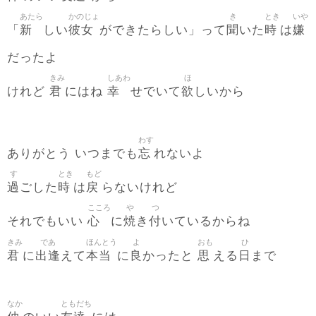
あたら
かのじょ
き
とき
いや
新
彼女
聞
時
嫌
「
しい
ができたらしい」って
いた
は
だったよ
きみ
しあわ
ほ
君
幸
欲
けれど
にはね
せでいて
しいから
わす
忘
ありがとう いつまでも
れないよ
す
とき
もど
過
時
戻
ごした
は
らないけれど
こころ
や
つ
心
焼
付
それでもいい
に
き
いているからね
きみ
であ
ほんとう
よ
おも
ひ
君
出逢
本当
良
思
日
に
えて
に
かったと
える
まで
なか
ともだち