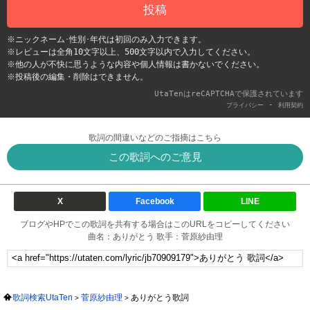
投稿
※ニックネーム･性別･年代は初回のみ入力できます。
※レビューは全角10文字以上、500文字以内で入力してください。
※他の人が不快に思うような内容や個人情報は書かないでください。
※投稿後の編集・削除はできません。
UtaTenはreCAPTCHAで保護されています
-
プライバシー
利用契約
歌詞の間違いなどのご指摘はこちら
この歌詞へのご意見
X
Facebook
LINE
ブログやHPでこの歌詞を共有する場合はこのURLをコピーしてください
曲名：ありがとう 歌手：菅原紗由理
歌詞検索UtaTen
菅原紗由理
ありがとう歌詞