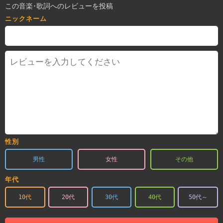
この音楽･歌詞へのレビューを投稿
ニックネーム
性別
男性
女性
その他
年代
10代
20代
30代
40代
50代～