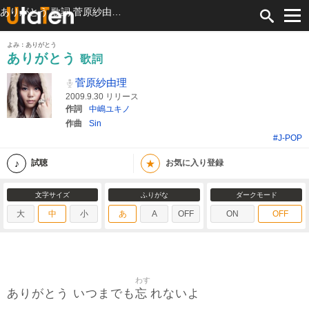
ありがとう 歌詞 菅原紗由理 ふりがな付
よみ：ありがとう
ありがとう
歌詞
菅原紗由理
2009.9.30 リリース
作詞
中嶋ユキノ
作曲
Sin
#J-POP
★
試聴
お気に入り登録
文字サイズ
ふりがな
ダークモード
大
中
小
あ
A
OFF
ON
OFF
わす
忘
ありがとう いつまでも
れないよ