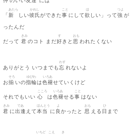
仲
友達
のいい
には
あたら
かれし
こと
ほ
つよ
新
彼氏
事
欲
強
「
しい
ができた
にして
しい」って
が
ったんだ
きみ
す
おも
君
好
思
だって
のコト まだ
きと
われたくない
わす
忘
ありがとう いつまでも
れないよ
そろ
ゆびわ
いろあ
揃
指輪
色褪
お
いの
は
せていくけど
こころ
いろあ
こと
心
色褪
事
それでもいい
は
せる
はない
きみ
であ
ほんとう
よ
おも
ひ
君
出逢
本当
良
思
日
に
えて
に
かったと
える
まで
いちど
こえ
き