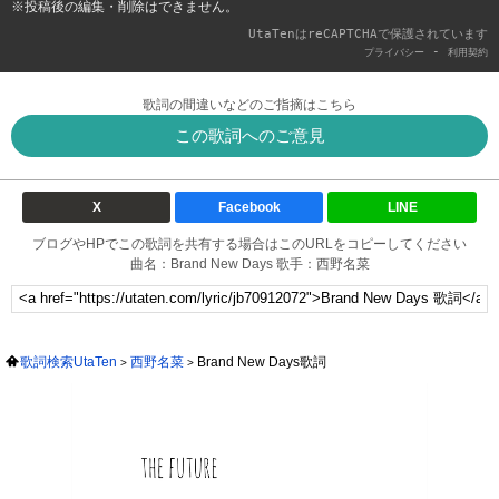
※投稿後の編集・削除はできません。
UtaTenはreCAPTCHAで保護されています
-
プライバシー
利用契約
歌詞の間違いなどのご指摘はこちら
この歌詞へのご意見
X
Facebook
LINE
ブログやHPでこの歌詞を共有する場合はこのURLをコピーしてください
曲名：Brand New Days 歌手：西野名菜
歌詞検索UtaTen
西野名菜
Brand New Days歌詞