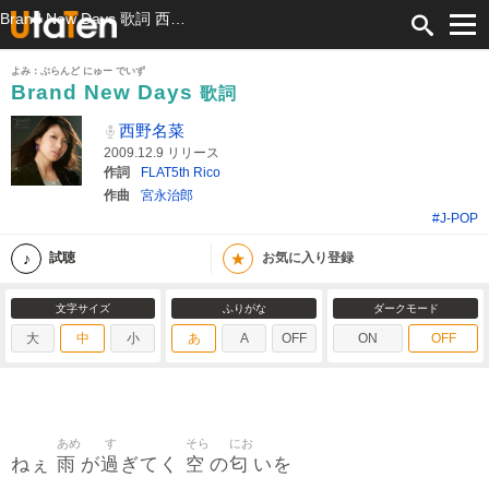
Brand New Days 歌詞 西野名菜 ふりがな付
よみ：ぶらんど にゅー でいず
Brand New Days
歌詞
西野名菜
2009.12.9 リリース
作詞
FLAT5th Rico
作曲
宮永治郎
#J-POP
★
試聴
お気に入り登録
文字サイズ
ふりがな
ダークモード
大
中
小
あ
A
OFF
ON
OFF
あめ
す
そら
にお
雨
過
空
匂
ねぇ
が
ぎてく
の
いを