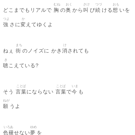
むね
おく
さけ
つづ
おも
胸
奥
叫
続
想
どこまでもリアルで
の
から
び
ける
いを
つよ
か
強
変
さに
えてゆくよ
まち
け
街
消
ねぇ
のノイズに かき
されても
き
聴
こえている?
ことば
ことば
いま
言葉
言葉
今
そう
にならない
で
も
ねが
願
うよ
いろあ
ゆめ
色褪
夢
せない
を