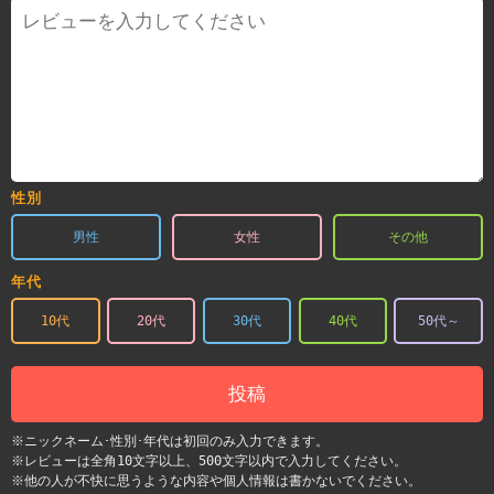
性別
男性
女性
その他
年代
10代
20代
30代
40代
50代～
投稿
※ニックネーム･性別･年代は初回のみ入力できます。
※レビューは全角10文字以上、500文字以内で入力してください。
※他の人が不快に思うような内容や個人情報は書かないでください。