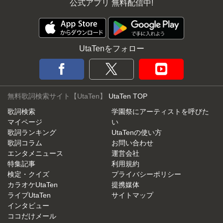
公式アプリ 無料配信中!
UtaTenをフォロー
無料歌詞検索サイト【UtaTen】
UtaTen TOP
歌詞検索
学園祭にアーティストを呼びた
マイページ
い
歌詞ランキング
UtaTenの使い方
歌詞コラム
お問い合わせ
エンタメニュース
運営会社
特集記事
利用規約
検定・クイズ
プライバシーポリシー
カラオケUtaTen
提携媒体
ライブUtaTen
サイトマップ
インタビュー
ココだけメール