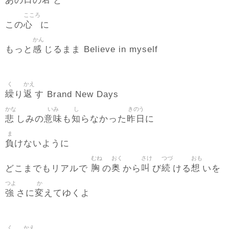
あの
の
と
こころ
心
この
に
かん
感
もっと
じるまま Believe in myself
く
かえ
繰
返
り
す Brand New Days
かな
いみ
し
きのう
悲
意味
知
昨日
しみの
も
らなかった
に
ま
負
けないように
むね
おく
さけ
つづ
おも
胸
奥
叫
続
想
どこまでもリアルで
の
から
び
ける
いを
つよ
か
強
変
さに
えてゆくよ
く
かえ