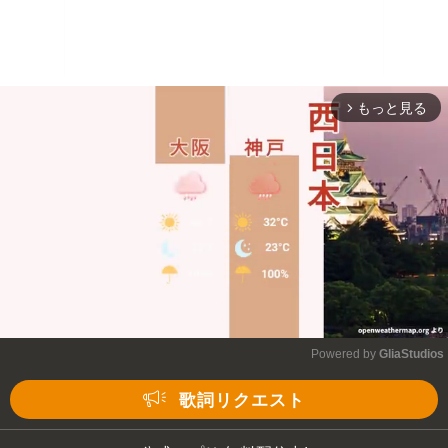
もっと見る
arrow_forward_ios
Powered by 
GliaStudios
Mute
歌詞リクエスト