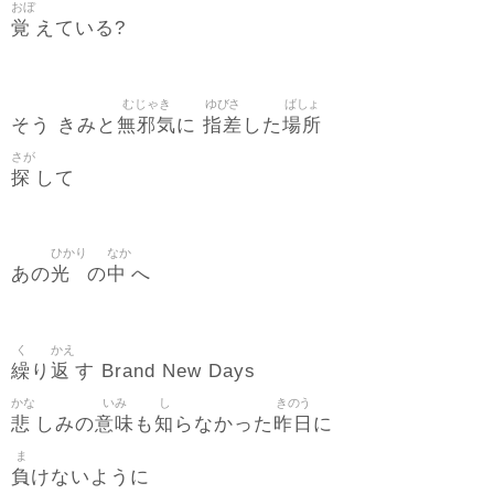
おぼ
覚
えている?
むじゃき
ゆびさ
ばしょ
無邪気
指差
場所
そう きみと
に
した
さが
探
して
ひかり
なか
光
中
あの
の
へ
く
かえ
繰
返
り
す Brand New Days
かな
いみ
し
きのう
悲
意味
知
昨日
しみの
も
らなかった
に
ま
負
けないように