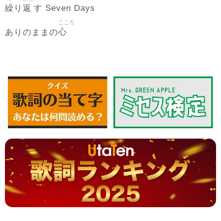
繰
返
り
す Seven Days
こころ
心
ありのままの