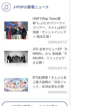
J-POPの新着ニュース
K-POP
演歌・歌謡
バンド
洋楽
UNiFY(Rap Team)通
称“らぷち”のフリーライ
VTuber
ディズニー
ブツアー、ラストは9/17
池袋・サンシャインシテ
ィ 噴水広場！
2026年8月7日
JO1 全米デビューEP『A
NIMAL』から 収録曲「S
AKURA」リリックビデ
オ公開！
2026年8月7日
8/7(金)開幕！すとぷり史
上最大規模の「渋谷ジャ
ック」全16企画を公開
2026年8月6日