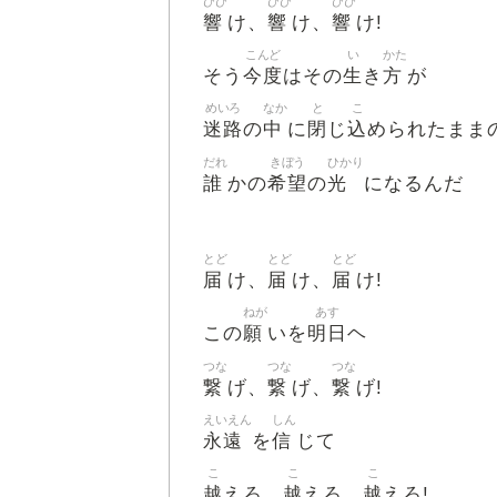
ひび
ひび
ひび
響
響
響
け、
け、
け!
こんど
い
かた
今度
生
方
そう
はその
き
が
めいろ
なか
と
こ
迷路
中
閉
込
の
に
じ
められたまま
だれ
きぼう
ひかり
誰
希望
光
かの
の
になるんだ
とど
とど
とど
届
届
届
け、
け、
け!
ねが
あす
願
明日
この
いを
ヘ
つな
つな
つな
繋
繋
繋
げ、
げ、
げ!
えいえん
しん
永遠
信
を
じて
こ
こ
こ
越
越
越
えろ、
えろ、
えろ!