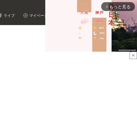
もっと見る
arrow_forward_ios
ライブ
マイページ
close
Mute