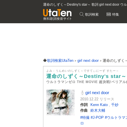
運命のしずく～Destiny's star～ 歌詞 girl next 
歌詞検索
特集
歌詞検索UtaTen
girl next door
運命のしずく～De
よみ：うんめいのしずく～ですてぃにーず すたー～
運命のしずく～Destiny's star
ウルトラマンゼロ THE MOVIE 超決戦!ベリアル
girl next door
2010.12.22 リリース
作詞
Kenn Kato
,
千紗
作曲
鈴木大輔
#特撮
#J-POP
#ウルトラマ
ロ