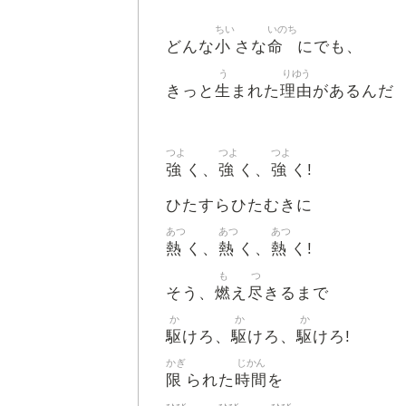
ちい
いのち
小
命
どんな
さな
にでも、
う
りゆう
生
理由
きっと
まれた
があるんだ
つよ
つよ
つよ
強
強
強
く、
く、
く!
ひたすらひたむきに
あつ
あつ
あつ
熱
熱
熱
く、
く、
く!
も
つ
燃
尽
そう、
え
きるまで
か
か
か
駆
駆
駆
けろ、
けろ、
けろ!
かぎ
じかん
限
時間
られた
を