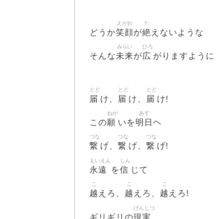
えがお
た
笑顔
絶
どうか
が
えないような
みらい
ひろ
未来
広
そんな
が
がりますように
とど
とど
とど
届
届
届
け、
け、
け!
ねが
あす
願
明日
この
いを
ヘ
つな
つな
つな
繋
繋
繋
げ、
げ、
げ!
えいえん
しん
永遠
信
を
じて
こ
こ
こ
越
越
越
えろ、
えろ、
えろ!
げんじつ
現実
ギリギリの