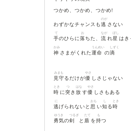
つかめ、つかめ、つかめ!
のが
逃
わずかなチャンスも
さない
て
お
なが
ぼし
手
落
流
星
のひらに
ちた、
れ
はき
かみ
うんめい
しずく
神
運命
滴
さまがくれた
の
みまも
やさ
見守
優
るだけが
しさじゃない
とき
つ
はな
やさ
時
突
放
優
に
き
す
しさもある
に
おも
し
とき
逃
思
知
時
げられないと
い
る
ゆうき
つるぎ
たて
も
勇気
剣
盾
持
の
と
を
つ