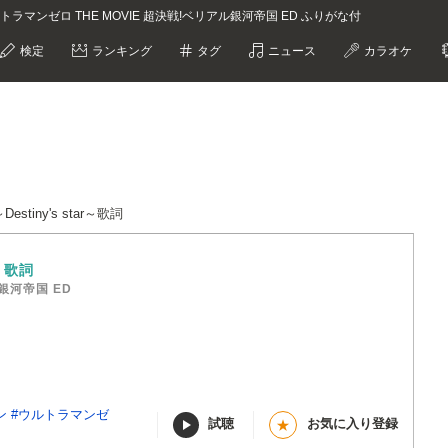
door ウルトラマンゼロ THE MOVIE 超決戦!ベリアル銀河帝国 ED ふりがな付
検定
ランキング
タグ
ニュース
カラオケ
stiny's star～歌詞
～
歌詞
銀河帝国 ED
ン
#ウルトラマンゼ
試聴
お気に入り登録
★