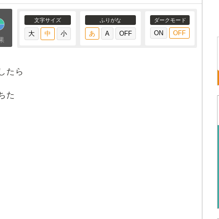
文字サイズ
ふりがな
ダークモード
果
したら
ちた