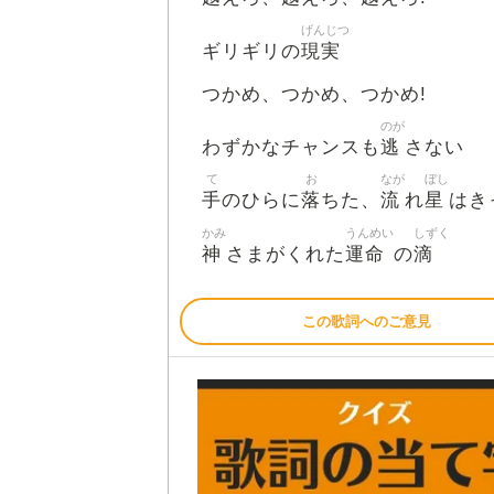
げんじつ
現実
ギリギリの
つかめ、つかめ、つかめ!
のが
逃
わずかなチャンスも
さない
て
お
なが
ぼし
手
落
流
星
のひらに
ちた、
れ
はき
かみ
うんめい
しずく
神
運命
滴
さまがくれた
の
この歌詞へのご意見