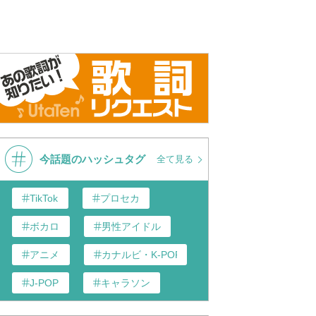
今話題のハッシュタグ
全て見る
TikTok
プロセカ
ボカロ
男性アイドル
アニメ
カナルビ・K-POP和訳
J-POP
キャラソン
あんスタ
歌い手