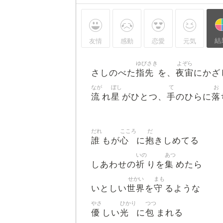
結
友情
感動
恋愛
元気
ゆびさき
よぞら
指先
夜宙
さしのべた
を、
にかざ
なが
ぼし
て
お
流
星
手
落
れ
がひとつ、
のひらに
だれ
こころ
だ
誰
心
抱
もが
に
きしめてる
いの
あつ
祈
集
しあわせの
りを
めたら
せかい
まも
世界
守
いとしい
を
るような
やさ
ひかり
つつ
優
光
包
しい
に
まれる