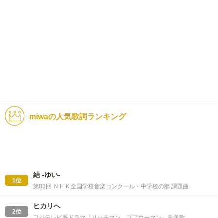
miwaの人気歌詞ランキング
結 -ゆい-
1位
第83回 ＮＨＫ全国学校音楽コンクール・中学校の部 課題曲
ヒカリへ
2位
フジテレビ系ドラマ「リッチマン、プアウーマン」主題歌