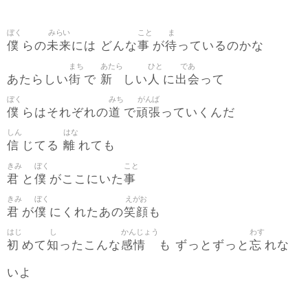
ぼく
みらい
こと
ま
僕
未来
事
待
らの
には どんな
が
っているのかな
まち
あたら
ひと
であ
街
新
人
出会
あたらしい
で
しい
に
って
ぼく
みち
がんば
僕
道
頑張
らはそれぞれの
で
っていくんだ
しん
はな
信
離
じてる
れても
きみ
ぼく
こと
君
僕
事
と
がここにいた
きみ
ぼく
えがお
君
僕
笑顔
が
にくれたあの
も
はじ
し
かんじょう
わす
初
知
感情
忘
めて
ったこんな
も ずっとずっと
れな
いよ