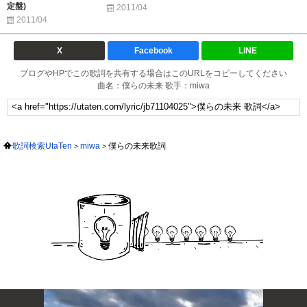
定盤)
2011/04
2011/04
X
Facebook
LINE
ブログやHPでこの歌詞を共有する場合はこのURLをコピーしてください
曲名：僕らの未来 歌手：miwa
歌詞検索UtaTen
miwa
僕らの未来歌詞