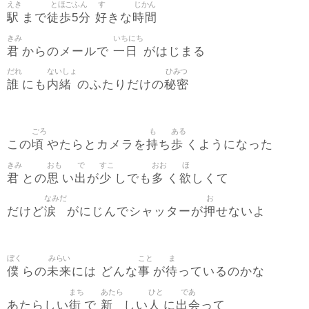
えき
とほごふん
す
じかん
駅
徒歩5分
好
時間
まで
きな
きみ
いちにち
君
一日
からのメールで
がはじまる
だれ
ないしょ
ひみつ
誰
内緒
秘密
にも
のふたりだけの
ごろ
も
ある
頃
持
歩
この
やたらとカメラを
ち
くようになった
きみ
おも
で
すこ
おお
ほ
君
思
出
少
多
欲
との
い
が
しでも
く
しくて
なみだ
お
涙
押
だけど
がにじんでシャッターが
せないよ
ぼく
みらい
こと
ま
僕
未来
事
待
らの
には どんな
が
っているのかな
まち
あたら
ひと
であ
街
新
人
出会
あたらしい
で
しい
に
って