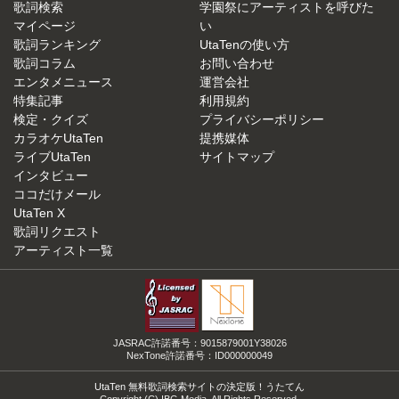
歌詞検索
学園祭にアーティストを呼びた
マイページ
い
歌詞ランキング
UtaTenの使い方
歌詞コラム
お問い合わせ
エンタメニュース
運営会社
特集記事
利用規約
検定・クイズ
プライバシーポリシー
カラオケUtaTen
提携媒体
ライブUtaTen
サイトマップ
インタビュー
ココだけメール
UtaTen X
歌詞リクエスト
アーティスト一覧
JASRAC許諾番号：9015879001Y38026
NexTone許諾番号：ID000000049
UtaTen 無料歌詞検索サイトの決定版！うたてん
Copyright (C) IBG Media. All Rights Reserved.