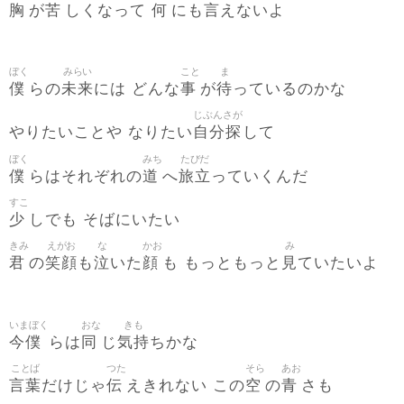
胸
苦
何
言
が
しくなって
にも
えないよ
ぼく
みらい
こと
ま
僕
未来
事
待
らの
には どんな
が
っているのかな
じぶんさが
自分探
やりたいことや なりたい
して
ぼく
みち
たびだ
僕
道
旅立
らはそれぞれの
へ
っていくんだ
すこ
少
しでも そばにいたい
きみ
えがお
な
かお
み
君
笑顔
泣
顔
見
の
も
いた
も もっともっと
ていたいよ
いまぼく
おな
きも
今僕
同
気持
らは
じ
ちかな
ことば
つた
そら
あお
言葉
伝
空
青
だけじゃ
えきれない この
の
さも