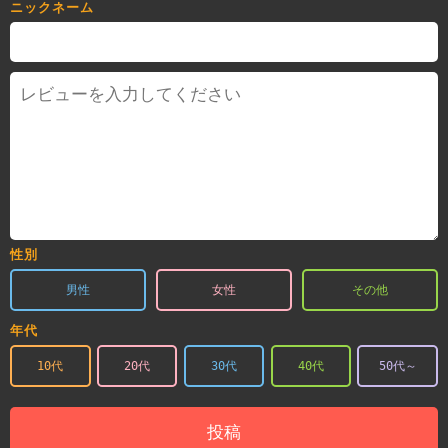
ニックネーム
性別
男性
女性
その他
年代
10代
20代
30代
40代
50代～
投稿