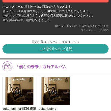
※ニックネーム･性別･年代は初回のみ入力できます。
※レビューは全角10文字以上、500文字以内で入力してください。
※他の人が不快に思うような内容や個人情報は書かないでください。
※投稿後の編集・削除はできません。
UtaTenはreCAPTCHAで保護されています
-
プライバシー
利用契約
歌詞の間違いなどのご指摘はこちら
この歌詞へのご意見
「僕らの未来」収録アルバム
guitarissimo(初回生産限
guitarissimo