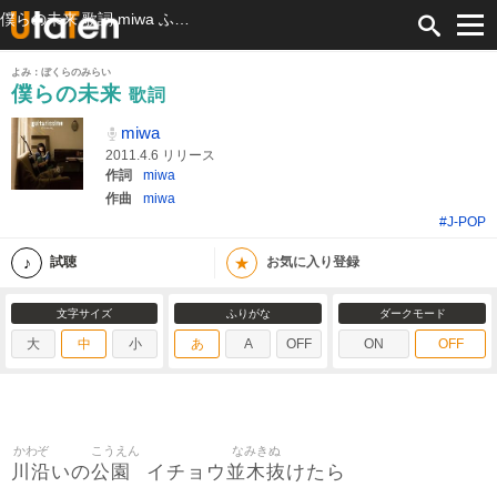
僕らの未来 歌詞 miwa ふりがな付
よみ：ぼくらのみらい
僕らの未来
歌詞
miwa
2011.4.6 リリース
作詞
miwa
作曲
miwa
#J-POP
★
試聴
お気に入り登録
文字サイズ
ふりがな
ダークモード
大
中
小
あ
A
OFF
ON
OFF
かわぞ
こうえん
なみきぬ
川沿
公園
並木抜
いの
イチョウ
けたら