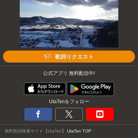
歌詞リクエスト
公式アプリ 無料配信中!
UtaTenをフォロー
無料歌詞検索サイト【UtaTen】
UtaTen TOP