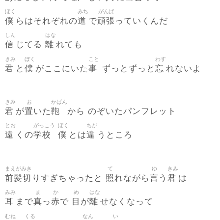
ぼく
みち
がんば
僕
道
頑張
らはそれぞれの
で
っていくんだ
しん
はな
信
離
じてる
れても
きみ
ぼく
こと
わす
君
僕
事
忘
と
がここにいた
ずっとずっと
れないよ
きみ
お
かばん
君
置
鞄
が
いた
から のぞいたパンフレット
とお
がっこう
ぼく
ちが
遠
学校
僕
違
くの
とは
うところ
まえがみき
て
ゆ
きみ
前髪切
照
言
君
りすぎちゃったと
れながら
う
は
みみ
ま
か
め
はな
耳
真
赤
目
離
まで
っ
で
が
せなくなって
むね
くる
なん
い