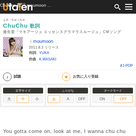
ChuChu 歌詞 moumoon 資生堂「マキアージュ エッセンスグラマラスルージュ」CMソング ふりがな付
よみ：ちゅっちゅ
ChuChu
歌詞
資生堂「マキアージュ エッセンスグラマラスルージュ」CMソング
moumoon
2011.8.3 リリース
作詞
YUKA
作曲
K.MASAKI
#J-POP
★
試聴
お気に入り登録
文字サイズ
ふりがな
ダークモード
大
中
小
あ
A
OFF
ON
OFF
You gotta come on, look at me, I wanna chu chu