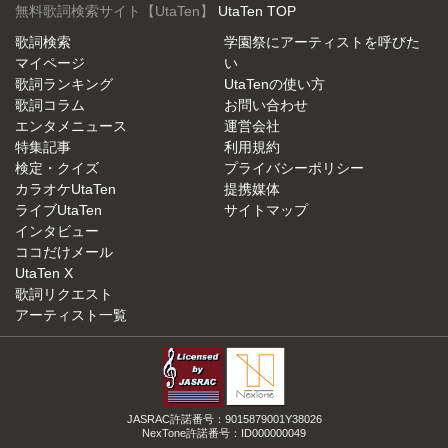
無料歌詞検索サイト【UtaTen】
UtaTen TOP
歌詞検索
学園祭にアーティストを呼びた
マイページ
い
歌詞ランキング
UtaTenの使い方
歌詞コラム
お問い合わせ
エンタメニュース
運営会社
特集記事
利用規約
検定・クイズ
プライバシーポリシー
カラオケUtaTen
提携媒体
ライブUtaTen
サイトマップ
インタビュー
ココだけメール
UtaTen X
歌詞リクエスト
アーティスト一覧
JASRAC許諾番号：9015879001Y38026
NexTone許諾番号：ID000000049