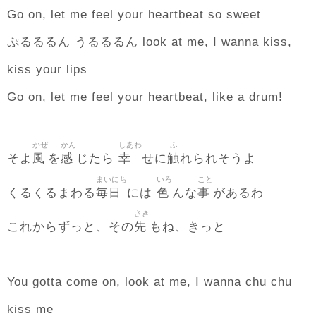
Go on, let me feel your heartbeat so sweet
ぷるるるん うるるるん look at me, I wanna kiss,
kiss your lips
Go on, let me feel your heartbeat, like a drum!
かぜ
かん
しあわ
ふ
風
感
幸
触
そよ
を
じたら
せに
れられそうよ
まいにち
いろ
こと
毎日
色
事
くるくるまわる
には
んな
があるわ
さき
先
これからずっと、その
もね、きっと
You gotta come on, look at me, I wanna chu chu
kiss me