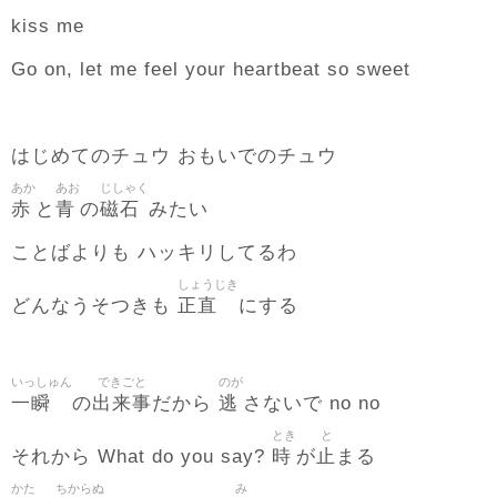
kiss me
Go on, let me feel your heartbeat so sweet
はじめてのチュウ おもいでのチュウ
あか
あお
じしゃく
赤
青
磁石
と
の
みたい
ことばよりも ハッキリしてるわ
しょうじき
正直
どんなうそつきも
にする
いっしゅん
できごと
のが
一瞬
出来事
逃
の
だから
さないで no no
とき
と
時
止
それから What do you say?
が
まる
かた
ちからぬ
み