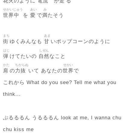
花火
電流
走
のように
が
る
せかいじゅう
あい
み
世界中
愛
満
を
で
たそう
まち
あま
街
甘
ゆくみんなも
いポップコーンのように
はじ
しぜん
弾
自然
けてたいの
なこと
かた
ちからぬ
せかい
肩
力抜
世界
の
いて あなたの
で
これから What do you see? Tell me what you
think...
ぷるるるん うるるるん look at me, I wanna chu
chu kiss me