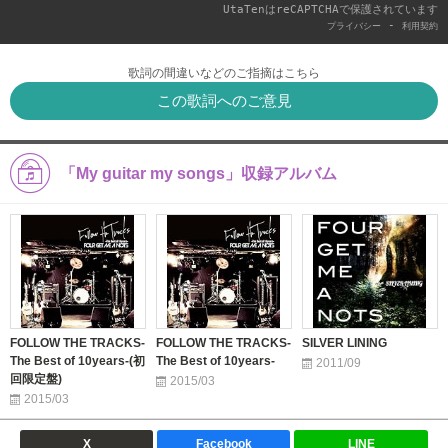
UtaTenはreCAPTCHAで保護されています
-
プライバシー
利用契約
歌詞の間違いなどのご指摘はこちら
この歌詞へのご意見
「My guitar my songs」収録アルバム
FOLLOW THE TRACKS-
FOLLOW THE TRACKS-
SILVER LINING
The Best of 10years-(初
The Best of 10years-
2011/09
回限定盤)
2015/03
2015/03
X
Facebook
LINE