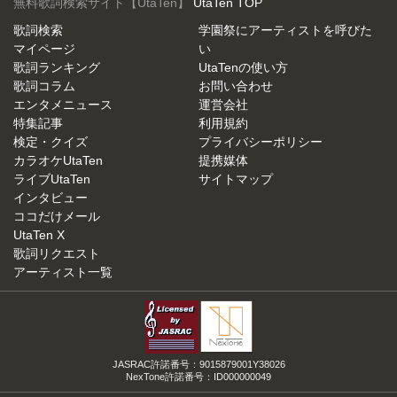
無料歌詞検索サイト【UtaTen】
UtaTen TOP
歌詞検索
学園祭にアーティストを呼びた
マイページ
い
歌詞ランキング
UtaTenの使い方
歌詞コラム
お問い合わせ
エンタメニュース
運営会社
特集記事
利用規約
検定・クイズ
プライバシーポリシー
カラオケUtaTen
提携媒体
ライブUtaTen
サイトマップ
インタビュー
ココだけメール
UtaTen X
歌詞リクエスト
アーティスト一覧
JASRAC許諾番号：9015879001Y38026
NexTone許諾番号：ID000000049