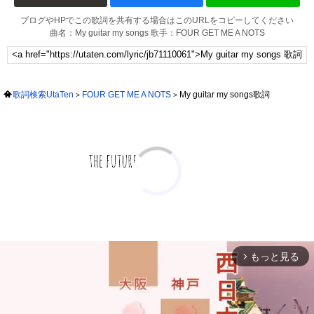
ブログやHPでこの歌詞を共有する場合はこのURLをコピーしてください
曲名：My guitar my songs 歌手：FOUR GET ME A NOTS
歌詞検索UtaTen
FOUR GET ME A NOTS
My guitar my songs歌詞
もっと見る
arrow_forward_ios