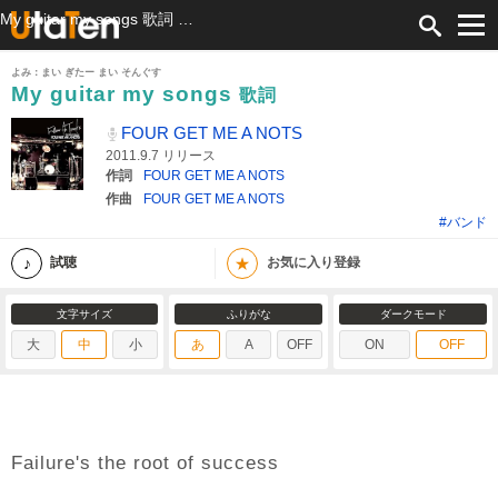
My guitar my songs 歌詞 FOUR GET ME A NOTS ふりがな付
よみ：まい ぎたー まい そんぐす
My guitar my songs
歌詞
FOUR GET ME A NOTS
2011.9.7 リリース
作詞
FOUR GET ME A NOTS
作曲
FOUR GET ME A NOTS
#バンド
★
試聴
お気に入り登録
文字サイズ
ふりがな
ダークモード
大
中
小
あ
A
OFF
ON
OFF
Failure's the root of success