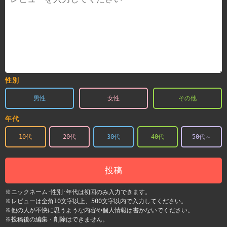
性別
男性
女性
その他
年代
10代
20代
30代
40代
50代～
投稿
※ニックネーム･性別･年代は初回のみ入力できます。
※レビューは全角10文字以上、500文字以内で入力してください。
※他の人が不快に思うような内容や個人情報は書かないでください。
※投稿後の編集・削除はできません。