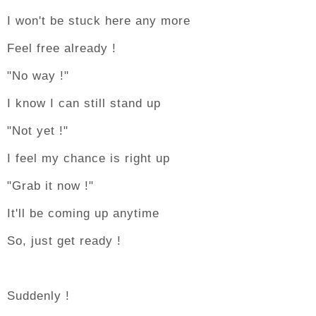
I won't be stuck here any more
Feel free already !
"No way !"
I know I can still stand up
"Not yet !"
I feel my chance is right up
"Grab it now !"
It'll be coming up anytime
So, just get ready !
Suddenly !