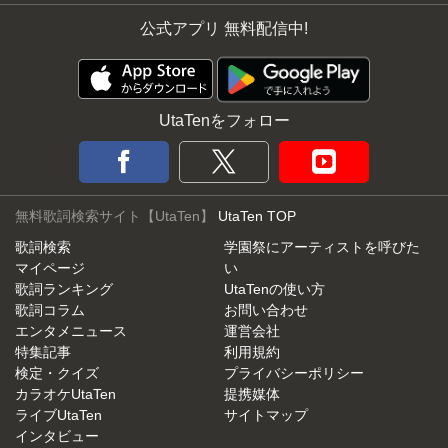
公式アプリ 無料配信中!
UtaTenをフォロー
無料歌詞検索サイト【UtaTen】
UtaTen TOP
歌詞検索
学園祭にアーティストを呼びた
マイページ
い
歌詞ランキング
UtaTenの使い方
歌詞コラム
お問い合わせ
エンタメニュース
運営会社
特集記事
利用規約
検定・クイズ
プライバシーポリシー
カラオケUtaTen
提携媒体
ライブUtaTen
サイトマップ
インタビュー