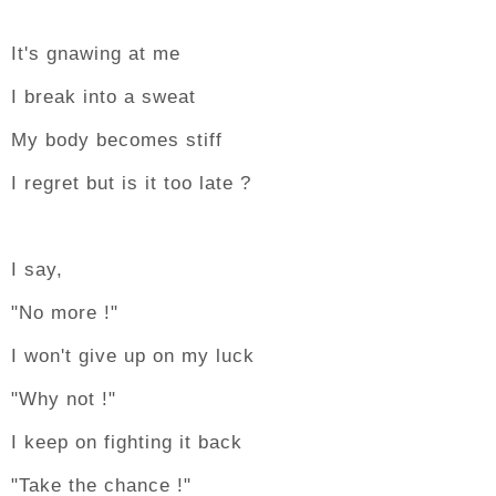
It's gnawing at me
I break into a sweat
My body becomes stiff
I regret but is it too late ?
I say,
"No more !"
I won't give up on my luck
"Why not !"
I keep on fighting it back
"Take the chance !"