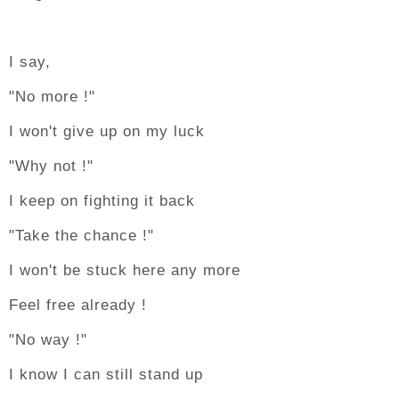
I say,
"No more !"
I won't give up on my luck
"Why not !"
I keep on fighting it back
"Take the chance !"
I won't be stuck here any more
Feel free already !
"No way !"
I know I can still stand up