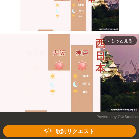
もっと見る
arrow_forward_ios
Mute
Powered by 
GliaStudios
Mute
歌詞リクエスト