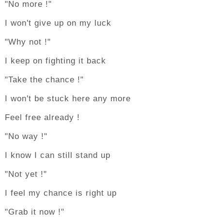
"No more !"
I won't give up on my luck
"Why not !"
I keep on fighting it back
"Take the chance !"
I won't be stuck here any more
Feel free already !
"No way !"
I know I can still stand up
"Not yet !"
I feel my chance is right up
"Grab it now !"