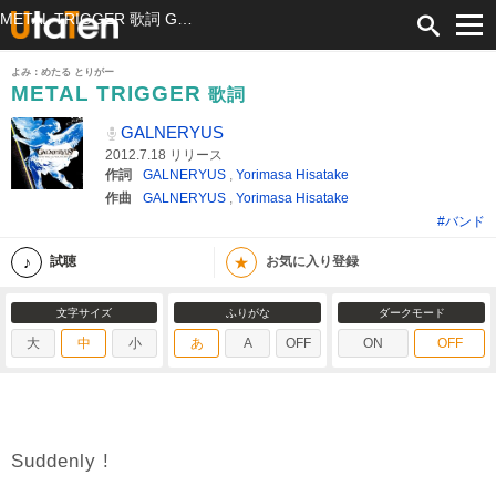
METAL TRIGGER 歌詞 GALNERYUS ふりがな付
よみ：めたる とりがー
METAL TRIGGER
歌詞
GALNERYUS
2012.7.18 リリース
作詞
GALNERYUS
,
Yorimasa Hisatake
作曲
GALNERYUS
,
Yorimasa Hisatake
#バンド
★
試聴
お気に入り登録
文字サイズ
ふりがな
ダークモード
大
中
小
あ
A
OFF
ON
OFF
Suddenly !