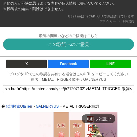
※他の人が不快に思うような内容や個人情報は書かないでください。
※投稿後の編集・削除はできません。
UtaTenはreCAPTCHAで保護されています
-
プライバシー
利用契約
歌詞の間違いなどのご指摘はこちら
この歌詞へのご意見
X
Facebook
LINE
ブログやHPでこの歌詞を共有する場合はこのURLをコピーしてください
曲名：METAL TRIGGER 歌手：GALNERYUS
歌詞検索UtaTen
GALNERYUS
METAL TRIGGER歌詞
もっと読む
arrow_forward_ios