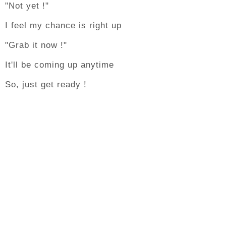
"Not yet !"
I feel my chance is right up
"Grab it now !"
It'll be coming up anytime
So, just get ready !