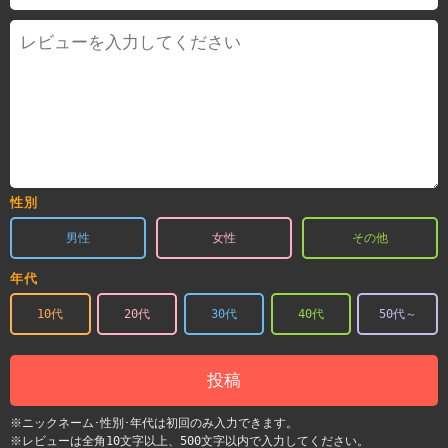
性別
男性
女性
その他
年代
10代
20代
30代
40代
50代～
投稿
※ニックネーム･性別･年代は初回のみ入力できます。
※レビューは全角10文字以上、500文字以内で入力してください。