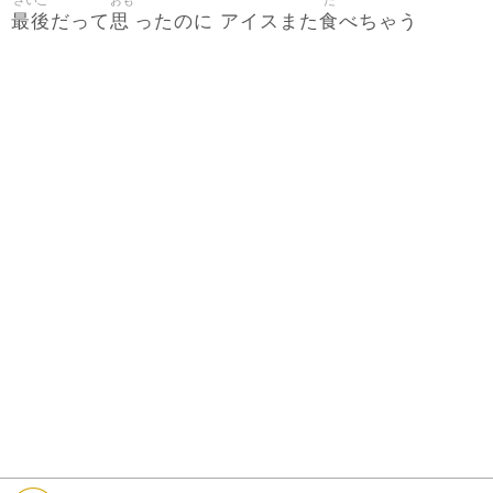
さいご
おも
た
最後
思
食
だって
ったのに アイスまた
べちゃう