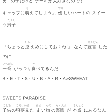
男
子
大好
の
だけど ケーキが
きなのです
も
やさ
萌
優
ギャップに
えてしまうよ
しいハートの スイー
だんし
男子
ツ
ひか
せんげん
控
宣言
『ちょっと
えめにしておくね!』 なんて
した
のに
いちばん
た
一番
食
がっつり
べてるんだ
B・E・T・S・U・B・A・R・A∞SWEEAT
SWEETS PARADISE
こども
ころゆめみ
あま
もの
らくえん
ほんとう
子供
頃夢見
甘
物
楽園
本当
の
た
い
の
が
にあるなん