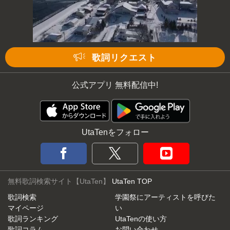
歌詞リクエスト
公式アプリ 無料配信中!
UtaTenをフォロー
無料歌詞検索サイト【UtaTen】
UtaTen TOP
歌詞検索
学園祭にアーティストを呼びた
マイページ
い
歌詞ランキング
UtaTenの使い方
歌詞コラム
お問い合わせ