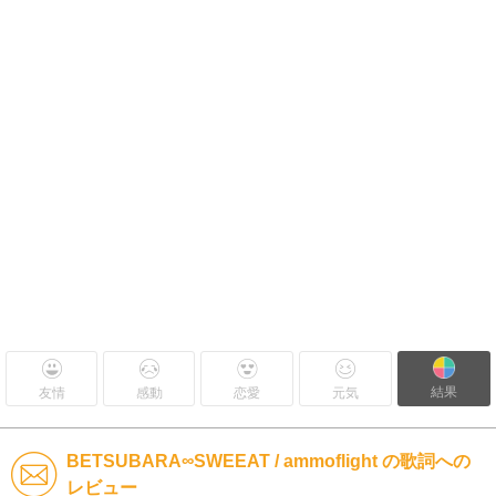
結果
友情
感動
恋愛
元気
BETSUBARA∞SWEEAT / ammoflight の歌詞への
レビュー