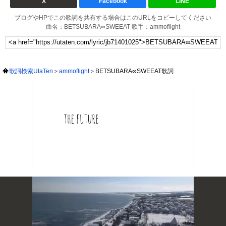
X
Facebook
LINE
ブログやHPでこの歌詞を共有する場合はこのURLをコピーしてください
曲名：BETSUBARA∞SWEEAT 歌手：ammoflight
歌詞検索UtaTen
ammoflight
BETSUBARA∞SWEEAT歌詞