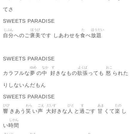
てさ
SWEETS PARADISE
じぶん
ほうび
た
ほうだい
自分
褒美
食
放題
へのご
です しあわせを
べ
SWEETS PARADISE
ゆめ
なか
す
よくば
おこ
夢
中
好
欲張
怒
カラフルな
の
きなもの
っても
られた
りしないんだもん
SWEETS PARADISE
ひび
わら
ごえ
だいす
ひと
す
あま
たの
響
笑
声
大好
人
過
甘
楽
きあう
い
きな
と
ごす
くて
し
じかん
時間
い