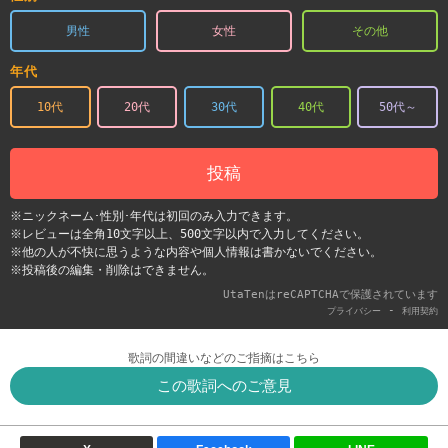
男性
女性
その他
年代
10代
20代
30代
40代
50代～
投稿
※ニックネーム･性別･年代は初回のみ入力できます。
※レビューは全角10文字以上、500文字以内で入力してください。
※他の人が不快に思うような内容や個人情報は書かないでください。
※投稿後の編集・削除はできません。
UtaTenはreCAPTCHAで保護されています
-
プライバシー
利用契約
歌詞の間違いなどのご指摘はこちら
この歌詞へのご意見