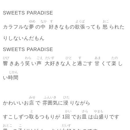
SWEETS PARADISE
ゆめ
なか
す
よくば
おこ
夢
中
好
欲張
怒
カラフルな
の
きなもの
っても
られた
りしないんだもん
SWEETS PARADISE
ひび
わら
ごえ
だいす
ひと
す
あま
たの
響
笑
声
大好
人
過
甘
楽
きあう
い
きな
と
ごす
くて
し
じかん
時間
い
みせ
ふんいき
ひた
店
雰囲気
浸
かわいいお
で
に
りながら
と
かい
さら
やまも
取
回
皿
山盛
すこしずつ
るつもりが 1
でお
は
りです
おとこ
こ
だいす