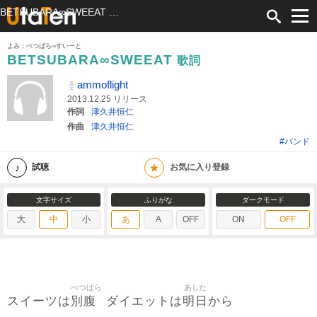
BETSUBARA∞SWEEAT 歌詞 ammoflight ふりがな付
よみ：べつばら∞すいーと
BETSUBARA∞SWEEAT
歌詞
ammoflight
2013.12.25 リリース
作詞
津久井恒仁
作曲
津久井恒仁
#バンド
★
試聴
お気に入り登録
文字サイズ
ふりがな
ダークモード
大
中
小
あ
A
OFF
ON
OFF
べつばら
あした
別腹
明日
スイーツは
ダイエットは
から