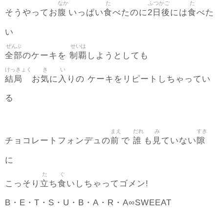
なか
た
ふつかご
た
腹
食
2日後
食
そうやってお
いっぱい
べたのに
には
べた
い
ぜんぶ
せいは
全部
制覇
のケーキを
しようとしても
けっきょく
き
い
結局
気
入
お
に
りの ケーキをリピートしちゃってい
る
まえ
だれ
み
すき
前
誰
見
隙
チョコレートフォンデュの
で
も
ていない
に
た
ぐ
立
食
こっそり
ち
いしちゃってゴメン!
B・E・T・S・U・B・A・R・A∞SWEEAT