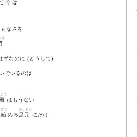
今
んだ
は
うもなさを
つき
月
はずなのに (どうして)
いでいるのは
いよう
陽
はもうない
はじ
あしもと
始
足元
き
める
にだけ