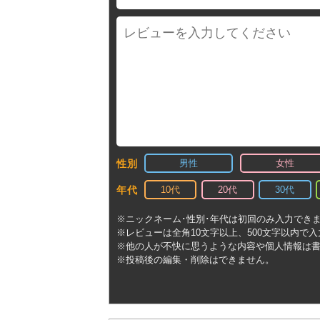
男性
女性
性別
10代
20代
30代
年代
※ニックネーム･性別･年代は初回のみ入力でき
※レビューは全角10文字以上、500文字以内で
※他の人が不快に思うような内容や個人情報は
※投稿後の編集・削除はできません。