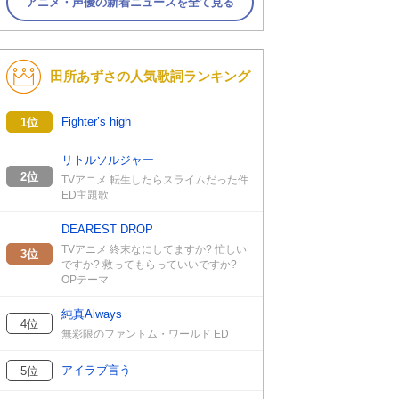
アニメ・声優の新着ニュースを全て見る
田所あずさの人気歌詞ランキング
Fighter’s high
1位
リトルソルジャー
2位
TVアニメ 転生したらスライムだった件
ED主題歌
DEAREST DROP
TVアニメ 終末なにしてますか? 忙しい
3位
ですか? 救ってもらっていいですか?
OPテーマ
純真Always
4位
無彩限のファントム・ワールド ED
アイラブ言う
5位