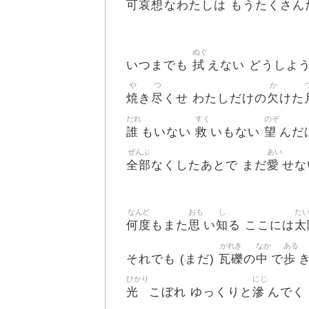
可哀想
なわたしは もうたくさ
ぬぐ
拭
いつまでも
えない どうしよ
や
つ
か
焼
尽
欠
き
くせ わたしだけの
けた
だれ
すく
のぞ
誰
救
望
もいない
いもない
んだ
ぜんぶ
あい
全部
愛
なくしたあとで まだ
せな
なんど
おも
し
た
何度
思
知
太
もまた
い
る ここには
がれき
なか
ある
瓦礫
中
歩
それでも (まだ)
の
で
ひかり
にじ
光
滲
こぼれ ゆっくりと
んでく