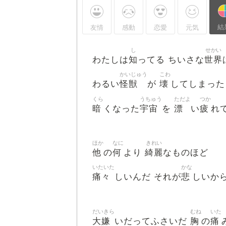
結
友情
感動
恋愛
元気
し
せかい
知
世界
わたしは
ってる ちいさな
かいじゅう
こわ
怪獣
壊
わるい
が
してしまった
くら
うちゅう
ただよ
つか
暗
宇宙
漂
疲
くなった
を
い
れ
ほか
なに
きれい
他
何
綺麗
の
より
なものほど
いたいた
かな
痛々
悲
しいんだ それが
しいか
だいきら
むね
いた
大嫌
胸
痛
いだってふさいだ
の