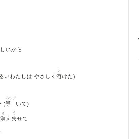
は
しいから
と
溶
わるいわたしは やさしく
けた)
みちび
導
 (
いて)
き
う
消
失
)
え
せて
ら