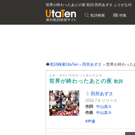
世界が終わったあとの夜 歌詞 田所あずさ ふりがな付
歌詞検索
特集
歌詞検索UtaTen
田所あずさ
世界が終わった
よみ：せかいがおわったあとのよる
世界が終わったあとの夜
歌詞
田所あずさ
2016.7.6 リリース
作詞
中山真斗
作曲
中山真斗
#声優