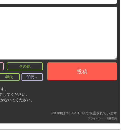
その他
投稿
40代
50代～
ます。
入力してください。
書かないでください。
UtaTenはreCAPTCHAで保護されています
-
プライバシー
利用契約