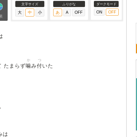
文字サイズ
ふりがな
ダークモード
果
は
か
つ
噛
付
て たまらず
み
いた
ら
みは