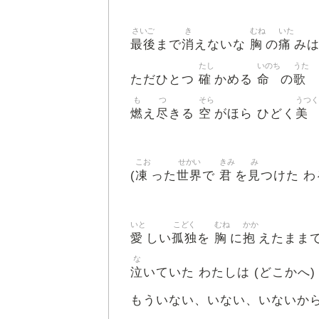
さいご
き
むね
いた
最後
消
胸
痛
まで
えないな
の
み
たし
いのち
うた
確
命
歌
ただひとつ
かめる
の
も
つ
そら
うつく
燃
尽
空
美
え
きる
がほら ひどく
こお
せかい
きみ
み
凍
世界
君
見
(
った
で
を
つけた 
いと
こどく
むね
かか
愛
孤独
胸
抱
しい
を
に
えたままで
な
泣
いていた わたしは (どこかへ
もういない、いない、いないか