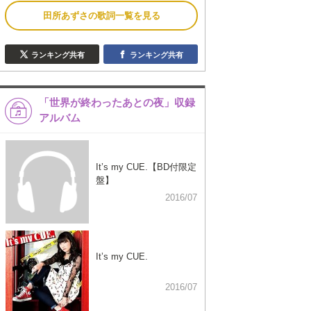
田所あずさの歌詞一覧を見る
ランキング共有
ランキング共有
「世界が終わったあとの夜」収録
アルバム
It’s my CUE.【BD付限定
盤】
2016/07
It’s my CUE.
2016/07