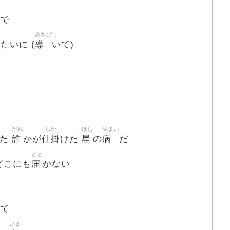
た
で
みちび
導
たいに (
いて)
だれ
しか
ほし
やまい
誰
仕掛
星
病
した
かが
けた
の
だ
とど
届
どこにも
かない
して
いま