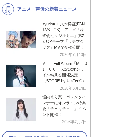
アニメ・声優の新着ニュース
K-POP
バンド
演歌・歌謡
洋楽
syudou × 八木勇征(FAN
TASTICS)、アニメ「株
VTuber
ディズニー
式会社マジルミエ」第2
期OPテーマ「ラテマジ
ック」MVが今夜公開！
2026年7月10日
MEI、Full Album「MEI.0
1」リリース記念オンラ
イン特典会開催決定！
（STORE by UtaTen®︎）
2026年3月14日
堀内まり菜、バレンタイ
ンデーにオンライン特典
会「チェキチャ！」イベ
ント開催！
2026年2月7日