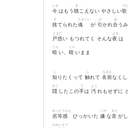
いま
き
う
今
聴
歌
はもう
こえない やさしい
す
たましい
ひ
あ
捨
魂
引
合
てられた
が
かれ
うみ
とまど
よる
戸惑
夜
い もつれてく そんな
は
くら
くら
暗
暗
い、
いまま
し
ふ
なまえ
知
触
名前
りたくって
れて
なく
かく
て
よご
隠
手
汚
したこの
は
れもせずに 
れっとうかん
いや
おと
劣等感
嫌
音
ひっかいた
な
が
かわいそう