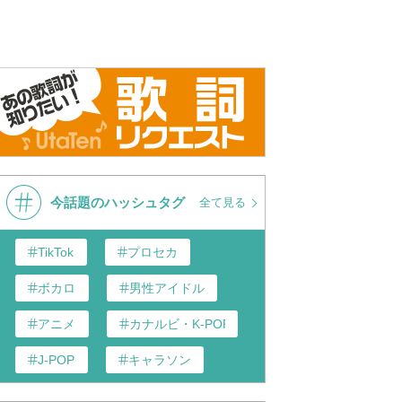
今話題のハッシュタグ
全て見る
TikTok
プロセカ
ボカロ
男性アイドル
アニメ
カナルビ・K-POP和訳
J-POP
キャラソン
あんスタ
歌い手