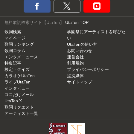
無料歌詞検索サイト【UtaTen】
UtaTen TOP
歌詞検索
学園祭にアーティストを呼びた
マイページ
い
歌詞ランキング
UtaTenの使い方
歌詞コラム
お問い合わせ
エンタメニュース
運営会社
特集記事
利用規約
検定・クイズ
プライバシーポリシー
カラオケUtaTen
提携媒体
ライブUtaTen
サイトマップ
インタビュー
ココだけメール
UtaTen X
歌詞リクエスト
アーティスト一覧