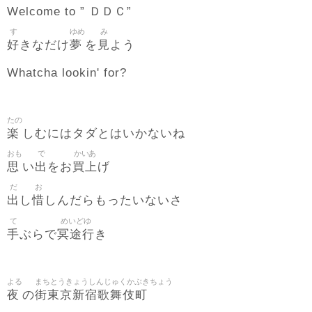
Welcome to ” ＤＤＣ”
す
ゆめ
み
好
夢
見
きなだけ
を
よう
Whatcha lookin' for?
たの
楽
しむにはタダとはいかないね
おも
で
かいあ
思
出
買上
い
をお
げ
だ
お
出
惜
し
しんだらもったいないさ
て
めいどゆ
手
冥途行
ぶらで
き
よる
まちとうきょうしんじゅくかぶきちょう
夜
街東京新宿歌舞伎町
の