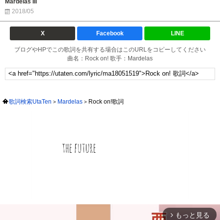
Mardelas III
2018/05
X
Facebook
LINE
ブログやHPでこの歌詞を共有する場合はこのURLをコピーしてください
曲名：Rock on! 歌手：Mardelas
歌詞検索UtaTen
Mardelas
Rock on!歌詞
もっと見る
arrow_forward_ios