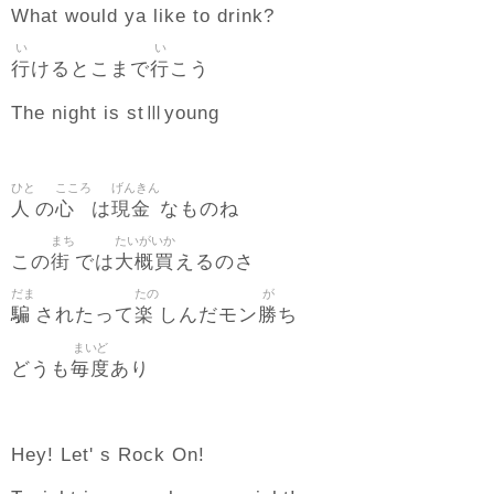
What would ya like to drink?
い
い
行
行
けるとこまで
こう
The night is stⅢyoung
ひと
こころ
げんきん
人
心
現金
の
は
なものね
まち
たいがいか
街
大概買
この
では
えるのさ
だま
たの
が
騙
楽
勝
されたって
しんだモン
ち
まいど
毎度
どうも
あり
Hey! Let' s Rock On!