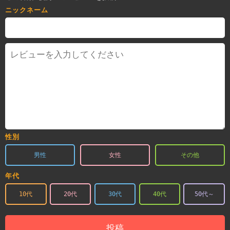
ニックネーム
性別
男性
女性
その他
年代
10代
20代
30代
40代
50代～
投稿