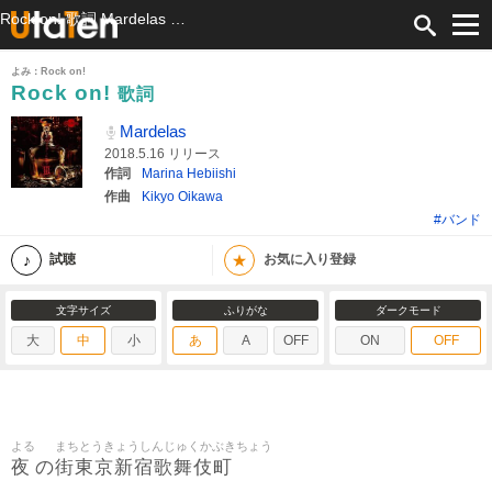
Rock on! 歌詞 Mardelas ふりがな付
よみ：Rock on!
Rock on!
歌詞
Mardelas
2018.5.16 リリース
作詞
Marina Hebiishi
作曲
Kikyo Oikawa
#バンド
★
試聴
お気に入り登録
文字サイズ
ふりがな
ダークモード
大
中
小
あ
A
OFF
ON
OFF
よる
まちとうきょうしんじゅくかぶきちょう
夜
街東京新宿歌舞伎町
の