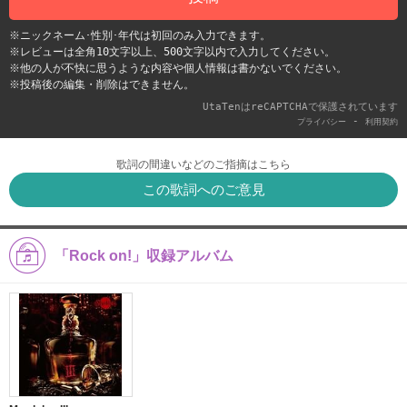
※ニックネーム･性別･年代は初回のみ入力できます。
※レビューは全角10文字以上、500文字以内で入力してください。
※他の人が不快に思うような内容や個人情報は書かないでください。
※投稿後の編集・削除はできません。
UtaTenはreCAPTCHAで保護されています
-
プライバシー
利用契約
歌詞の間違いなどのご指摘はこちら
この歌詞へのご意見
「Rock on!」収録アルバム