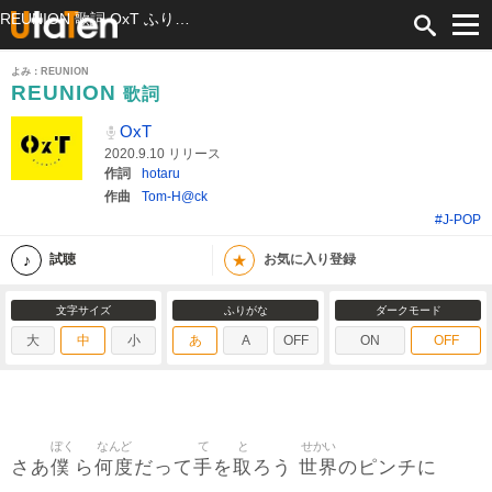
REUNION 歌詞 OxT ふりがな付
よみ：REUNION
REUNION
歌詞
OxT
2020.9.10 リリース
作詞
hotaru
作曲
Tom-H@ck
#J-POP
★
試聴
お気に入り登録
文字サイズ
ふりがな
ダークモード
大
中
小
あ
A
OFF
ON
OFF
ぼく
なんど
て
と
せかい
僕
何度
手
取
世界
さあ
ら
だって
を
ろう
のピンチに