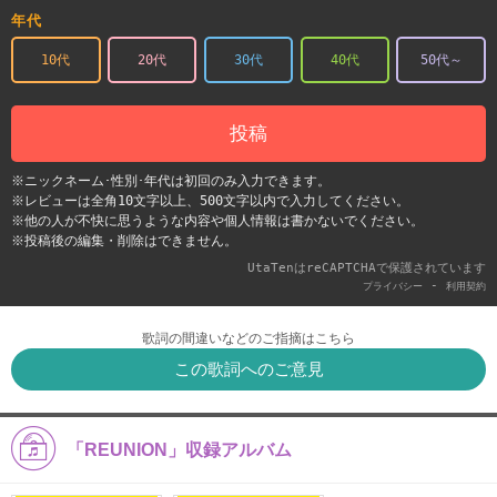
年代
10代
20代
30代
40代
50代～
投稿
※ニックネーム･性別･年代は初回のみ入力できます。
※レビューは全角10文字以上、500文字以内で入力してください。
※他の人が不快に思うような内容や個人情報は書かないでください。
※投稿後の編集・削除はできません。
UtaTenはreCAPTCHAで保護されています
-
プライバシー
利用契約
歌詞の間違いなどのご指摘はこちら
この歌詞へのご意見
「REUNION」収録アルバム