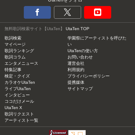
無料歌詞検索サイト【UtaTen】
UtaTen TOP
歌詞検索
学園祭にアーティストを呼びた
マイページ
い
歌詞ランキング
UtaTenの使い方
歌詞コラム
お問い合わせ
エンタメニュース
運営会社
特集記事
利用規約
検定・クイズ
プライバシーポリシー
カラオケUtaTen
提携媒体
ライブUtaTen
サイトマップ
インタビュー
ココだけメール
UtaTen X
歌詞リクエスト
アーティスト一覧