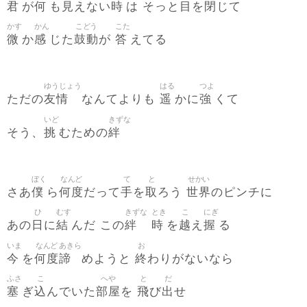
君
何
見
時
目
閉
が
も
えない
は そっと
を
じて
かす
かん
こどう
こた
微
感
鼓動
答
か
じた
が
えてる
ゆうじょう
はる
つよ
友情
遥
強
ただの
なんてよりも
かに
くて
いど
きずな
挑
絆
そう、
むための
ぼく
なんど
て
と
せかい
僕
何度
手
取
世界
さあ
ら
だって
を
ろう
のピンチに
ひ
むす
きずな
とき
こ
にぎ
日
結
絆
時
越
握
あの
に
んだ この
を
え
る
いま
なんど
あきら
お
今
何度
諦
終
を
めようと
わりがないなら
ふさ
こ
へや
と
だ
塞
込
部屋
飛
出
ぎ
んでいた
を
び
せ