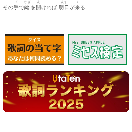
て
かぎ
あ
あす
く
手
鍵
開
明日
来
その
で
を
ければ
が
る