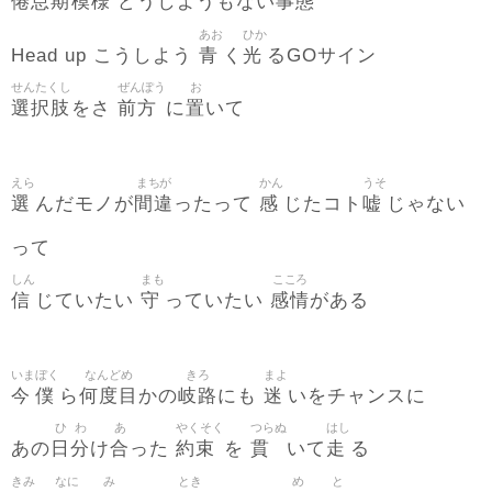
倦怠期
模様
事態
どうしようもない
あお
ひか
青
光
Head up こうしよう
く
るGOサイン
せんたくし
ぜんぽう
お
選択肢
前方
置
をさ
に
いて
えら
まちが
かん
うそ
選
間違
感
嘘
んだモノが
ったって
じたコト
じゃない
って
しん
まも
こころ
信
守
感情
じていたい
っていたい
がある
いま
ぼく
なんどめ
きろ
まよ
今
僕
何度目
岐路
迷
ら
かの
にも
いをチャンスに
ひ
わ
あ
やくそく
つらぬ
はし
日
分
合
約束
貫
走
あの
け
った
を
いて
る
きみ
なに
み
とき
め
と