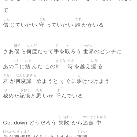
て
しん
まも
だれ
信
守
誰
じていたい
っていたい
かがいる
ぼく
なんど
て
と
せかい
僕
何度
手
取
世界
さあ
ら
だって
を
ろう
のピンチに
ひ
むす
きずな
とき
こ
にぎ
日
結
絆
時
越
握
あの
に
んだ この
を
え
る
きみ
なんど
あきら
か
君
何度
諦
駆
が
めようと すぐに
けつけよう
ひ
きおく
おも
よ
秘
記憶
思
呼
めた
と
いが
んでいる
しっぱい
めいそう
ちゅう
失敗
迷走
中
Get down どうだろう
から
けんたいき
もよう
じたい