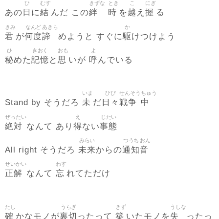
ひ
むす
きずな
とき
こ
にぎ
日
結
絆
時
越
握
あの
に
んだ この
を
え
る
きみ
なんど
あきら
か
君
何度
諦
駆
が
めようと すぐに
けつけよう
ひ
きおく
おも
よ
秘
記憶
思
呼
めた
と
いが
んでいる
いま
ひび
せんそう
ちゅう
未
日々
戦争
中
Stand by そうだろ
だ
ぜったい
え
じたい
絶対
得
事態
なんて あり
ない
みらい
つうち
おん
未来
通知
音
All right そうだろ
からの
せいかい
わす
正解
忘
なんて
れてただけ
たし
うらぎ
きず
うしな
確
裏切
築
失
かなモノが
ったって
いたモノを
ったっ