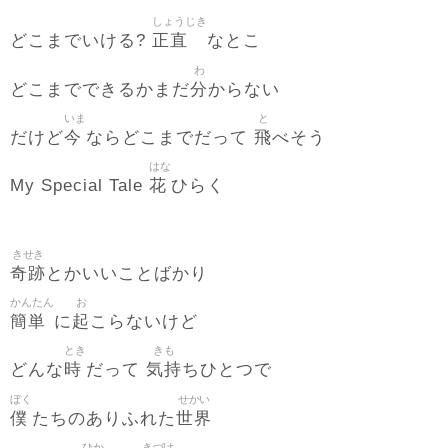
しょうじき
正直
どこまでいける?
なとこ
わ
分
どこまでできるかまだ
からない
いま
と
今
飛
だけど
ならどこまでだって
べそう
はな
花
My Special Tale
ひらく
きせき
奇跡
とかいいことばかり
かんたん
お
簡単
起
に
こらないけど
とき
きも
時
気持
どんな
だって
ちひとつで
ぼく
せかい
僕
世界
たちのありふれた
ひか
きづけ