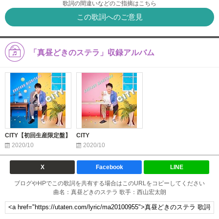
歌詞の間違いなどのご指摘はこちら
この歌詞へのご意見
「真昼どきのステラ」収録アルバム
CITY【初回生産限定盤】
CITY
2020/10
2020/10
X
Facebook
LINE
ブログやHPでこの歌詞を共有する場合はこのURLをコピーしてください
曲名：真昼どきのステラ 歌手：西山宏太朗