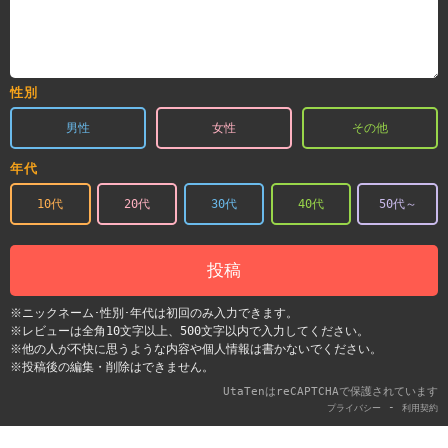
性別
男性
女性
その他
年代
10代
20代
30代
40代
50代～
投稿
※ニックネーム･性別･年代は初回のみ入力できます。
※レビューは全角10文字以上、500文字以内で入力してください。
※他の人が不快に思うような内容や個人情報は書かないでください。
※投稿後の編集・削除はできません。
UtaTenはreCAPTCHAで保護されています
-
プライバシー
利用契約