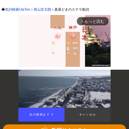
歌詞検索UtaTen
西山宏太朗
真昼どきのステラ歌詞
もっと読む
arrow_forward_ios
Mute
次の動画まで 3
キャンセル