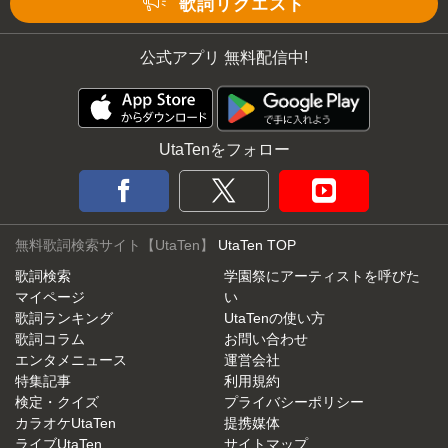
歌詞リクエスト
公式アプリ 無料配信中!
UtaTenをフォロー
無料歌詞検索サイト【UtaTen】
UtaTen TOP
歌詞検索
学園祭にアーティストを呼びた
マイページ
い
歌詞ランキング
UtaTenの使い方
歌詞コラム
お問い合わせ
エンタメニュース
運営会社
特集記事
利用規約
検定・クイズ
プライバシーポリシー
カラオケUtaTen
提携媒体
ライブUtaTen
サイトマップ