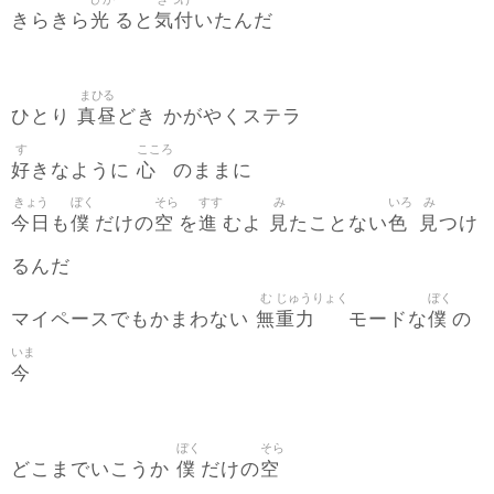
光
気付
きらきら
ると
いたんだ
まひる
真昼
ひとり
どき かがやくステラ
す
こころ
好
心
きなように
のままに
きょう
ぼく
そら
すす
み
いろ
み
今日
僕
空
進
見
色
見
も
だけの
を
むよ
たことない
つけ
るんだ
む
じゅうりょく
ぼく
無
重力
僕
マイペースでもかまわない
モードな
の
いま
今
ぼく
そら
僕
空
どこまでいこうか
だけの