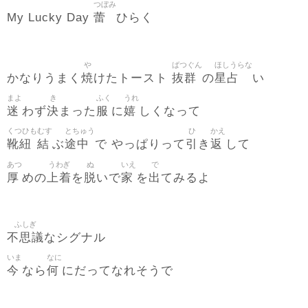
つぼみ
蕾
My Lucky Day
ひらく
や
ばつぐん
ほしうらな
焼
抜群
星占
かなりうまく
けたトースト
の
い
まよ
き
ふく
うれ
迷
決
服
嬉
わず
まった
に
しくなって
くつひも
むす
とちゅう
ひ
かえ
靴紐
結
途中
引
返
ぶ
で やっぱりって
き
して
あつ
うわぎ
ぬ
いえ
で
厚
上着
脱
家
出
めの
を
いで
を
てみるよ
ふしぎ
不思議
なシグナル
いま
なに
今
何
なら
にだってなれそうで