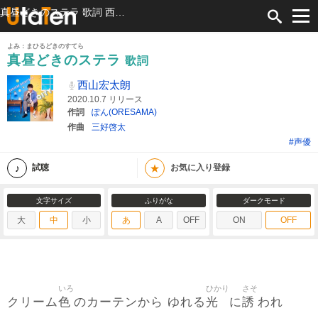
真昼どきのステラ 歌詞 西山宏太朗 ふりがな付
よみ：まひるどきのすてら
真昼どきのステラ
歌詞
西山宏太朗
2020.10.7 リリース
作詞
ぽん(ORESAMA)
作曲
三好啓太
#声優
★
試聴
お気に入り登録
文字サイズ
ふりがな
ダークモード
大
中
小
あ
A
OFF
ON
OFF
いろ
ひかり
さそ
色
光
誘
クリーム
のカーテンから ゆれる
に
われ