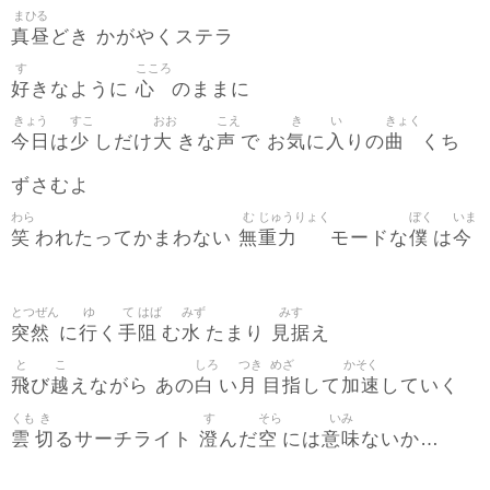
まひる
真昼
どき かがやくステラ
す
こころ
好
心
きなように
のままに
きょう
すこ
おお
こえ
き
い
きょく
今日
少
大
声
気
入
曲
は
しだけ
きな
で お
に
りの
くち
ずさむよ
わら
む
じゅうりょく
ぼく
いま
笑
無
重力
僕
今
われたってかまわない
モードな
は
とつぜん
ゆ
て
はば
みず
みす
突然
行
手
阻
水
見据
に
く
む
たまり
え
と
こ
しろ
つき
めざ
かそく
飛
越
白
月
目指
加速
び
えながら あの
い
して
していく
くも
き
す
そら
いみ
雲
切
澄
空
意味
るサーチライト
んだ
には
ないか…