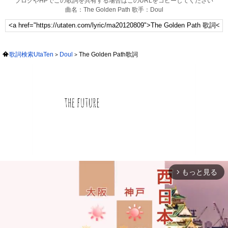
ブログやHPでこの歌詞を共有する場合はこのURLをコピーしてください
曲名：The Golden Path 歌手：Doul
歌詞検索UtaTen
Doul
The Golden Path歌詞
もっと見る
arrow_forward_ios