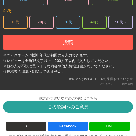
年代
10代
20代
30代
40代
50代～
投稿
※ニックネーム･性別･年代は初回のみ入力できます。
※レビューは全角10文字以上、500文字以内で入力してください。
※他の人が不快に思うような内容や個人情報は書かないでください。
※投稿後の編集・削除はできません。
UtaTenはreCAPTCHAで保護されています
-
プライバシー
利用契約
歌詞の間違いなどのご指摘はこちら
この歌詞へのご意見
X
Facebook
LINE