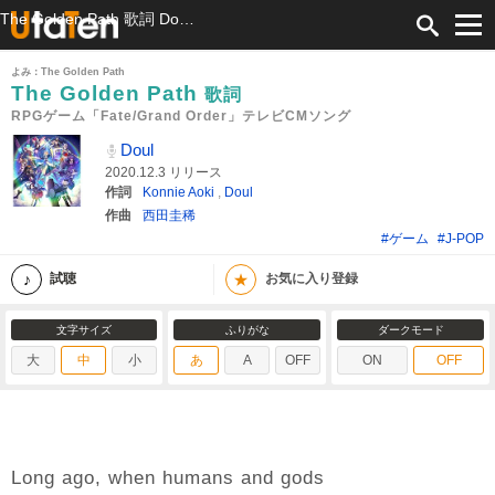
The Golden Path 歌詞 Doul RPGゲーム「Fate/Grand Order」テレビCMソング ふりがな付
よみ：The Golden Path
The Golden Path
歌詞
RPGゲーム「Fate/Grand Order」テレビCMソング
Doul
2020.12.3 リリース
作詞
Konnie Aoki
,
Doul
作曲
西田圭稀
#ゲーム
#J-POP
★
試聴
お気に入り登録
文字サイズ
ふりがな
ダークモード
大
中
小
あ
A
OFF
ON
OFF
Long ago, when humans and gods