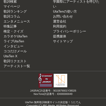
歌詞検索
学園祭にアーティストを呼びた
マイページ
い
歌詞ランキング
UtaTenの使い方
歌詞コラム
お問い合わせ
エンタメニュース
運営会社
特集記事
利用規約
検定・クイズ
プライバシーポリシー
カラオケUtaTen
提携媒体
ライブUtaTen
サイトマップ
インタビュー
ココだけメール
UtaTen X
歌詞リクエスト
アーティスト一覧
JASRAC許諾番号：9015879001Y38026
NexTone許諾番号：ID000000049
UtaTen 無料歌詞検索サイトの決定版！うたてん
Copyright (C) IBG Media. All Rights Reserved.