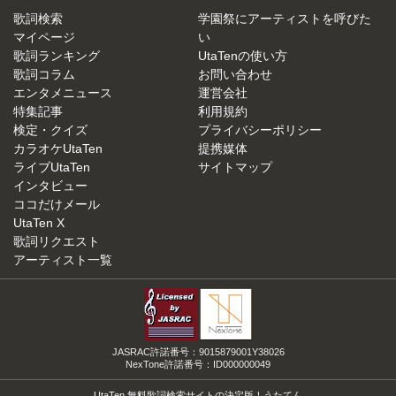
歌詞検索
学園祭にアーティストを呼びた
マイページ
い
歌詞ランキング
UtaTenの使い方
歌詞コラム
お問い合わせ
エンタメニュース
運営会社
特集記事
利用規約
検定・クイズ
プライバシーポリシー
カラオケUtaTen
提携媒体
ライブUtaTen
サイトマップ
インタビュー
ココだけメール
UtaTen X
歌詞リクエスト
アーティスト一覧
JASRAC許諾番号：9015879001Y38026
NexTone許諾番号：ID000000049
UtaTen 無料歌詞検索サイトの決定版！うたてん