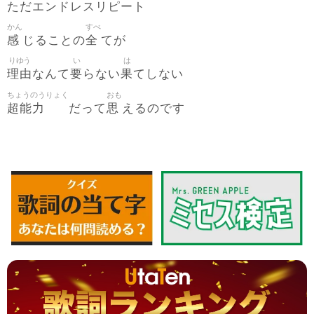
ただエンドレスリピート
かん
すべ
感
全
じることの
てが
りゆう
い
は
理由
要
果
なんて
らない
てしない
ちょうのうりょく
おも
超能力
思
だって
えるのです