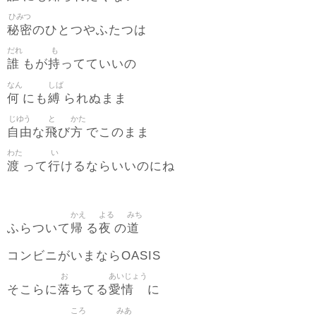
ひみつ
秘密
のひとつやふたつは
だれ
も
誰
持
もが
ってていいの
なん
しば
何
縛
にも
られぬまま
じゆう
と
かた
自由
飛
方
な
び
でこのまま
わた
い
渡
行
って
けるならいいのにね
かえ
よる
みち
帰
夜
道
ふらついて
る
の
コンビニがいまならOASIS
お
あいじょう
落
愛情
そこらに
ちてる
に
ころ
みあ