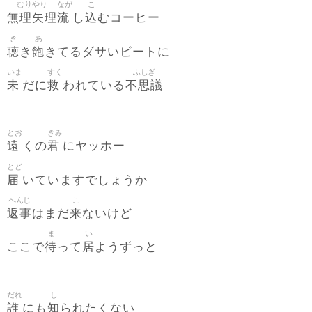
むりやり
なが
こ
無理矢理
流
込
し
むコーヒー
き
あ
聴
飽
き
きてるダサいビートに
いま
すく
ふしぎ
未
救
不思議
だに
われている
とお
きみ
遠
君
くの
にヤッホー
とど
届
いていますでしょうか
へんじ
こ
返事
来
はまだ
ないけど
ま
い
待
居
ここで
って
ようずっと
だれ
し
誰
知
にも
られたくない