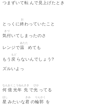
転
見上
つまずいて
んで
げたとき
お
終
とっくに
わっていたこと
きづ
気付
いてしまったのさ
あたた
温
レンジで
めても
もど
戻
もう
らないんでしょう?
ズルいよっ
なん
おく
こうねん
さき
ひか
何
億
光年
先
光
で
ってる
ほし
きみ
りんかく
星
君
輪郭
みたいな
の
を