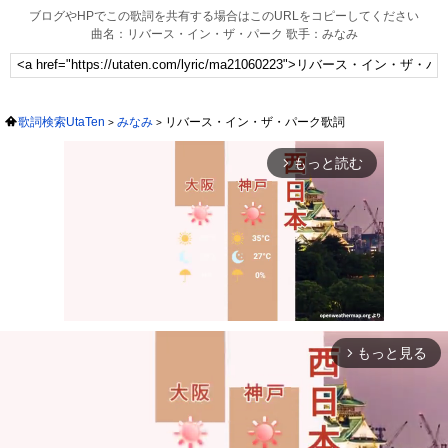
ブログやHPでこの歌詞を共有する場合はこのURLをコピーしてください
曲名：リバース・イン・ザ・パーク 歌手：みなみ
歌詞検索UtaTen
みなみ
リバース・イン・ザ・パーク歌詞
もっと読む
arrow_forward_ios
もっと見る
arrow_forward_ios
Mute