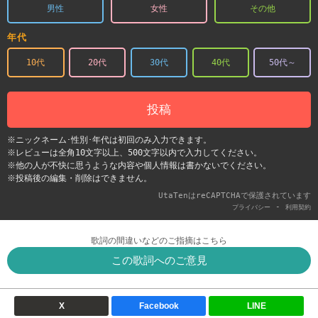
男性
女性
その他
年代
10代
20代
30代
40代
50代～
投稿
※ニックネーム･性別･年代は初回のみ入力できます。
※レビューは全角10文字以上、500文字以内で入力してください。
※他の人が不快に思うような内容や個人情報は書かないでください。
※投稿後の編集・削除はできません。
UtaTenはreCAPTCHAで保護されています
-
プライバシー
利用契約
歌詞の間違いなどのご指摘はこちら
この歌詞へのご意見
X
Facebook
LINE