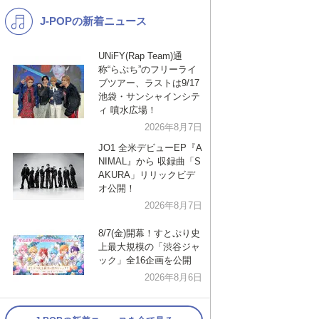
J-POPの新着ニュース
K-POP
演歌・歌謡
バンド
洋楽
UNiFY(Rap Team)通
称“らぷち”のフリーライ
VTuber
ディズニー
ブツアー、ラストは9/17
池袋・サンシャインシテ
ィ 噴水広場！
2026年8月7日
JO1 全米デビューEP『A
NIMAL』から 収録曲「S
AKURA」リリックビデ
オ公開！
2026年8月7日
8/7(金)開幕！すとぷり史
上最大規模の「渋谷ジャ
ック」全16企画を公開
2026年8月6日