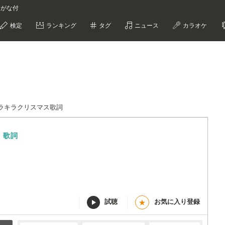
りがな付
検定
ランキング
タグ
ニュース
カラオケ
ラキラクリスマス歌詞
ス
歌詞
試聴
お気に入り登録
★