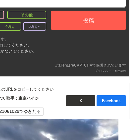
その他
投稿
40代
50代～
ます。
入力してください。
書かないでください。
UtaTenはreCAPTCHAで保護されています
-
プライバシー
利用契約
このURLをコピーしてください
ス 歌手：東京ハイジ
X
Facebook