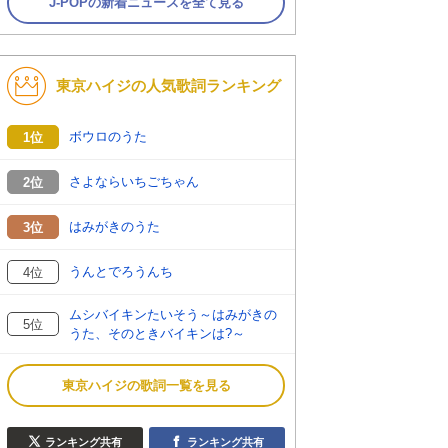
J-POPの新着ニュースを全て見る
東京ハイジの人気歌詞ランキング
ボウロのうた
1位
さよならいちごちゃん
2位
はみがきのうた
3位
うんとでろうんち
4位
ムシバイキンたいそう～はみがきの
5位
うた、そのときバイキンは?～
東京ハイジの歌詞一覧を見る
ランキング共有
ランキング共有