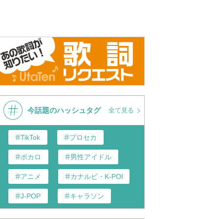
今話題のハッシュタグ
全て見る
TikTok
プロセカ
ボカロ
男性アイドル
アニメ
カナルビ・K-POP和訳
J-POP
キャラソン
あんスタ
歌い手