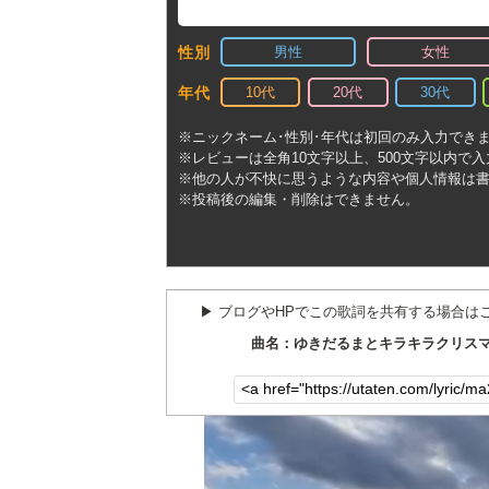
男性
女性
性別
10代
20代
30代
年代
※ニックネーム･性別･年代は初回のみ入力でき
※レビューは全角10文字以上、500文字以内で
※他の人が不快に思うような内容や個人情報は
※投稿後の編集・削除はできません。
▶︎ ブログやHPでこの歌詞を共有する場合は
曲名：ゆきだるまとキラキラクリスマ