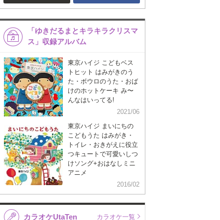
「ゆきだるまとキラキラクリスマ
ス」収録アルバム
東京ハイジ こどもベス
トヒット はみがきのう
た・ボウロのうた・おば
けのホットケーキ み〜
んなはいってる!
2021/06
東京ハイジ まいにちの
こどもうた はみがき・
トイレ・おきがえに役立
つキュートで可愛いしつ
けソング+おはなしミニ
アニメ
2016/02
カラオケUtaTen
カラオケ一覧