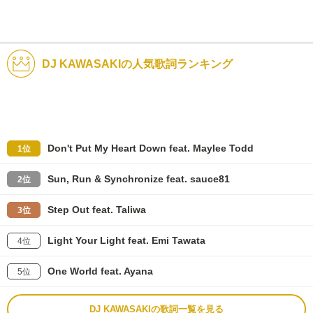
DJ KAWASAKIの人気歌詞ランキング
Don't Put My Heart Down feat. Maylee Todd
1位
Sun, Run & Synchronize feat. sauce81
2位
Step Out feat. Taliwa
3位
Light Your Light feat. Emi Tawata
4位
One World feat. Ayana
5位
DJ KAWASAKIの歌詞一覧を見る