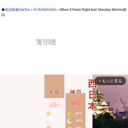
歌詞検索UtaTen
DJ KAWASAKI
When It Feels Right feat. Monday Michiru歌
詞
もっと見る
arrow_forward_ios