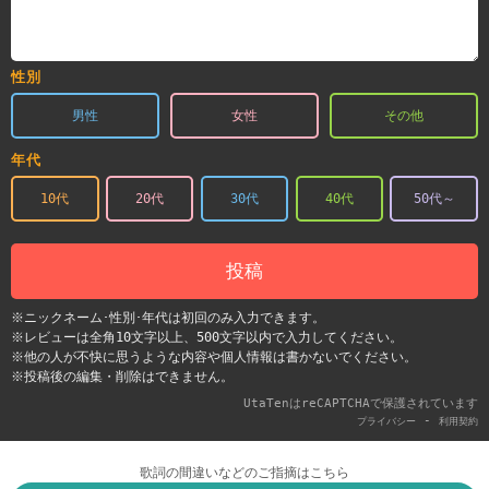
性別
男性
女性
その他
年代
10代
20代
30代
40代
50代～
投稿
※ニックネーム･性別･年代は初回のみ入力できます。
※レビューは全角10文字以上、500文字以内で入力してください。
※他の人が不快に思うような内容や個人情報は書かないでください。
※投稿後の編集・削除はできません。
UtaTenはreCAPTCHAで保護されています
-
プライバシー
利用契約
歌詞の間違いなどのご指摘はこちら