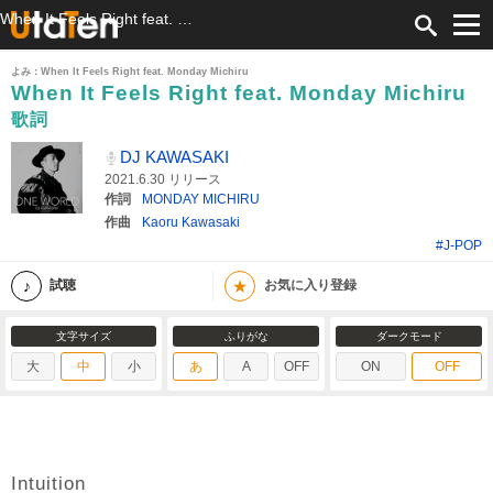
When It Feels Right feat. Monday Michiru 歌詞 DJ KAWASAKI ふりがな付
よみ：When It Feels Right feat. Monday Michiru
When It Feels Right feat. Monday Michiru
歌詞
DJ KAWASAKI
2021.6.30 リリース
作詞
MONDAY MICHIRU
作曲
Kaoru Kawasaki
#J-POP
★
試聴
お気に入り登録
文字サイズ
ふりがな
ダークモード
大
中
小
あ
A
OFF
ON
OFF
Intuition