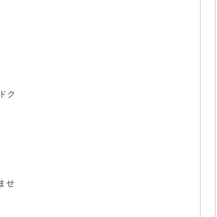
ドク
ませ