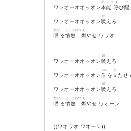
ほんのう
よ
さ
本能
呼
醒
ワッオーオオッオン
び
ほ
吠
ワッオーオオッオン
えろ
ねむ
じょうねつ
も
眠
情熱
燃
る
やせ ワワオ
ほ
吠
ワッオーオオッオン
えろ
つめ
た
爪
立
ワッオーオオッオン
を
たせ
ほ
吠
ワッオーオオッオン
えろ
ねむ
じょうねつ
も
眠
情熱
燃
る
やせ ワオーン
((ワオワオ ワオーン))