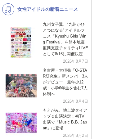
女性アイドルの新着ニュース
K-POP
バンド
演歌・歌謡
洋楽
九州女子翼、"九州がひ
とつになる"アイドルフ
VTuber
ディズニー
ェス「Kyushu Girls Win
g Festival」を熊本地震
復興支援チャリティLIVE
として8/16に開催決定
2026年8月7日
名古屋・大須発「O-STA
R研究生」新メンバー3人
がデビュー 最年少12
歳・小学6年生を含む7人
体制へ
2026年8月4日
もえがみ、地上波タイア
ップ＆出演決定！初TV
出演で「Music B.B. Jap
an」に登場
2026年8月2日