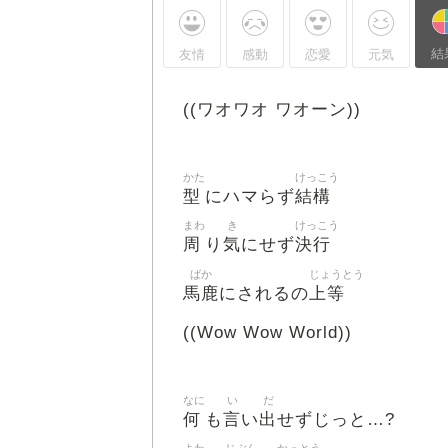
結
友情
感動
恋愛
元気
((ワオワオ ワオーン))
かた
けっこう
型
結構
にハマらず
まわ
き
けっこう
周
気
決行
り
にせず
ばか
じょうとう
馬鹿
上等
にされるの
((Wow Wow World))
なに
い
だ
何
言
出
も
い
せずじっと…?