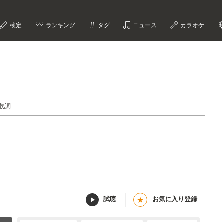
検定
ランキング
タグ
ニュース
カラオケ
N歌詞
試聴
お気に入り登録
★