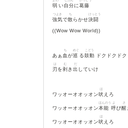
よわ
じぶん
かっとう
弱
自分
葛藤
い
に
つよき
ち
けっとう
強気
散
決闘
で
らかせ
((Wow Wow World))
ち
めぐ
こどう
血
巡
鼓動
あぁ
が
る
ドクドクドク
は
む
だ
刃
剥
出
を
き
していけ
ほ
吠
ワッオーオオッオン
えろ
ほんのう
よ
さ
本能
呼
醒
ワッオーオオッオン
び
ほ
吠
ワッオーオオッオン
えろ