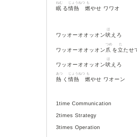
ねむ
じょうねつ
も
眠
情熱
燃
る
やせ ワワオ
ほ
吠
ワッオーオオッオン
えろ
つめ
た
爪
立
ワッオーオオッオン
を
たせ
ほ
吠
ワッオーオオッオン
えろ
あつ
じょうねつ
も
熱
情熱
燃
く
やせ ワオーン
1time Communication
2times Strategy
3times Operation