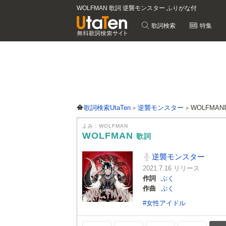
WOLFMAN 歌詞 逆襲モンスター ふりがな付
歌詞検索
特集
歌詞検索UtaTen
逆襲モンスター
WOLFMA
よみ：WOLFMAN
WOLFMAN
歌詞
逆襲モンスター
2021.7.16 リリース
作詞
ぷく
作曲
ぷく
#女性アイドル