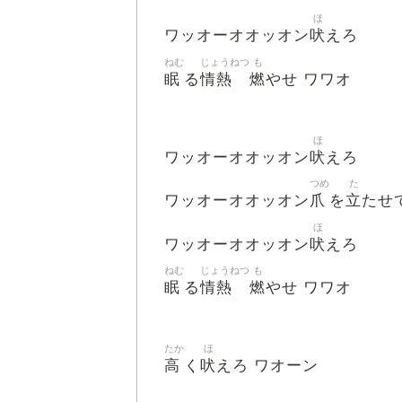
ほ
吠
ワッオーオオッオン
えろ
ねむ
じょうねつ
も
眠
情熱
燃
る
やせ ワワオ
ほ
吠
ワッオーオオッオン
えろ
つめ
た
爪
立
ワッオーオオッオン
を
たせ
ほ
吠
ワッオーオオッオン
えろ
ねむ
じょうねつ
も
眠
情熱
燃
る
やせ ワワオ
たか
ほ
高
吠
く
えろ ワオーン