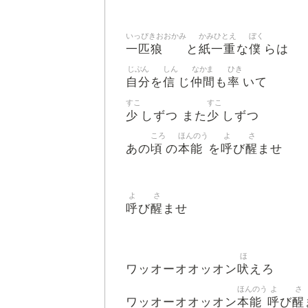
いっぴきおおかみ
かみひとえ
ぼく
一匹狼
紙一重
僕
と
な
らは
じぶん
しん
なかま
ひき
自分
信
仲間
率
を
じ
も
いて
すこ
すこ
少
少
しずつ また
しずつ
ころ
ほんのう
よ
さ
頃
本能
呼
醒
あの
の
を
び
ませ
よ
さ
呼
醒
び
ませ
ほ
吠
ワッオーオオッオン
えろ
ほんのう
よ
さ
本能
呼
醒
ワッオーオオッオン
び