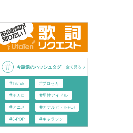
今話題のハッシュタグ
全て見る
TikTok
プロセカ
ボカロ
男性アイドル
アニメ
カナルビ・K-POP和訳
J-POP
キャラソン
あんスタ
歌い手