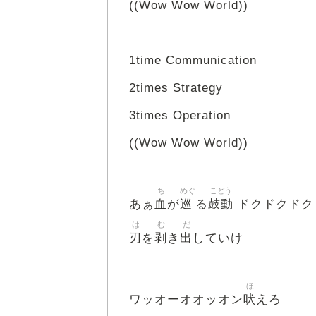
((Wow Wow World))
1time Communication
2times Strategy
3times Operation
((Wow Wow World))
ち
めぐ
こどう
血
巡
鼓動
あぁ
が
る
ドクドクドク
は
む
だ
刃
剥
出
を
き
していけ
ほ
吠
ワッオーオオッオン
えろ